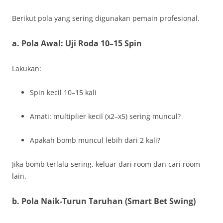
Berikut pola yang sering digunakan pemain profesional.
a. Pola Awal: Uji Roda 10–15 Spin
Lakukan:
Spin kecil 10–15 kali
Amati: multiplier kecil (x2–x5) sering muncul?
Apakah bomb muncul lebih dari 2 kali?
Jika bomb terlalu sering, keluar dari room dan cari room
lain.
b. Pola Naik-Turun Taruhan (Smart Bet Swing)