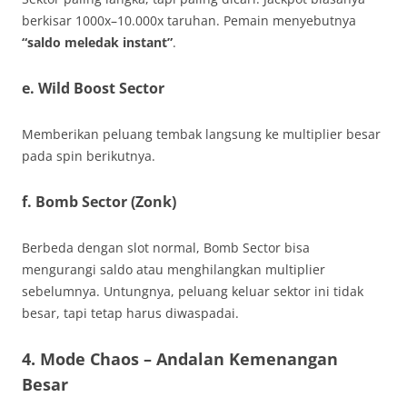
berkisar 1000x–10.000x taruhan. Pemain menyebutnya
“saldo meledak instant”
.
e. Wild Boost Sector
Memberikan peluang tembak langsung ke multiplier besar
pada spin berikutnya.
f. Bomb Sector (Zonk)
Berbeda dengan slot normal, Bomb Sector bisa
mengurangi saldo atau menghilangkan multiplier
sebelumnya. Untungnya, peluang keluar sektor ini tidak
besar, tapi tetap harus diwaspadai.
4. Mode Chaos – Andalan Kemenangan
Besar