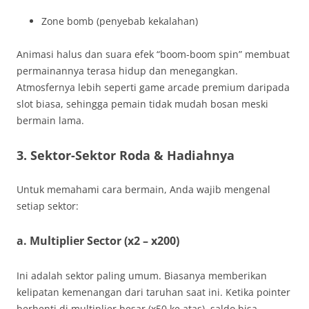
Zone bomb (penyebab kekalahan)
Animasi halus dan suara efek “boom-boom spin” membuat
permainannya terasa hidup dan menegangkan.
Atmosfernya lebih seperti game arcade premium daripada
slot biasa, sehingga pemain tidak mudah bosan meski
bermain lama.
3. Sektor-Sektor Roda & Hadiahnya
Untuk memahami cara bermain, Anda wajib mengenal
setiap sektor:
a. Multiplier Sector (x2 – x200)
Ini adalah sektor paling umum. Biasanya memberikan
kelipatan kemenangan dari taruhan saat ini. Ketika pointer
berhenti di multiplier besar (x50 ke atas), saldo bisa