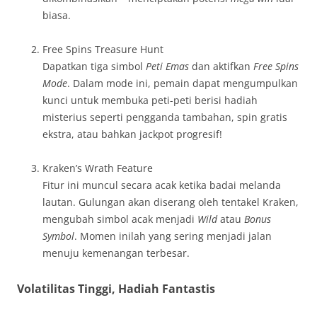
biasa.
Free Spins Treasure Hunt
Dapatkan tiga simbol
Peti Emas
dan aktifkan
Free Spins
Mode
. Dalam mode ini, pemain dapat mengumpulkan
kunci untuk membuka peti-peti berisi hadiah
misterius seperti pengganda tambahan, spin gratis
ekstra, atau bahkan jackpot progresif!
Kraken’s Wrath Feature
Fitur ini muncul secara acak ketika badai melanda
lautan. Gulungan akan diserang oleh tentakel Kraken,
mengubah simbol acak menjadi
Wild
atau
Bonus
Symbol
. Momen inilah yang sering menjadi jalan
menuju kemenangan terbesar.
Volatilitas Tinggi, Hadiah Fantastis