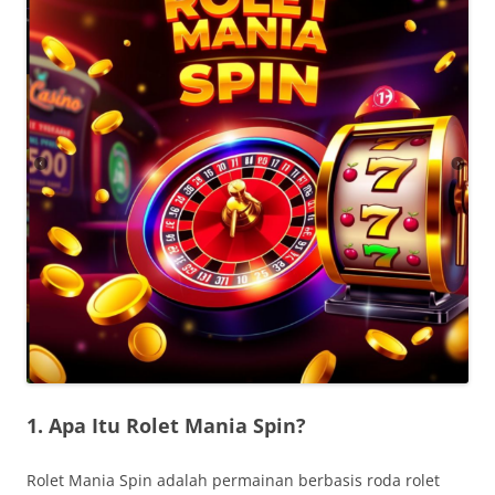
1. Apa Itu Rolet Mania Spin?
Rolet Mania Spin adalah permainan berbasis roda rolet