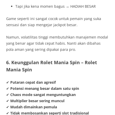
Tapi jika kena momen bagus → HADIAH BESAR
Game seperti ini sangat cocok untuk pemain yang suka
sensasi dan siap mengejar jackpot besar.
Namun, volatilitas tinggi membutuhkan manajemen modal
yang benar agar tidak cepat habis. Nanti akan dibahas
pola aman yang sering dipakai para pro.
6. Keunggulan Rolet Mania Spin – Rolet
Mania Spin
✔
Putaran cepat dan agresif
✔
Potensi menang besar dalam satu spin
✔
Chaos mode sangat menguntungkan
✔
Multiplier besar sering muncul
✔
Mudah dimainkan pemula
✔
Tidak membosankan seperti slot tradisional