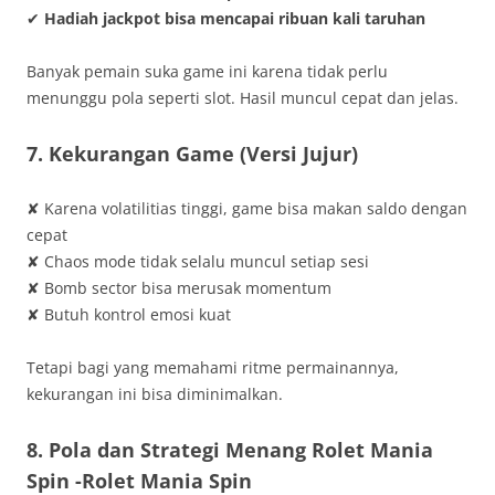
✔
Hadiah jackpot bisa mencapai ribuan kali taruhan
Banyak pemain suka game ini karena tidak perlu
menunggu pola seperti slot. Hasil muncul cepat dan jelas.
7. Kekurangan Game (Versi Jujur)
✘ Karena volatilitias tinggi, game bisa makan saldo dengan
cepat
✘ Chaos mode tidak selalu muncul setiap sesi
✘ Bomb sector bisa merusak momentum
✘ Butuh kontrol emosi kuat
Tetapi bagi yang memahami ritme permainannya,
kekurangan ini bisa diminimalkan.
8. Pola dan Strategi Menang Rolet Mania
Spin -Rolet Mania Spin