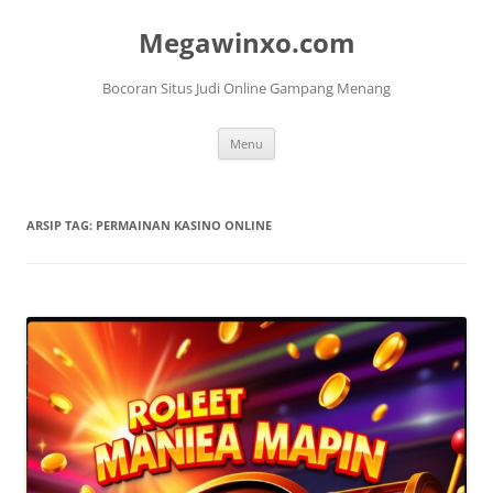
Langsung
ke
Megawinxo.com
isi
Bocoran Situs Judi Online Gampang Menang
Menu
ARSIP TAG:
PERMAINAN KASINO ONLINE