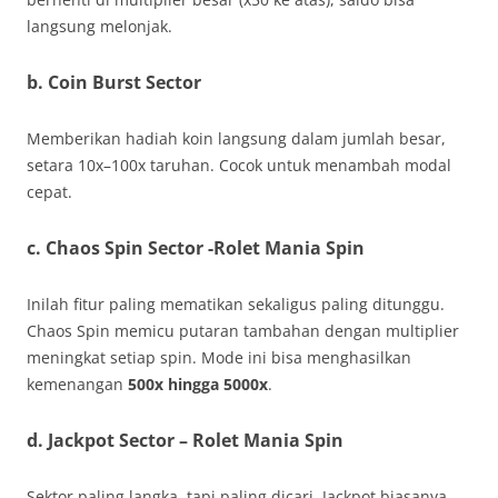
langsung melonjak.
b. Coin Burst Sector
Memberikan hadiah koin langsung dalam jumlah besar,
setara 10x–100x taruhan. Cocok untuk menambah modal
cepat.
c. Chaos Spin Sector -Rolet Mania Spin
Inilah fitur paling mematikan sekaligus paling ditunggu.
Chaos Spin memicu putaran tambahan dengan multiplier
meningkat setiap spin. Mode ini bisa menghasilkan
kemenangan
500x hingga 5000x
.
d. Jackpot Sector – Rolet Mania Spin
Sektor paling langka, tapi paling dicari. Jackpot biasanya