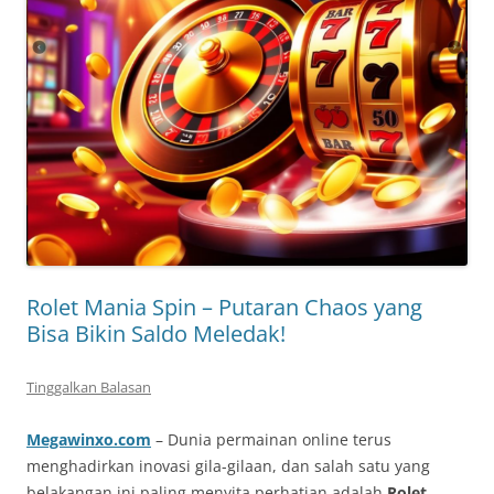
Rolet Mania Spin – Putaran Chaos yang
Bisa Bikin Saldo Meledak!
Tinggalkan Balasan
Megawinxo.com
– Dunia permainan online terus
menghadirkan inovasi gila-gilaan, dan salah satu yang
belakangan ini paling menyita perhatian adalah
Rolet