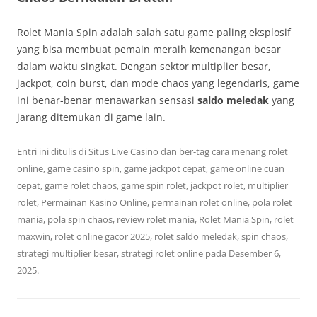
Rolet Mania Spin adalah salah satu game paling eksplosif
yang bisa membuat pemain meraih kemenangan besar
dalam waktu singkat. Dengan sektor multiplier besar,
jackpot, coin burst, dan mode chaos yang legendaris, game
ini benar-benar menawarkan sensasi
saldo meledak
yang
jarang ditemukan di game lain.
Entri ini ditulis di
Situs Live Casino
dan ber-tag
cara menang rolet
online
,
game casino spin
,
game jackpot cepat
,
game online cuan
cepat
,
game rolet chaos
,
game spin rolet
,
jackpot rolet
,
multiplier
rolet
,
Permainan Kasino Online
,
permainan rolet online
,
pola rolet
mania
,
pola spin chaos
,
review rolet mania
,
Rolet Mania Spin
,
rolet
maxwin
,
rolet online gacor 2025
,
rolet saldo meledak
,
spin chaos
,
strategi multiplier besar
,
strategi rolet online
pada
Desember 6,
2025
.