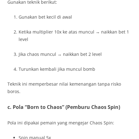
Gunakan teknik berikut:
Gunakan bet kecil di awal
Ketika multiplier 10x ke atas muncul → naikkan bet 1
level
Jika chaos muncul → naikkan bet 2 level
Turunkan kembali jika muncul bomb
Teknik ini memperbesar nilai kemenangan tanpa risko
boros.
c. Pola “Born to Chaos” (Pemburu Chaos Spin)
Pola ini dipakai pemain yang mengejar Chaos Spin:
Spin manual 5x