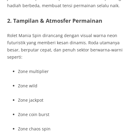
hadiah berbeda, membuat tensi permainan selalu naik.
2. Tampilan & Atmosfer Permainan
Rolet Mania Spin dirancang dengan visual warna neon
futuristik yang memberi kesan dinamis. Roda utamanya
besar, berputar cepat, dan penuh sektor berwarna-warni
seperti:
Zone multiplier
Zone wild
Zone jackpot
Zone coin burst
Zone chaos spin