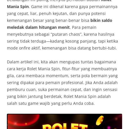
Mania Spin
. Game ini dikenal karena gaya permainannya
yang cepat, liar, penuh kejutan, dan punya potensi
kemenangan besar yang benar-benar bisa
bikin saldo
meledak dalam hitungan menit
. Para pemain
menyebutnya sebagai “putaran chaos”, karena hasilnya
sering tidak terduga—kadang kosong panjang, tapi ketika
mode onfire aktif, kemenangan bisa datang bertubi-tubi.
Dalam artikel ini, kita akan mengupas tuntas bagaimana
cara kerja Rolet Mania Spin, fitur-fitur yang membuatnya
gila, cara membaca momentum, serta pola bermain yang
sering dipakai para pemain profesional. Jika Anda adalah
pemburu cuan, suka permainan cepat, dan ingin sensasi
yang bikin jantung berdetak, Rolet Mania Spin adalah
salah satu game wajib yang perlu Anda coba.