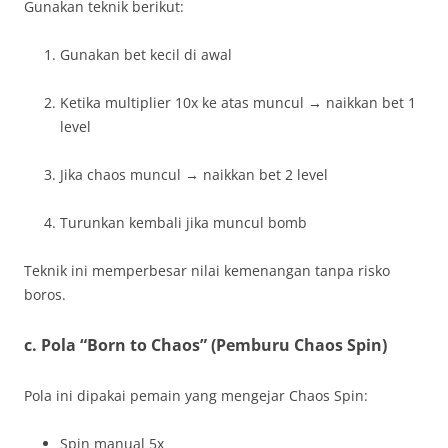
Gunakan teknik berikut:
Gunakan bet kecil di awal
Ketika multiplier 10x ke atas muncul → naikkan bet 1
level
Jika chaos muncul → naikkan bet 2 level
Turunkan kembali jika muncul bomb
Teknik ini memperbesar nilai kemenangan tanpa risko
boros.
c. Pola “Born to Chaos” (Pemburu Chaos Spin)
Pola ini dipakai pemain yang mengejar Chaos Spin:
Spin manual 5x