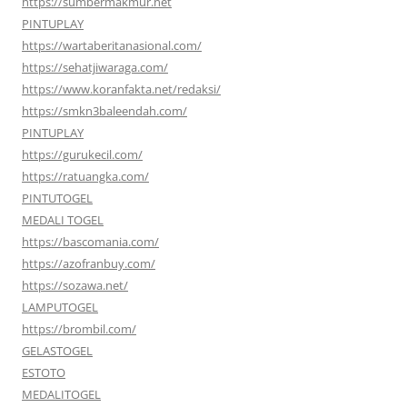
https://sumbermakmur.net
PINTUPLAY
https://wartaberitanasional.com/
https://sehatjiwaraga.com/
https://www.koranfakta.net/redaksi/
https://smkn3baleendah.com/
PINTUPLAY
https://gurukecil.com/
https://ratuangka.com/
PINTUTOGEL
MEDALI TOGEL
https://bascomania.com/
https://azofranbuy.com/
https://sozawa.net/
LAMPUTOGEL
https://brombil.com/
GELASTOGEL
ESTOTO
MEDALITOGEL