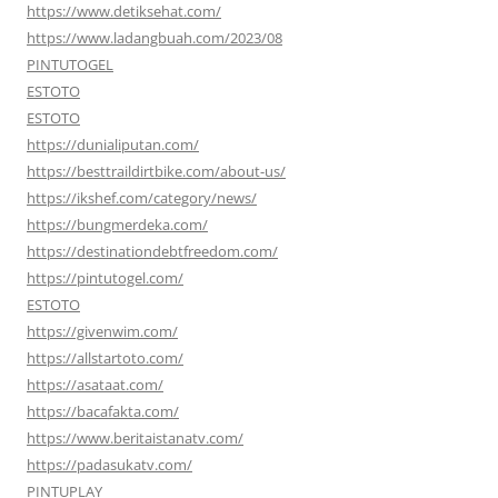
https://www.detiksehat.com/
https://www.ladangbuah.com/2023/08
PINTUTOGEL
ESTOTO
ESTOTO
https://dunialiputan.com/
https://besttraildirtbike.com/about-us/
https://ikshef.com/category/news/
https://bungmerdeka.com/
https://destinationdebtfreedom.com/
https://pintutogel.com/
ESTOTO
https://givenwim.com/
https://allstartoto.com/
https://asataat.com/
https://bacafakta.com/
https://www.beritaistanatv.com/
https://padasukatv.com/
PINTUPLAY