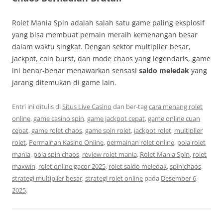
Rolet Mania Spin adalah salah satu game paling eksplosif
yang bisa membuat pemain meraih kemenangan besar
dalam waktu singkat. Dengan sektor multiplier besar,
jackpot, coin burst, dan mode chaos yang legendaris, game
ini benar-benar menawarkan sensasi
saldo meledak
yang
jarang ditemukan di game lain.
Entri ini ditulis di
Situs Live Casino
dan ber-tag
cara menang rolet
online
,
game casino spin
,
game jackpot cepat
,
game online cuan
cepat
,
game rolet chaos
,
game spin rolet
,
jackpot rolet
,
multiplier
rolet
,
Permainan Kasino Online
,
permainan rolet online
,
pola rolet
mania
,
pola spin chaos
,
review rolet mania
,
Rolet Mania Spin
,
rolet
maxwin
,
rolet online gacor 2025
,
rolet saldo meledak
,
spin chaos
,
strategi multiplier besar
,
strategi rolet online
pada
Desember 6,
2025
.