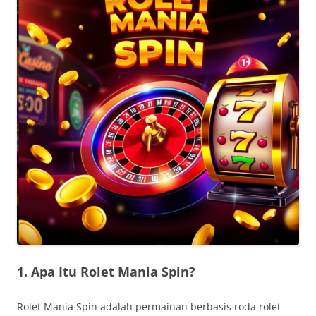
1. Apa Itu Rolet Mania Spin?
Rolet Mania Spin adalah permainan berbasis roda rolet