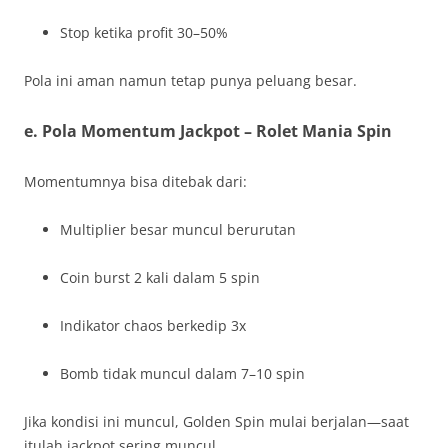
Stop ketika profit 30–50%
Pola ini aman namun tetap punya peluang besar.
e. Pola Momentum Jackpot – Rolet Mania Spin
Momentumnya bisa ditebak dari:
Multiplier besar muncul berurutan
Coin burst 2 kali dalam 5 spin
Indikator chaos berkedip 3x
Bomb tidak muncul dalam 7–10 spin
Jika kondisi ini muncul, Golden Spin mulai berjalan—saat
itulah jackpot sering muncul.