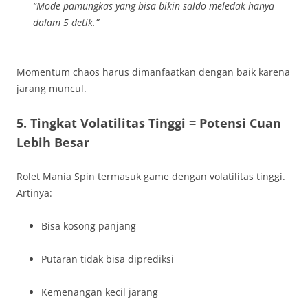
“Mode pamungkas yang bisa bikin saldo meledak hanya
dalam 5 detik.”
Momentum chaos harus dimanfaatkan dengan baik karena
jarang muncul.
5. Tingkat Volatilitas Tinggi = Potensi Cuan
Lebih Besar
Rolet Mania Spin termasuk game dengan volatilitas tinggi.
Artinya:
Bisa kosong panjang
Putaran tidak bisa diprediksi
Kemenangan kecil jarang