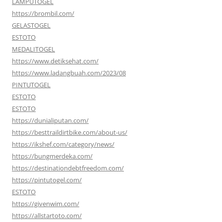
LAMPUTOGEL
https://brombil.com/
GELASTOGEL
ESTOTO
MEDALITOGEL
https://www.detiksehat.com/
https://www.ladangbuah.com/2023/08
PINTUTOGEL
ESTOTO
ESTOTO
https://dunialiputan.com/
https://besttraildirtbike.com/about-us/
https://ikshef.com/category/news/
https://bungmerdeka.com/
https://destinationdebtfreedom.com/
https://pintutogel.com/
ESTOTO
https://givenwim.com/
https://allstartoto.com/