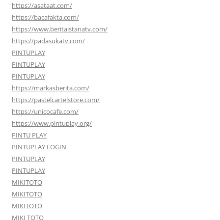
https://asataat.com/
https://bacafakta.com/
https://www.beritaistanatv.com/
https://padasukatv.com/
PINTUPLAY
PINTUPLAY
PINTUPLAY
https://markasberita.com/
https://pastelcartelstore.com/
https://unicocafe.com/
https://www.pintuplay.org/
PINTU PLAY
PINTUPLAY LOGIN
PINTUPLAY
PINTUPLAY
MIKITOTO
MIKITOTO
MIKITOTO
MIKI TOTO