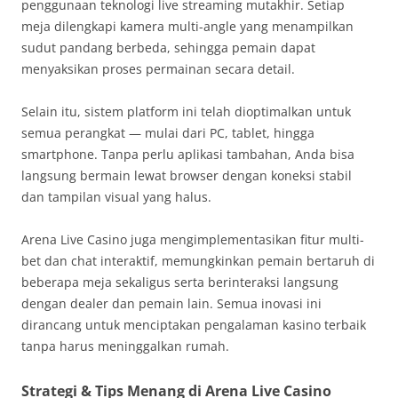
penggunaan teknologi live streaming mutakhir. Setiap
meja dilengkapi kamera multi-angle yang menampilkan
sudut pandang berbeda, sehingga pemain dapat
menyaksikan proses permainan secara detail.
Selain itu, sistem platform ini telah dioptimalkan untuk
semua perangkat — mulai dari PC, tablet, hingga
smartphone. Tanpa perlu aplikasi tambahan, Anda bisa
langsung bermain lewat browser dengan koneksi stabil
dan tampilan visual yang halus.
Arena Live Casino juga mengimplementasikan fitur multi-
bet dan chat interaktif, memungkinkan pemain bertaruh di
beberapa meja sekaligus serta berinteraksi langsung
dengan dealer dan pemain lain. Semua inovasi ini
dirancang untuk menciptakan pengalaman kasino terbaik
tanpa harus meninggalkan rumah.
Strategi & Tips Menang di Arena Live Casino