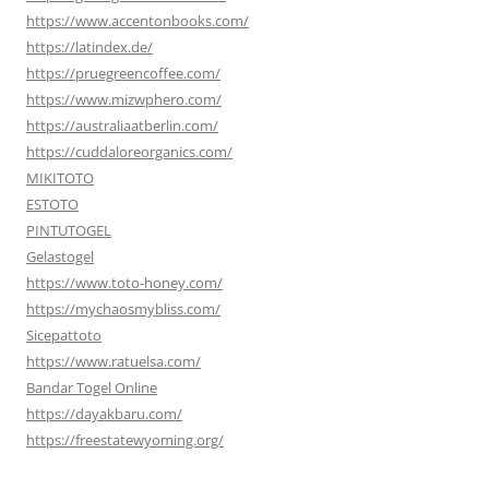
https://www.accentonbooks.com/
https://latindex.de/
https://pruegreencoffee.com/
https://www.mizwphero.com/
https://australiaatberlin.com/
https://cuddaloreorganics.com/
MIKITOTO
ESTOTO
PINTUTOGEL
Gelastogel
https://www.toto-honey.com/
https://mychaosmybliss.com/
Sicepattoto
https://www.ratuelsa.com/
Bandar Togel Online
https://dayakbaru.com/
https://freestatewyoming.org/