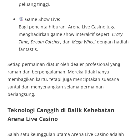
peluang tinggi.
Game Show Live:
Bagi pencinta hiburan, Arena Live Casino juga
menghadirkan game show interaktif seperti
Crazy
Time
,
Dream Catcher
, dan
Mega Wheel
dengan hadiah
fantastis.
Setiap permainan diatur oleh dealer profesional yang
ramah dan berpengalaman. Mereka tidak hanya
membagikan kartu, tetapi juga menciptakan suasana
santai dan menyenangkan selama permainan
berlangsung.
Teknologi Canggih di Balik Kehebatan
Arena Live Casino
Salah satu keunggulan utama Arena Live Casino adalah