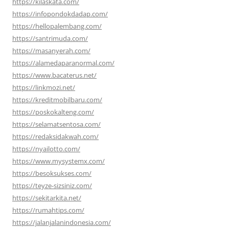
https://kilaskata.com/
https://infopondokdadap.com/
https://hellopalembang.com/
https://santrimuda.com/
https://masanyerah.com/
https://alamedaparanormal.com/
https://www.bacaterus.net/
https://linkmozi.net/
https://kreditmobilbaru.com/
https://poskokalteng.com/
https://selamatsentosa.com/
https://redaksidakwah.com/
https://nyailotto.com/
https://www.mysystemx.com/
https://besoksukses.com/
https://teyze-sizsiniz.com/
https://sekitarkita.net/
https://rumahtips.com/
https://jalanjalanindonesia.com/