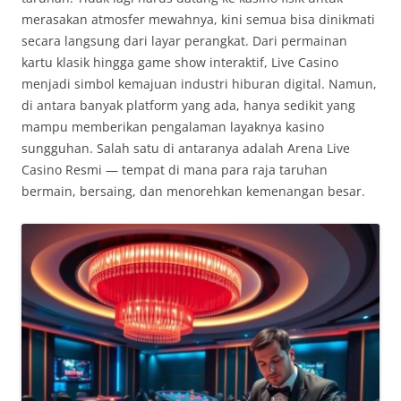
merasakan atmosfer mewahnya, kini semua bisa dinikmati
secara langsung dari layar perangkat. Dari permainan
kartu klasik hingga game show interaktif, Live Casino
menjadi simbol kemajuan industri hiburan digital. Namun,
di antara banyak platform yang ada, hanya sedikit yang
mampu memberikan pengalaman layaknya kasino
sungguhan. Salah satu di antaranya adalah Arena Live
Casino Resmi — tempat di mana para raja taruhan
bermain, bersaing, dan menorehkan kemenangan besar.