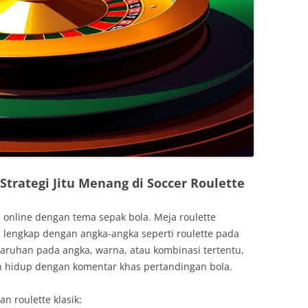
Strategi Jitu Menang di Soccer Roulette
e online dengan tema sepak bola. Meja roulette
 lengkap dengan angka-angka seperti roulette pada
uhan pada angka, warna, atau kombinasi tertentu,
h hidup dengan komentar khas pertandingan bola.
n roulette klasik: