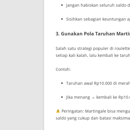
Jangan habiskan seluruh saldo 
Sisihkan sebagian keuntungan ag
3. Gunakan Pola Taruhan Marti
Salah satu strategi populer di roulet
setiap kali kalah, lalu kembali ke ta
Contoh:
Taruhan awal Rp10.000 di merah.
Jika menang → kembali ke Rp10.
Peringatan: Martingale bisa mengu
saldo yang cukup dan batasi maksima