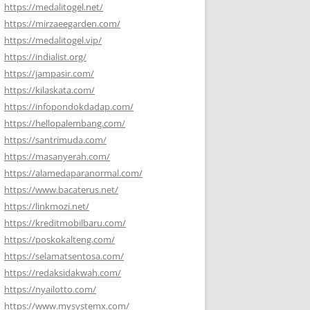
https://medalitogel.net/
https://mirzaeegarden.com/
https://medalitogel.vip/
https://indialist.org/
https://jampasir.com/
https://kilaskata.com/
https://infopondokdadap.com/
https://hellopalembang.com/
https://santrimuda.com/
https://masanyerah.com/
https://alamedaparanormal.com/
https://www.bacaterus.net/
https://linkmozi.net/
https://kreditmobilbaru.com/
https://poskokalteng.com/
https://selamatsentosa.com/
https://redaksidakwah.com/
https://nyailotto.com/
https://www.mysystemx.com/