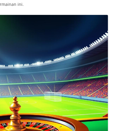
mainan ini.