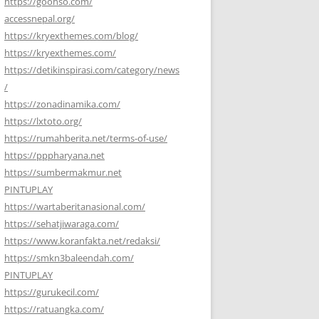
https://goohso.com/
accessnepal.org/
https://kryexthemes.com/blog/
https://kryexthemes.com/
https://detikinspirasi.com/category/news
/
https://zonadinamika.com/
https://lxtoto.org/
https://rumahberita.net/terms-of-use/
https://pppharyana.net
https://sumbermakmur.net
PINTUPLAY
https://wartaberitanasional.com/
https://sehatjiwaraga.com/
https://www.koranfakta.net/redaksi/
https://smkn3baleendah.com/
PINTUPLAY
https://gurukecil.com/
https://ratuangka.com/