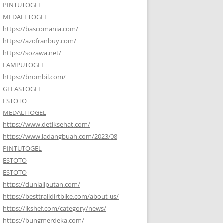
PINTUTOGEL
MEDALI TOGEL
https://bascomania.com/
https://azofranbuy.com/
https://sozawa.net/
LAMPUTOGEL
https://brombil.com/
GELASTOGEL
ESTOTO
MEDALITOGEL
https://www.detiksehat.com/
https://www.ladangbuah.com/2023/08
PINTUTOGEL
ESTOTO
ESTOTO
https://dunialiputan.com/
https://besttraildirtbike.com/about-us/
https://ikshef.com/category/news/
https://bungmerdeka.com/