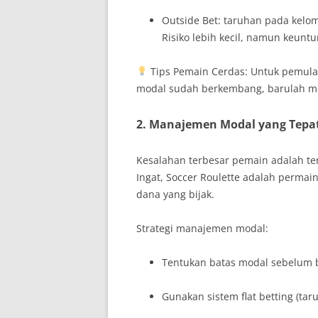
Outside Bet: taruhan pada kelom
Risiko lebih kecil, namun keuntun
Tips Pemain Cerdas: Untuk pemula, 
modal sudah berkembang, barulah me
2. Manajemen Modal yang Tepa
Kesalahan terbesar pemain adalah te
Ingat, Soccer Roulette adalah permai
dana yang bijak.
Strategi manajemen modal:
Tentukan batas modal sebelum 
Gunakan sistem flat betting (tar