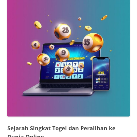
Sejarah Singkat Togel dan Peralihan ke
Dunia Online