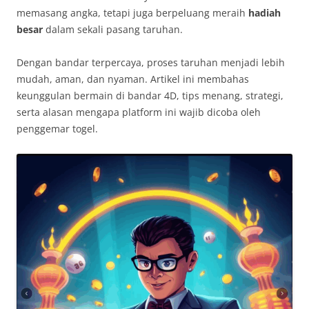
memasang angka, tetapi juga berpeluang meraih
hadiah
besar
dalam sekali pasang taruhan.
Dengan bandar terpercaya, proses taruhan menjadi lebih
mudah, aman, dan nyaman. Artikel ini membahas
keunggulan bermain di bandar 4D, tips menang, strategi,
serta alasan mengapa platform ini wajib dicoba oleh
penggemar togel.