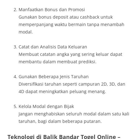
Manfaatkan Bonus dan Promosi
Gunakan bonus deposit atau cashback untuk
memperpanjang waktu bermain tanpa menambah
modal.
Catat dan Analisis Data Keluaran
Membuat catatan angka yang sering keluar dapat
membantu dalam membuat prediksi.
Gunakan Beberapa Jenis Taruhan
Diversifikasi taruhan seperti campuran 2D, 3D, dan
4D dapat meningkatkan peluang menang.
Kelola Modal dengan Bijak
Jangan menghabiskan seluruh modal dalam satu kali
taruhan, bagi dalam beberapa putaran.
Teknologi di Balik Bandar Togel Online –