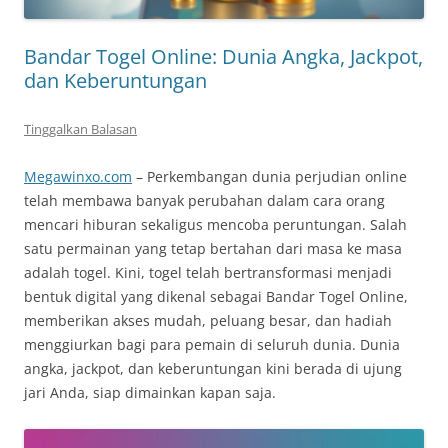
Bandar Togel Online: Dunia Angka, Jackpot,
dan Keberuntungan
Tinggalkan Balasan
Megawinxo.com
– Perkembangan dunia perjudian online
telah membawa banyak perubahan dalam cara orang
mencari hiburan sekaligus mencoba peruntungan. Salah
satu permainan yang tetap bertahan dari masa ke masa
adalah togel. Kini, togel telah bertransformasi menjadi
bentuk digital yang dikenal sebagai Bandar Togel Online,
memberikan akses mudah, peluang besar, dan hadiah
menggiurkan bagi para pemain di seluruh dunia. Dunia
angka, jackpot, dan keberuntungan kini berada di ujung
jari Anda, siap dimainkan kapan saja.