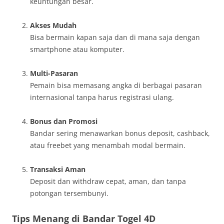
keuntungan besar.
Akses Mudah
Bisa bermain kapan saja dan di mana saja dengan
smartphone atau komputer.
Multi-Pasaran
Pemain bisa memasang angka di berbagai pasaran
internasional tanpa harus registrasi ulang.
Bonus dan Promosi
Bandar sering menawarkan bonus deposit, cashback,
atau freebet yang menambah modal bermain.
Transaksi Aman
Deposit dan withdraw cepat, aman, dan tanpa
potongan tersembunyi.
Tips Menang di Bandar Togel 4D