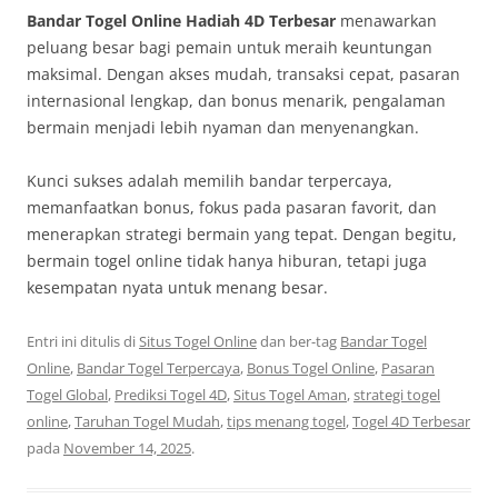
Bandar Togel Online Hadiah 4D Terbesar
menawarkan
peluang besar bagi pemain untuk meraih keuntungan
maksimal. Dengan akses mudah, transaksi cepat, pasaran
internasional lengkap, dan bonus menarik, pengalaman
bermain menjadi lebih nyaman dan menyenangkan.
Kunci sukses adalah memilih bandar terpercaya,
memanfaatkan bonus, fokus pada pasaran favorit, dan
menerapkan strategi bermain yang tepat. Dengan begitu,
bermain togel online tidak hanya hiburan, tetapi juga
kesempatan nyata untuk menang besar.
Entri ini ditulis di
Situs Togel Online
dan ber-tag
Bandar Togel
Online
,
Bandar Togel Terpercaya
,
Bonus Togel Online
,
Pasaran
Togel Global
,
Prediksi Togel 4D
,
Situs Togel Aman
,
strategi togel
online
,
Taruhan Togel Mudah
,
tips menang togel
,
Togel 4D Terbesar
pada
November 14, 2025
.