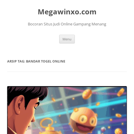
Langsung
ke
Megawinxo.com
isi
Bocoran Situs Judi Online Gampang Menang
Menu
ARSIP TAG:
BANDAR TOGEL ONLINE