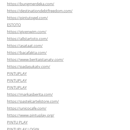
https://bungmerdeka.com/
https://destinationdebtfreedom.com/
https://pintutogel.com/
ESTOTO
https://givenwim.com/
https://allstartoto.com/
https://asataat.com/
https://bacafakta.com/
https://www.beritaistanatv.com/
https://padasukatv.com/
PINTUPLAY
PINTUPLAY
PINTUPLAY
https://markasberita.com/
https://pastelcartelstore.com/
https://unicocafe.com/
https://www.pintuplay.org/
PINTU PLAY
PINTUPLAY LOGIN