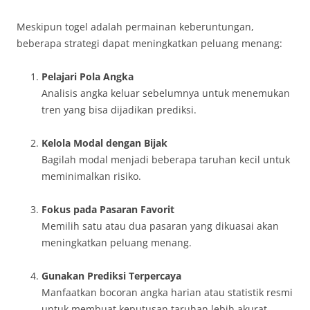
Meskipun togel adalah permainan keberuntungan,
beberapa strategi dapat meningkatkan peluang menang:
Pelajari Pola Angka
Analisis angka keluar sebelumnya untuk menemukan
tren yang bisa dijadikan prediksi.
Kelola Modal dengan Bijak
Bagilah modal menjadi beberapa taruhan kecil untuk
meminimalkan risiko.
Fokus pada Pasaran Favorit
Memilih satu atau dua pasaran yang dikuasai akan
meningkatkan peluang menang.
Gunakan Prediksi Terpercaya
Manfaatkan bocoran angka harian atau statistik resmi
untuk membuat keputusan taruhan lebih akurat.