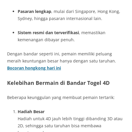
Pasaran lengkap
, mulai dari Singapore, Hong Kong,
Sydney, hingga pasaran internasional lain.
Sistem resmi dan terverifikasi
, memastikan
kemenangan dibayar penuh.
Dengan bandar seperti ini, pemain memiliki peluang
meraih keuntungan besar hanya dengan satu taruhan.
Bocoran hongkong hari ini
Kelebihan Bermain di Bandar Togel 4D
Beberapa keunggulan yang membuat pemain tertarik:
Hadiah Besar
Hadiah untuk 4D jauh lebih tinggi dibanding 3D atau
2D, sehingga satu taruhan bisa membawa