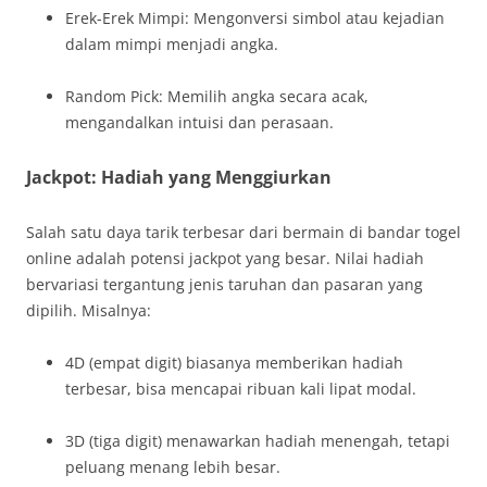
Erek-Erek Mimpi: Mengonversi simbol atau kejadian
dalam mimpi menjadi angka.
Random Pick: Memilih angka secara acak,
mengandalkan intuisi dan perasaan.
Jackpot: Hadiah yang Menggiurkan
Salah satu daya tarik terbesar dari bermain di bandar togel
online adalah potensi jackpot yang besar. Nilai hadiah
bervariasi tergantung jenis taruhan dan pasaran yang
dipilih. Misalnya:
4D (empat digit) biasanya memberikan hadiah
terbesar, bisa mencapai ribuan kali lipat modal.
3D (tiga digit) menawarkan hadiah menengah, tetapi
peluang menang lebih besar.