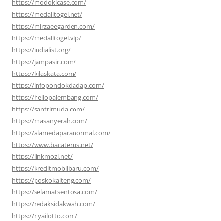
https://modokicase.com/
https://medalitogel.net/
https://mirzaeegarden.com/
https://medalitogel.vip/
https://indialist.org/
https://jampasir.com/
https://kilaskata.com/
https://infopondokdadap.com/
https://hellopalembang.com/
https://santrimuda.com/
https://masanyerah.com/
https://alamedaparanormal.com/
https://www.bacaterus.net/
https://linkmozi.net/
https://kreditmobilbaru.com/
https://poskokalteng.com/
https://selamatsentosa.com/
https://redaksidakwah.com/
https://nyailotto.com/