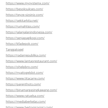
https://www.mysystemx.com/
https://besoksukses.com/
https://teyze-sizsiniz.com/
https://sekitarkita.net/
https://rumahtips.com/
https://jalanjalanindonesia.com/
https://senjapagikopi.com/
https://kfadepok.com/
Tanggatogel
https://radarrepublika.com/
https://www.lantaorestaurant.com/
https://ohelpbro.com/
https://nyaitogelslot.com/
https://www.titacarre.com/
https://parenthots.com/
https://binamargasingkawang.com/
https://www.ratuelsa.com/
https://mediaberkelas.com/
https://www.bertonicornici.com/