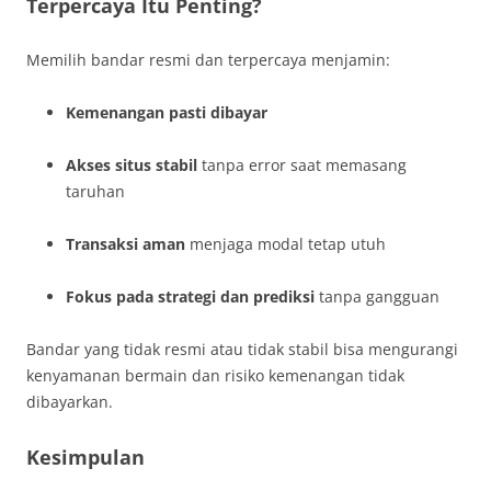
Terpercaya Itu Penting?
Memilih bandar resmi dan terpercaya menjamin:
Kemenangan pasti dibayar
Akses situs stabil
tanpa error saat memasang
taruhan
Transaksi aman
menjaga modal tetap utuh
Fokus pada strategi dan prediksi
tanpa gangguan
Bandar yang tidak resmi atau tidak stabil bisa mengurangi
kenyamanan bermain dan risiko kemenangan tidak
dibayarkan.
Kesimpulan