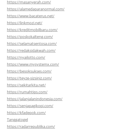
https://masanyerah.com/
https://alamedaparanormal.com/
https://www.bacaterus.net/
https://linkmozi.net/
https://kreditmobilbaru.com/
https://poskokalteng.com/
https://selamatsentosa.com/
https://redaksidakwah.com/
https://nyailotto.com/
https://www.mysystemx.com/
https://besoksukses.com/
https://teyze-sizsiniz.com/
https://sekitarkita.net/
https://rumahtips.com/
https://jalanjalanindonesia.com/
https://senjapagikopi.com/
https://kfadepok.com/
Tanggatogel
https://radarrepublika.com/