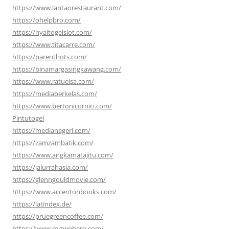
https://www.lantaorestaurant.com/
https://ohelpbro.com/
https://nyaitogelslot.com/
https://www.titacarre.com/
https://parenthots.com/
https://binamargasingkawang.com/
https://www.ratuelsa.com/
https://mediaberkelas.com/
https://www.bertonicornici.com/
Pintutogel
https://medianegeri.com/
https://zamzambatik.com/
https://www.angkamatajitu.com/
https://jalurrahasia.com/
https://glenngouldmovie.com/
https://www.accentonbooks.com/
https://latindex.de/
https://pruegreencoffee.com/
https://www.mizwphero.com/