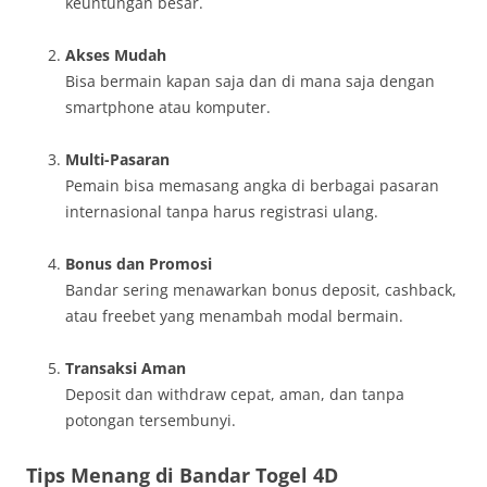
keuntungan besar.
Akses Mudah
Bisa bermain kapan saja dan di mana saja dengan
smartphone atau komputer.
Multi-Pasaran
Pemain bisa memasang angka di berbagai pasaran
internasional tanpa harus registrasi ulang.
Bonus dan Promosi
Bandar sering menawarkan bonus deposit, cashback,
atau freebet yang menambah modal bermain.
Transaksi Aman
Deposit dan withdraw cepat, aman, dan tanpa
potongan tersembunyi.
Tips Menang di Bandar Togel 4D