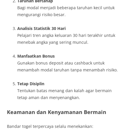
Taruhan Bertahap
Bagi modal menjadi beberapa taruhan kecil untuk
mengurangi risiko besar.
Analisis Statistik 30 Hari
Pelajari tren angka keluaran 30 hari terakhir untuk
menebak angka yang sering muncul.
Manfaatkan Bonus
Gunakan bonus deposit atau cashback untuk
menambah modal taruhan tanpa menambah risiko.
Tetap Disiplin
Tentukan batas menang dan kalah agar bermain
tetap aman dan menyenangkan.
Keamanan dan Kenyamanan Bermain
Bandar togel terpercaya selalu menekankan: