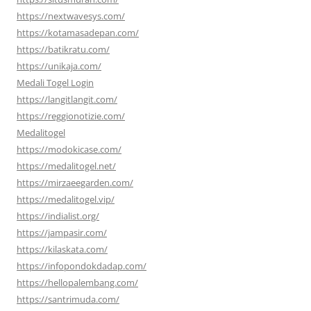
https://nextwavesys.com/
https://kotamasadepan.com/
https://batikratu.com/
https://unikaja.com/
Medali Togel Login
https://langitlangit.com/
https://reggionotizie.com/
Medalitogel
https://modokicase.com/
https://medalitogel.net/
https://mirzaeegarden.com/
https://medalitogel.vip/
https://indialist.org/
https://jampasir.com/
https://kilaskata.com/
https://infopondokdadap.com/
https://hellopalembang.com/
https://santrimuda.com/