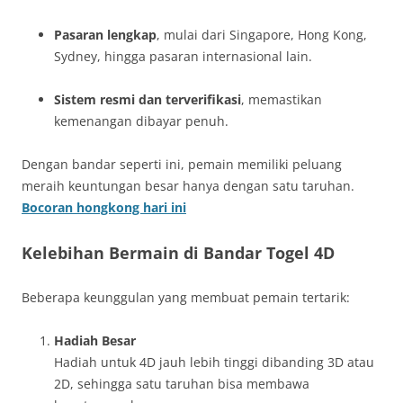
Pasaran lengkap
, mulai dari Singapore, Hong Kong,
Sydney, hingga pasaran internasional lain.
Sistem resmi dan terverifikasi
, memastikan
kemenangan dibayar penuh.
Dengan bandar seperti ini, pemain memiliki peluang
meraih keuntungan besar hanya dengan satu taruhan.
Bocoran hongkong hari ini
Kelebihan Bermain di Bandar Togel 4D
Beberapa keunggulan yang membuat pemain tertarik:
Hadiah Besar
Hadiah untuk 4D jauh lebih tinggi dibanding 3D atau
2D, sehingga satu taruhan bisa membawa