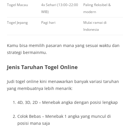
Togel Macau
4x Sehari (13:00–22:00
Paling fleksibel &
WIB)
modern
Togel Jepang
Pagi hari
Mulai ramai di
Indonesia
Kamu bisa memilih pasaran mana yang sesuai waktu dan
strategi bermainmu.
Jenis Taruhan Togel Online
Judi togel online kini menawarkan banyak variasi taruhan
yang membuatnya lebih menarik:
4D, 3D, 2D – Menebak angka dengan posisi lengkap
Colok Bebas – Menebak 1 angka yang muncul di
posisi mana saja