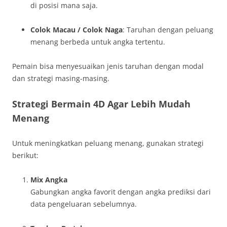
di posisi mana saja.
Colok Macau / Colok Naga
: Taruhan dengan peluang
menang berbeda untuk angka tertentu.
Pemain bisa menyesuaikan jenis taruhan dengan modal
dan strategi masing-masing.
Strategi Bermain 4D Agar Lebih Mudah
Menang
Untuk meningkatkan peluang menang, gunakan strategi
berikut:
Mix Angka
Gabungkan angka favorit dengan angka prediksi dari
data pengeluaran sebelumnya.