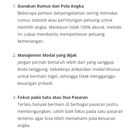
Gunakan Rumus dan Pola Angka
Beberapa pemain berpengalaman sering memakai
rumus statistik atau perhitungan peluang untuk
memilih angka. Meskipun tidak 100% akurat, metode
ini cukup membantu memperbesar peluang
kemenangan.
Manajemen Modal yang Bijak
Jangan pernah bertaruh lebih dari yang sanggup
Anda tanggung. Sebaiknya alokasikan modal khusus
untuk bermain togel, sehingga tidak mengganggu
keuangan pribadi.
Fokus pada Satu atau Dua Pasaran
Terlalu banyak bermain di berbagai pasaran justru
membingungkan. Lebih baik fokus pada satu pasaran
tertentu agar bisa lebih memahami pola keluaran
angka.