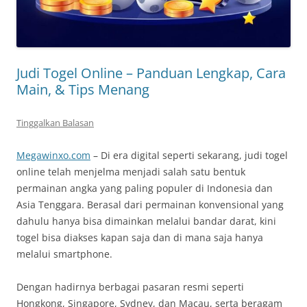
Judi Togel Online – Panduan Lengkap, Cara
Main, & Tips Menang
Tinggalkan Balasan
Megawinxo.com
– Di era digital seperti sekarang, judi togel
online telah menjelma menjadi salah satu bentuk
permainan angka yang paling populer di Indonesia dan
Asia Tenggara. Berasal dari permainan konvensional yang
dahulu hanya bisa dimainkan melalui bandar darat, kini
togel bisa diakses kapan saja dan di mana saja hanya
melalui smartphone.
Dengan hadirnya berbagai pasaran resmi seperti
Hongkong, Singapore, Sydney, dan Macau, serta beragam