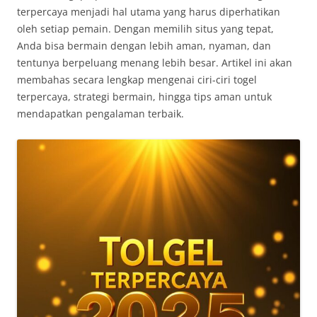
terpercaya menjadi hal utama yang harus diperhatikan
oleh setiap pemain. Dengan memilih situs yang tepat,
Anda bisa bermain dengan lebih aman, nyaman, dan
tentunya berpeluang menang lebih besar. Artikel ini akan
membahas secara lengkap mengenai ciri-ciri togel
terpercaya, strategi bermain, hingga tips aman untuk
mendapatkan pengalaman terbaik.