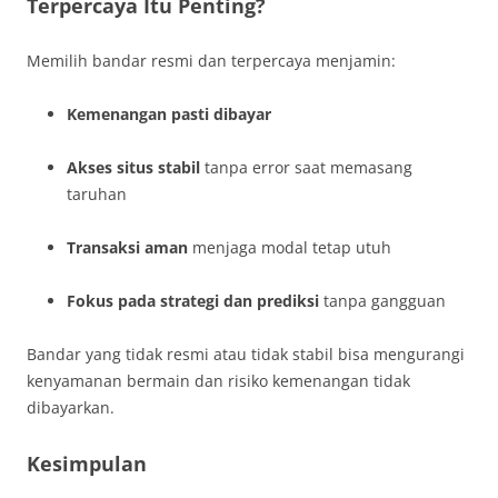
Terpercaya Itu Penting?
Memilih bandar resmi dan terpercaya menjamin:
Kemenangan pasti dibayar
Akses situs stabil
tanpa error saat memasang
taruhan
Transaksi aman
menjaga modal tetap utuh
Fokus pada strategi dan prediksi
tanpa gangguan
Bandar yang tidak resmi atau tidak stabil bisa mengurangi
kenyamanan bermain dan risiko kemenangan tidak
dibayarkan.
Kesimpulan