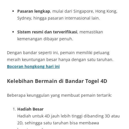
Pasaran lengkap
, mulai dari Singapore, Hong Kong,
Sydney, hingga pasaran internasional lain.
Sistem resmi dan terverifikasi
, memastikan
kemenangan dibayar penuh.
Dengan bandar seperti ini, pemain memiliki peluang
meraih keuntungan besar hanya dengan satu taruhan.
Bocoran hongkong hari ini
Kelebihan Bermain di Bandar Togel 4D
Beberapa keunggulan yang membuat pemain tertarik:
Hadiah Besar
Hadiah untuk 4D jauh lebih tinggi dibanding 3D atau
2D, sehingga satu taruhan bisa membawa