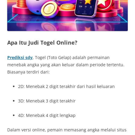
Apa Itu Judi Togel Online?
Prediksi sdy
, Togel (Toto Gelap) adalah permainan
menebak angka yang akan keluar dalam periode tertentu.
Biasanya terdiri dari:
2D: Menebak 2 digit terakhir dari hasil keluaran
3D: Menebak 3 digit terakhir
4D: Menebak 4 digit lengkap
Dalam versi online, pemain memasang angka melalui situs