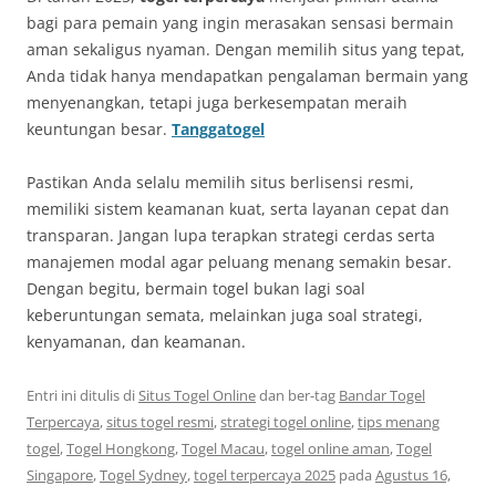
bagi para pemain yang ingin merasakan sensasi bermain
aman sekaligus nyaman. Dengan memilih situs yang tepat,
Anda tidak hanya mendapatkan pengalaman bermain yang
menyenangkan, tetapi juga berkesempatan meraih
keuntungan besar.
Tanggatogel
Pastikan Anda selalu memilih situs berlisensi resmi,
memiliki sistem keamanan kuat, serta layanan cepat dan
transparan. Jangan lupa terapkan strategi cerdas serta
manajemen modal agar peluang menang semakin besar.
Dengan begitu, bermain togel bukan lagi soal
keberuntungan semata, melainkan juga soal strategi,
kenyamanan, dan keamanan.
Entri ini ditulis di
Situs Togel Online
dan ber-tag
Bandar Togel
Terpercaya
,
situs togel resmi
,
strategi togel online
,
tips menang
togel
,
Togel Hongkong
,
Togel Macau
,
togel online aman
,
Togel
Singapore
,
Togel Sydney
,
togel terpercaya 2025
pada
Agustus 16,