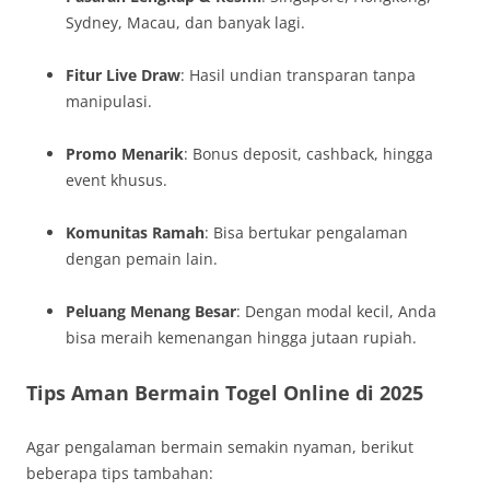
Sydney, Macau, dan banyak lagi.
Fitur Live Draw
: Hasil undian transparan tanpa
manipulasi.
Promo Menarik
: Bonus deposit, cashback, hingga
event khusus.
Komunitas Ramah
: Bisa bertukar pengalaman
dengan pemain lain.
Peluang Menang Besar
: Dengan modal kecil, Anda
bisa meraih kemenangan hingga jutaan rupiah.
Tips Aman Bermain Togel Online di 2025
Agar pengalaman bermain semakin nyaman, berikut
beberapa tips tambahan: