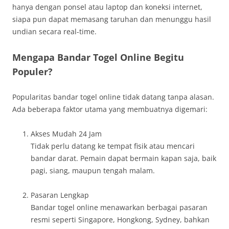
hanya dengan ponsel atau laptop dan koneksi internet,
siapa pun dapat memasang taruhan dan menunggu hasil
undian secara real-time.
Mengapa Bandar Togel Online Begitu
Populer?
Popularitas bandar togel online tidak datang tanpa alasan.
Ada beberapa faktor utama yang membuatnya digemari:
Akses Mudah 24 Jam
Tidak perlu datang ke tempat fisik atau mencari
bandar darat. Pemain dapat bermain kapan saja, baik
pagi, siang, maupun tengah malam.
Pasaran Lengkap
Bandar togel online menawarkan berbagai pasaran
resmi seperti Singapore, Hongkong, Sydney, bahkan