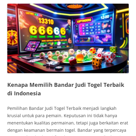
Kenapa Memilih Bandar Judi Togel Terbaik
di Indonesia
Pemilihan Bandar Judi Togel Terbaik menjadi langkah
krusial untuk para pemain. Keputusan ini tidak hanya
menentukan kualitas permainan, tetapi juga berkaitan erat
dengan keamanan bermain togel. Bandar yang terpercaya