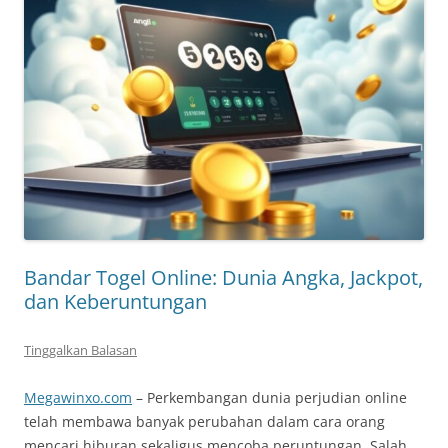
Bandar Togel Online: Dunia Angka, Jackpot,
dan Keberuntungan
Tinggalkan Balasan
Megawinxo.com
– Perkembangan dunia perjudian online
telah membawa banyak perubahan dalam cara orang
mencari hiburan sekaligus mencoba peruntungan. Salah