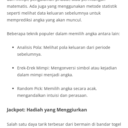
matematis. Ada juga yang menggunakan metode statistik
seperti melihat data keluaran sebelumnya untuk
memprediksi angka yang akan muncul.
Beberapa teknik populer dalam memilih angka antara lain:
Analisis Pola: Melihat pola keluaran dari periode
sebelumnya.
Erek-Erek Mimpi: Mengonversi simbol atau kejadian
dalam mimpi menjadi angka.
Random Pick: Memilih angka secara acak,
mengandalkan intuisi dan perasaan.
Jackpot: Hadiah yang Menggiurkan
Salah satu daya tarik terbesar dari bermain di bandar togel