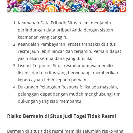
Keamanan Data Pribadi: Situs resmi menjamin
perlindungan data pribadi Anda dengan sistem
keamanan yang canggih.
Keandalan Pembayaran: Proses transaksi di situs
resmi jauh lebih lancar dan terjamin. Pemain dapat
yakin akan semua dana yang dimiliki.
Lisensi Terjamin: Situs resmi umumnya memiliki
lisensi dari otoritas yang berwenang, memberikan
kepercayaan lebih kepada pemain.
Dukungan Pelanggan Responsif: Jika ada masalah,
pelanggan dapat dengan mudah menghubungi tim
dukungan yang siap membantu.
Risiko Bermain di Situs Judi Togel Tidak Resmi
Bermain di situs tidak resmi memiliki sejumlah risiko yang