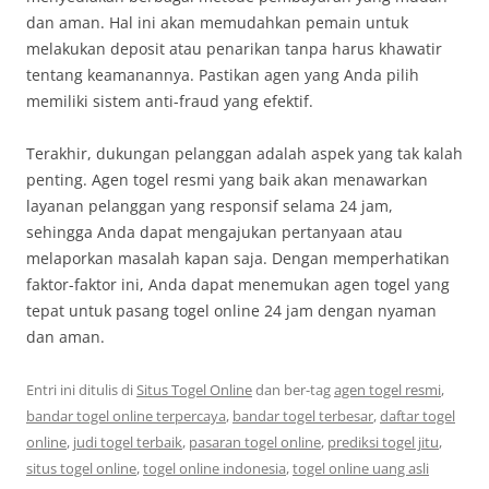
dan aman. Hal ini akan memudahkan pemain untuk
melakukan deposit atau penarikan tanpa harus khawatir
tentang keamanannya. Pastikan agen yang Anda pilih
memiliki sistem anti-fraud yang efektif.
Terakhir, dukungan pelanggan adalah aspek yang tak kalah
penting. Agen togel resmi yang baik akan menawarkan
layanan pelanggan yang responsif selama 24 jam,
sehingga Anda dapat mengajukan pertanyaan atau
melaporkan masalah kapan saja. Dengan memperhatikan
faktor-faktor ini, Anda dapat menemukan agen togel yang
tepat untuk pasang togel online 24 jam dengan nyaman
dan aman.
Entri ini ditulis di
Situs Togel Online
dan ber-tag
agen togel resmi
,
bandar togel online terpercaya
,
bandar togel terbesar
,
daftar togel
online
,
judi togel terbaik
,
pasaran togel online
,
prediksi togel jitu
,
situs togel online
,
togel online indonesia
,
togel online uang asli