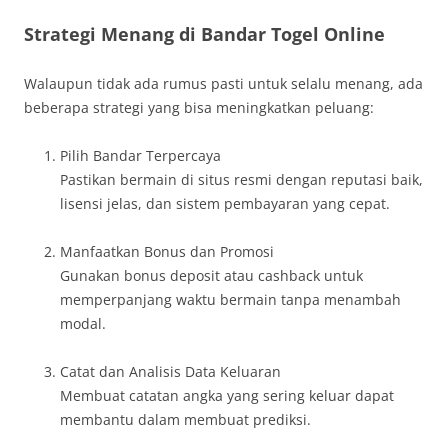
Strategi Menang di Bandar Togel Online
Walaupun tidak ada rumus pasti untuk selalu menang, ada
beberapa strategi yang bisa meningkatkan peluang:
Pilih Bandar Terpercaya
Pastikan bermain di situs resmi dengan reputasi baik,
lisensi jelas, dan sistem pembayaran yang cepat.
Manfaatkan Bonus dan Promosi
Gunakan bonus deposit atau cashback untuk
memperpanjang waktu bermain tanpa menambah
modal.
Catat dan Analisis Data Keluaran
Membuat catatan angka yang sering keluar dapat
membantu dalam membuat prediksi.