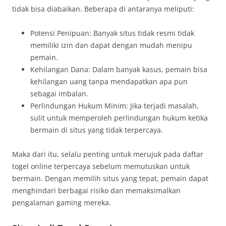
tidak bisa diabaikan. Beberapa di antaranya meliputi:
Potensi Penipuan: Banyak situs tidak resmi tidak
memiliki izin dan dapat dengan mudah menipu
pemain.
Kehilangan Dana: Dalam banyak kasus, pemain bisa
kehilangan uang tanpa mendapatkan apa pun
sebagai imbalan.
Perlindungan Hukum Minim: Jika terjadi masalah,
sulit untuk memperoleh perlindungan hukum ketika
bermain di situs yang tidak terpercaya.
Maka dari itu, selalu penting untuk merujuk pada daftar
togel online terpercaya sebelum memutuskan untuk
bermain. Dengan memilih situs yang tepat, pemain dapat
menghindari berbagai risiko dan memaksimalkan
pengalaman gaming mereka.