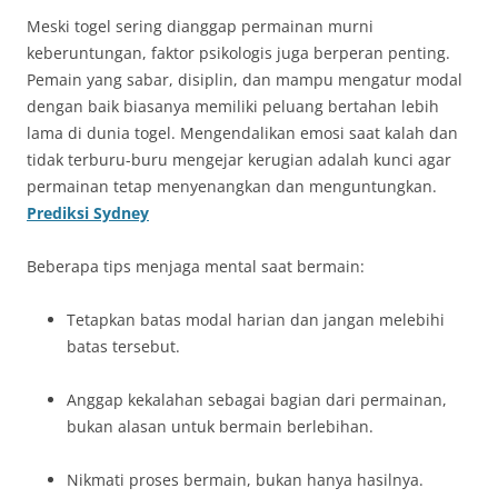
Meski togel sering dianggap permainan murni
keberuntungan, faktor psikologis juga berperan penting.
Pemain yang sabar, disiplin, dan mampu mengatur modal
dengan baik biasanya memiliki peluang bertahan lebih
lama di dunia togel. Mengendalikan emosi saat kalah dan
tidak terburu-buru mengejar kerugian adalah kunci agar
permainan tetap menyenangkan dan menguntungkan.
Prediksi Sydney
Beberapa tips menjaga mental saat bermain:
Tetapkan batas modal harian dan jangan melebihi
batas tersebut.
Anggap kekalahan sebagai bagian dari permainan,
bukan alasan untuk bermain berlebihan.
Nikmati proses bermain, bukan hanya hasilnya.