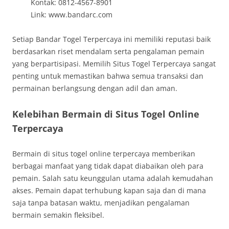
Kontak: 0812-4567-8901
Link: www.bandarc.com
Setiap Bandar Togel Terpercaya ini memiliki reputasi baik
berdasarkan riset mendalam serta pengalaman pemain
yang berpartisipasi. Memilih Situs Togel Terpercaya sangat
penting untuk memastikan bahwa semua transaksi dan
permainan berlangsung dengan adil dan aman.
Kelebihan Bermain di Situs Togel Online
Terpercaya
Bermain di situs togel online terpercaya memberikan
berbagai manfaat yang tidak dapat diabaikan oleh para
pemain. Salah satu keunggulan utama adalah kemudahan
akses. Pemain dapat terhubung kapan saja dan di mana
saja tanpa batasan waktu, menjadikan pengalaman
bermain semakin fleksibel.