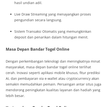
hasil undian adil.
Live Draw Streaming yang menayangkan proses
pengundian secara langsung.
Sistem Transaksi Otomatis yang memungkinkan
deposit dan penarikan dalam hitungan menit.
Masa Depan Bandar Togel Online
Dengan perkembangan teknologi dan meningkatnya minat
masyarakat, masa depan bandar togel online terlihat
cerah. Inovasi seperti aplikasi mobile khusus, fitur prediksi
AI, dan pembayaran via e-wallet atau cryptocurrency akan
semakin memudahkan pemain. Persaingan antar situs juga
mendorong peningkatan kualitas layanan dan hadiah yang
lebih besar.