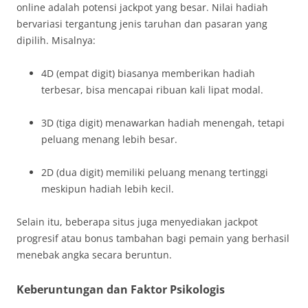
online adalah potensi jackpot yang besar. Nilai hadiah
bervariasi tergantung jenis taruhan dan pasaran yang
dipilih. Misalnya:
4D (empat digit) biasanya memberikan hadiah
terbesar, bisa mencapai ribuan kali lipat modal.
3D (tiga digit) menawarkan hadiah menengah, tetapi
peluang menang lebih besar.
2D (dua digit) memiliki peluang menang tertinggi
meskipun hadiah lebih kecil.
Selain itu, beberapa situs juga menyediakan jackpot
progresif atau bonus tambahan bagi pemain yang berhasil
menebak angka secara beruntun.
Keberuntungan dan Faktor Psikologis