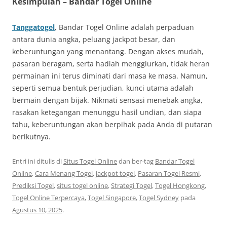
Kesimpulan – Bandar Togel Online
Tanggatogel
, Bandar Togel Online adalah perpaduan
antara dunia angka, peluang jackpot besar, dan
keberuntungan yang menantang. Dengan akses mudah,
pasaran beragam, serta hadiah menggiurkan, tidak heran
permainan ini terus diminati dari masa ke masa. Namun,
seperti semua bentuk perjudian, kunci utama adalah
bermain dengan bijak. Nikmati sensasi menebak angka,
rasakan ketegangan menunggu hasil undian, dan siapa
tahu, keberuntungan akan berpihak pada Anda di putaran
berikutnya.
Entri ini ditulis di
Situs Togel Online
dan ber-tag
Bandar Togel
Online
,
Cara Menang Togel
,
jackpot togel
,
Pasaran Togel Resmi
,
Prediksi Togel
,
situs togel online
,
Strategi Togel
,
Togel Hongkong
,
Togel Online Terpercaya
,
Togel Singapore
,
Togel Sydney
pada
Agustus 10, 2025
.