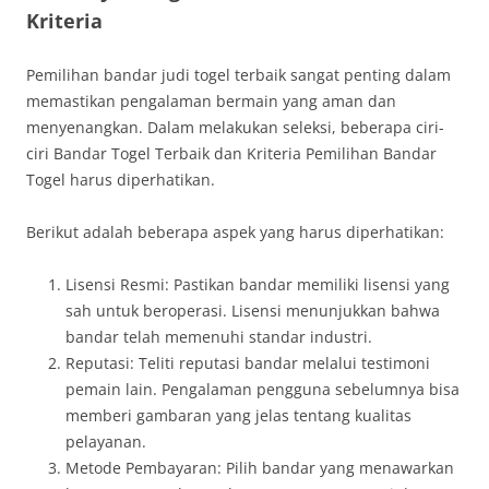
Kriteria
Pemilihan bandar judi togel terbaik sangat penting dalam
memastikan pengalaman bermain yang aman dan
menyenangkan. Dalam melakukan seleksi, beberapa ciri-
ciri Bandar Togel Terbaik dan Kriteria Pemilihan Bandar
Togel harus diperhatikan.
Berikut adalah beberapa aspek yang harus diperhatikan:
Lisensi Resmi: Pastikan bandar memiliki lisensi yang
sah untuk beroperasi. Lisensi menunjukkan bahwa
bandar telah memenuhi standar industri.
Reputasi: Teliti reputasi bandar melalui testimoni
pemain lain. Pengalaman pengguna sebelumnya bisa
memberi gambaran yang jelas tentang kualitas
pelayanan.
Metode Pembayaran: Pilih bandar yang menawarkan