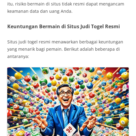
itu, risiko bermain di situs tidak resmi dapat mengancam
keamanan data dan uang Anda.
Keuntungan Bermain di Situs Judi Togel Resmi
Situs judi togel resmi menawarkan berbagai keuntungan
yang menarik bagi pemain. Berikut adalah beberapa di
antaranya: