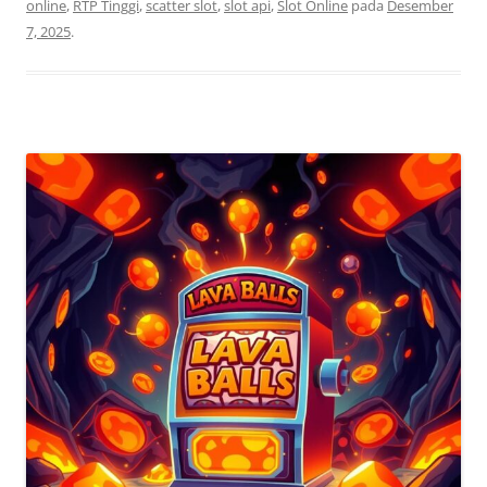
online
,
RTP Tinggi
,
scatter slot
,
slot api
,
Slot Online
pada
Desember
7, 2025
.