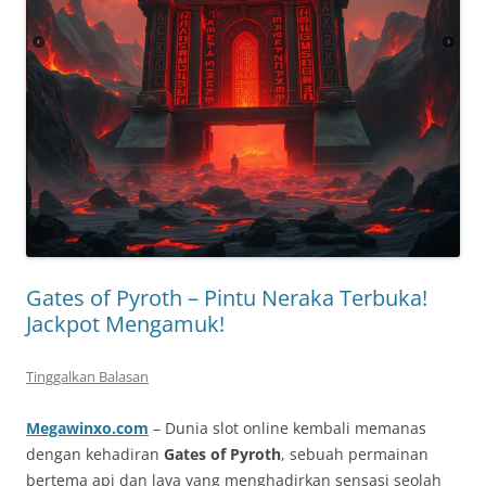
Gates of Pyroth – Pintu Neraka Terbuka!
Jackpot Mengamuk!
Tinggalkan Balasan
Megawinxo.com
– Dunia slot online kembali memanas
dengan kehadiran
Gates of Pyroth
, sebuah permainan
bertema api dan lava yang menghadirkan sensasi seolah