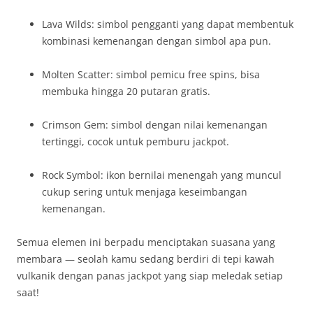
Lava Wilds: simbol pengganti yang dapat membentuk
kombinasi kemenangan dengan simbol apa pun.
Molten Scatter: simbol pemicu free spins, bisa
membuka hingga 20 putaran gratis.
Crimson Gem: simbol dengan nilai kemenangan
tertinggi, cocok untuk pemburu jackpot.
Rock Symbol: ikon bernilai menengah yang muncul
cukup sering untuk menjaga keseimbangan
kemenangan.
Semua elemen ini berpadu menciptakan suasana yang
membara — seolah kamu sedang berdiri di tepi kawah
vulkanik dengan panas jackpot yang siap meledak setiap
saat!