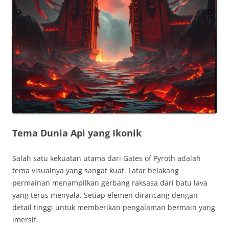
Tema Dunia Api yang Ikonik
Salah satu kekuatan utama dari Gates of Pyroth adalah
tema visualnya yang sangat kuat. Latar belakang
permainan menampilkan gerbang raksasa dari batu lava
yang terus menyala. Setiap elemen dirancang dengan
detail tinggi untuk memberikan pengalaman bermain yang
imersif.