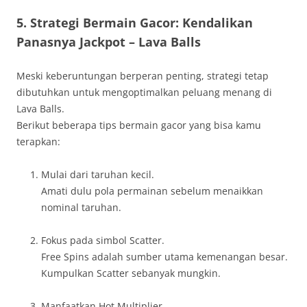
5. Strategi Bermain Gacor: Kendalikan
Panasnya Jackpot – Lava Balls
Meski keberuntungan berperan penting, strategi tetap
dibutuhkan untuk mengoptimalkan peluang menang di
Lava Balls.
Berikut beberapa tips bermain gacor yang bisa kamu
terapkan:
Mulai dari taruhan kecil.
Amati dulu pola permainan sebelum menaikkan
nominal taruhan.
Fokus pada simbol Scatter.
Free Spins adalah sumber utama kemenangan besar.
Kumpulkan Scatter sebanyak mungkin.
Manfaatkan Hot Multiplier.