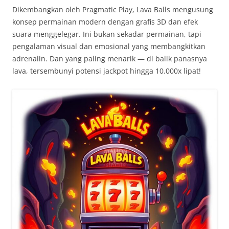
Dikembangkan oleh Pragmatic Play, Lava Balls mengusung
konsep permainan modern dengan grafis 3D dan efek
suara menggelegar. Ini bukan sekadar permainan, tapi
pengalaman visual dan emosional yang membangkitkan
adrenalin. Dan yang paling menarik — di balik panasnya
lava, tersembunyi potensi jackpot hingga 10.000x lipat!