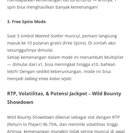
spin bisa menghasilkan banyak kemenangan!
3. Free Spins Mode
Saat 3 simbol
Wanted Scatter
muncul, pemain langsung
masuk ke 10 putaran gratis (Free Spins). Di sinilah aksi
sesungguhnya dimulai.
Setiap kemenangan dalam mode ini menambah Multiplier
— dimulai dari x1, bisa meningkat hingga x10, bahkan
lebih! Dengan sedikit keberuntungan, mode ini bisa
menjadi
ladang emas koboi sejati.
RTP, Volatilitas, & Potensi Jackpot – Wild Bounty
Showdown
Wild Bounty Showdown dikenal sebagai slot dengan RTP
(Return to Player) 96.75%, dan memiliki volatilitas tinggi.
Artinya, kemenangan mungkin tidak sering muncul di awal,