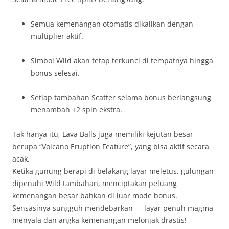
Semua kemenangan otomatis dikalikan dengan
multiplier aktif.
Simbol Wild akan tetap terkunci di tempatnya hingga
bonus selesai.
Setiap tambahan Scatter selama bonus berlangsung
menambah +2 spin ekstra.
Tak hanya itu, Lava Balls juga memiliki kejutan besar
berupa “Volcano Eruption Feature”, yang bisa aktif secara
acak.
Ketika gunung berapi di belakang layar meletus, gulungan
dipenuhi Wild tambahan, menciptakan peluang
kemenangan besar bahkan di luar mode bonus.
Sensasinya sungguh mendebarkan — layar penuh magma
menyala dan angka kemenangan melonjak drastis!