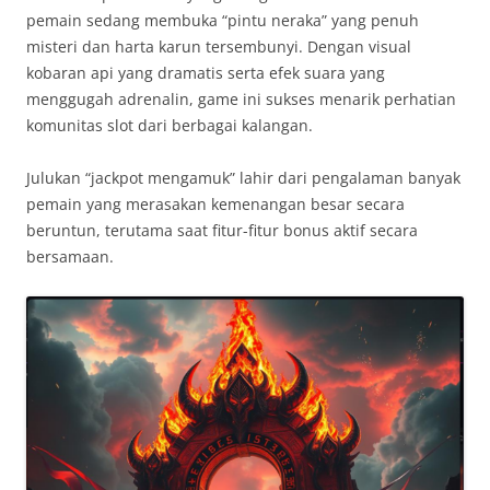
pemain sedang membuka “pintu neraka” yang penuh
misteri dan harta karun tersembunyi. Dengan visual
kobaran api yang dramatis serta efek suara yang
menggugah adrenalin, game ini sukses menarik perhatian
komunitas slot dari berbagai kalangan.
Julukan “jackpot mengamuk” lahir dari pengalaman banyak
pemain yang merasakan kemenangan besar secara
beruntun, terutama saat fitur-fitur bonus aktif secara
bersamaan.