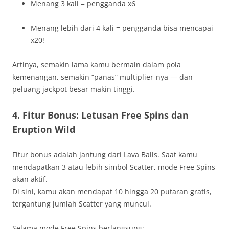
Menang 3 kali = pengganda x6
Menang lebih dari 4 kali = pengganda bisa mencapai
x20!
Artinya, semakin lama kamu bermain dalam pola
kemenangan, semakin “panas” multiplier-nya — dan
peluang jackpot besar makin tinggi.
4. Fitur Bonus: Letusan Free Spins dan
Eruption Wild
Fitur bonus adalah jantung dari Lava Balls. Saat kamu
mendapatkan 3 atau lebih simbol Scatter, mode Free Spins
akan aktif.
Di sini, kamu akan mendapat 10 hingga 20 putaran gratis,
tergantung jumlah Scatter yang muncul.
Selama mode Free Spins berlangsung: