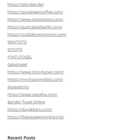
https://latindex.de/
https://pruegreencoffee.com/
https://www.mizwphero.com/
https://australiaatberlin.com/
https://cuddaloreorganics.com/
MIKITOTO
ESTOTO
PINTUTOGEL
Gelastogel
https://www.toto-honey.com/
https://mychaosmybliss.com/
Sicepattoto
https://www.ratuelsa.com/
Bandar Togel Online
https://dayakbaru.com/
https://freestatewyoming.org/
Recent Posts