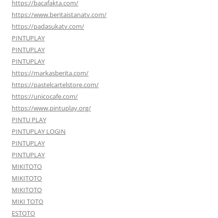
https://bacafakta.com/
https://www.beritaistanatv.com/
https://padasukatv.com/
PINTUPLAY
PINTUPLAY
PINTUPLAY
https://markasberita.com/
https://pastelcartelstore.com/
https://unicocafe.com/
https://www.pintuplay.org/
PINTU PLAY
PINTUPLAY LOGIN
PINTUPLAY
PINTUPLAY
MIKITOTO
MIKITOTO
MIKITOTO
MIKI TOTO
ESTOTO