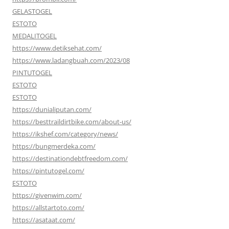
GELASTOGEL
ESTOTO
MEDALITOGEL
https://www.detiksehat.com/
https://www.ladangbuah.com/2023/08
PINTUTOGEL
ESTOTO
ESTOTO
https://dunialiputan.com/
https://besttraildirtbike.com/about-us/
https://ikshef.com/category/news/
https://bungmerdeka.com/
https://destinationdebtfreedom.com/
https://pintutogel.com/
ESTOTO
https://givenwim.com/
https://allstartoto.com/
https://asataat.com/