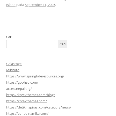
Island
pada
September 11, 2025
.
Cari
Cari
Gelastogel
Mikitoto
https://www.springtideresources.org/
https://goohso.com/
accessnepal.org/
https://kryexthemes.com/blog/
https://kryexthemes.com/
https://detikinspirasi.com/category/news/
https://zonadinamika.com/