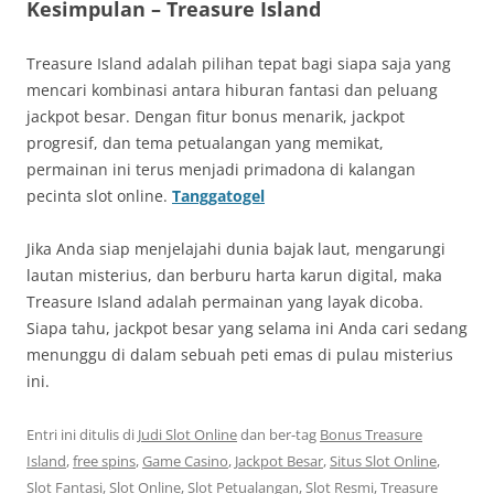
Kesimpulan – Treasure Island
Treasure Island adalah pilihan tepat bagi siapa saja yang
mencari kombinasi antara hiburan fantasi dan peluang
jackpot besar. Dengan fitur bonus menarik, jackpot
progresif, dan tema petualangan yang memikat,
permainan ini terus menjadi primadona di kalangan
pecinta slot online.
Tanggatogel
Jika Anda siap menjelajahi dunia bajak laut, mengarungi
lautan misterius, dan berburu harta karun digital, maka
Treasure Island adalah permainan yang layak dicoba.
Siapa tahu, jackpot besar yang selama ini Anda cari sedang
menunggu di dalam sebuah peti emas di pulau misterius
ini.
Entri ini ditulis di
Judi Slot Online
dan ber-tag
Bonus Treasure
Island
,
free spins
,
Game Casino
,
Jackpot Besar
,
Situs Slot Online
,
Slot Fantasi
,
Slot Online
,
Slot Petualangan
,
Slot Resmi
,
Treasure