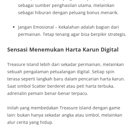
sebagai sumber penghasilan utama, melainkan
sebagai hiburan dengan peluang bonus menarik.
Jangan Emosional – Kekalahan adalah bagian dari
permainan. Tetap tenang agar bisa berpikir strategis.
Sensasi Menemukan Harta Karun Digital
Treasure Island lebih dari sekadar permainan, melainkan
sebuah pengalaman petualangan digital. Setiap spin
terasa seperti langkah baru dalam pencarian harta karun.
Saat simbol Scatter berderet atau peti harta terbuka,
adrenalin pemain benar-benar terpacu.
Inilah yang membedakan Treasure Island dengan game
lain: bukan hanya sekadar angka atau simbol, melainkan
alur cerita yang hidup.