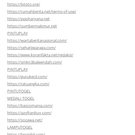
https://lxtoto.org/
https://rumahberita.net/terms-of-use/
https://pppharyana.net
https://sumbermakmur.net
PINTUPLAY
https://wartaberitanasional.com/
https://sehatjiwaraga.com/
https://www.koranfakta.net/redaksi/
https://smkn3baleendah.com/
PINTUPLAY
https://gurukecil.com/
https://ratuangka.com/
PINTUTOGEL
MEDALI TOGEL
https://bascomania.com/
https://azofranbuy.com/
https://sozawa.net/
LAMPUTOGEL
https://brombil.com/