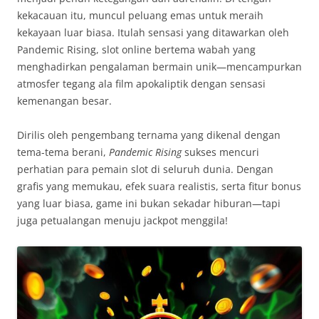
kekacauan itu, muncul peluang emas untuk meraih
kekayaan luar biasa. Itulah sensasi yang ditawarkan oleh
Pandemic Rising, slot online bertema wabah yang
menghadirkan pengalaman bermain unik—mencampurkan
atmosfer tegang ala film apokaliptik dengan sensasi
kemenangan besar.
Dirilis oleh pengembang ternama yang dikenal dengan
tema-tema berani,
Pandemic Rising
sukses mencuri
perhatian para pemain slot di seluruh dunia. Dengan
grafis yang memukau, efek suara realistis, serta fitur bonus
yang luar biasa, game ini bukan sekadar hiburan—tapi
juga petualangan menuju jackpot menggila!