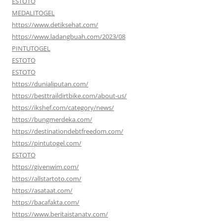
ESTOTO
MEDALITOGEL
https://www.detiksehat.com/
https://www.ladangbuah.com/2023/08
PINTUTOGEL
ESTOTO
ESTOTO
https://dunialiputan.com/
https://besttraildirtbike.com/about-us/
https://ikshef.com/category/news/
https://bungmerdeka.com/
https://destinationdebtfreedom.com/
https://pintutogel.com/
ESTOTO
https://givenwim.com/
https://allstartoto.com/
https://asataat.com/
https://bacafakta.com/
https://www.beritaistanatv.com/