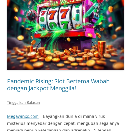
Pandemic Rising: Slot Bertema Wabah
dengan Jackpot Menggila!
Tinggalkan Balasan
Megawinxo.com
– Bayangkan dunia di mana virus
misterius menyebar dengan cepat, mengubah segalanya
menjadi penuh ketegangan dan adrenalin. Di tengah