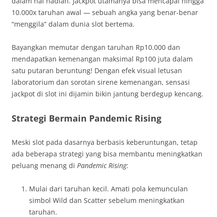
dalam hal hadiah. Jackpot utamanya bisa mencapai hingga
10.000x taruhan awal — sebuah angka yang benar-benar
“menggila” dalam dunia slot bertema.
Bayangkan memutar dengan taruhan Rp10.000 dan
mendapatkan kemenangan maksimal Rp100 juta dalam
satu putaran beruntung! Dengan efek visual letusan
laboratorium dan sorotan sirene kemenangan, sensasi
jackpot di slot ini dijamin bikin jantung berdegup kencang.
Strategi Bermain Pandemic Rising
Meski slot pada dasarnya berbasis keberuntungan, tetap
ada beberapa strategi yang bisa membantu meningkatkan
peluang menang di
Pandemic Rising
:
Mulai dari taruhan kecil. Amati pola kemunculan
simbol Wild dan Scatter sebelum meningkatkan
taruhan.