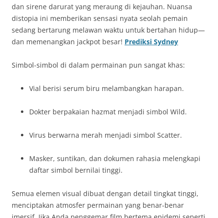
dan sirene darurat yang meraung di kejauhan. Nuansa
distopia ini memberikan sensasi nyata seolah pemain
sedang bertarung melawan waktu untuk bertahan hidup—
dan memenangkan jackpot besar!
Prediksi Sydney
Simbol-simbol di dalam permainan pun sangat khas:
Vial berisi serum biru melambangkan harapan.
Dokter berpakaian hazmat menjadi simbol Wild.
Virus berwarna merah menjadi simbol Scatter.
Masker, suntikan, dan dokumen rahasia melengkapi
daftar simbol bernilai tinggi.
Semua elemen visual dibuat dengan detail tingkat tinggi,
menciptakan atmosfer permainan yang benar-benar
imersif. Jika Anda penggemar film bertema epidemi seperti