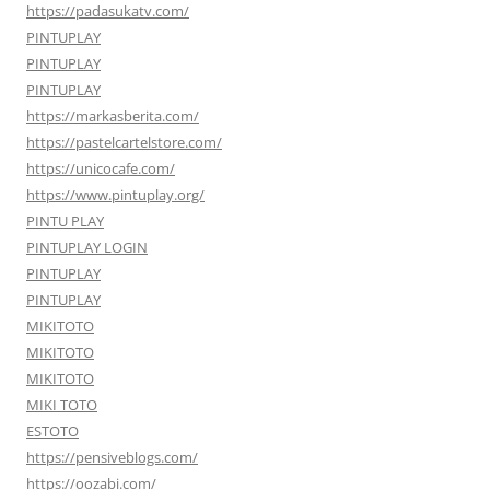
https://padasukatv.com/
PINTUPLAY
PINTUPLAY
PINTUPLAY
https://markasberita.com/
https://pastelcartelstore.com/
https://unicocafe.com/
https://www.pintuplay.org/
PINTU PLAY
PINTUPLAY LOGIN
PINTUPLAY
PINTUPLAY
MIKITOTO
MIKITOTO
MIKITOTO
MIKI TOTO
ESTOTO
https://pensiveblogs.com/
https://oozabi.com/