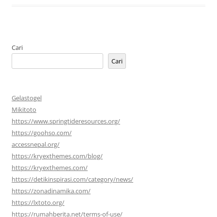
Cari
Cari
Gelastogel
Mikitoto
https://www.springtideresources.org/
https://goohso.com/
accessnepal.org/
https://kryexthemes.com/blog/
https://kryexthemes.com/
https://detikinspirasi.com/category/news/
https://zonadinamika.com/
https://lxtoto.org/
https://rumahberita.net/terms-of-use/