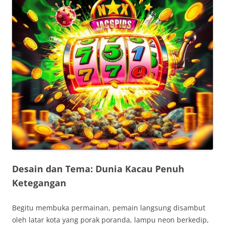
Desain dan Tema: Dunia Kacau Penuh
Ketegangan
Begitu membuka permainan, pemain langsung disambut
oleh latar kota yang porak poranda, lampu neon berkedip,