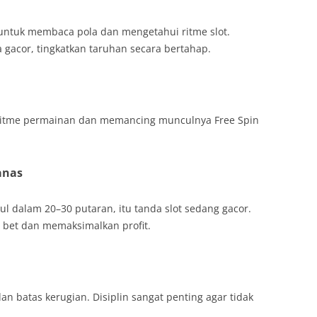
untuk membaca pola dan mengetahui ritme slot.
 gacor, tingkatkan taruhan secara bertahap.
itme permainan dan memancing munculnya Free Spin
anas
l dalam 20–30 putaran, itu tanda slot sedang gacor.
bet dan memaksimalkan profit.
n batas kerugian. Disiplin sangat penting agar tidak