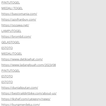
PINTUTOGEL
MEDALI TOGEL
https://bascomania.com/
https://azofranbuy.com/
https://sozawa.net/
LAMPUTOGEL
https://brombil.com/
GELASTOGEL
ESTOTO
MEDALITOGEL
https://www.detiksehat.com/
https://www.ladangbuah.com/2023/08
PINTUTOGEL
ESTOTO
ESTOTO
https://dunialiputan.com/
https://besttraildirtbike.com/about-us/
https://ikshef.com/category/news/
https://bungmerdeka.com/