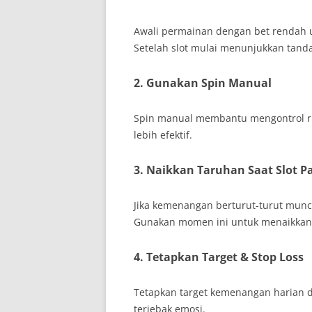
Awali permainan dengan bet rendah 
Setelah slot mulai menunjukkan tanda
2. Gunakan Spin Manual
Spin manual membantu mengontrol r
lebih efektif.
3. Naikkan Taruhan Saat Slot P
Jika kemenangan berturut-turut muncu
Gunakan momen ini untuk menaikkan 
4. Tetapkan Target & Stop Loss
Tetapkan target kemenangan harian da
terjebak emosi.