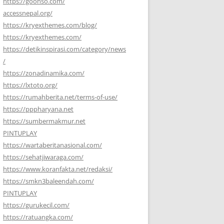
https://goohso.com/
accessnepal.org/
https://kryexthemes.com/blog/
https://kryexthemes.com/
https://detikinspirasi.com/category/news
/
https://zonadinamika.com/
https://lxtoto.org/
https://rumahberita.net/terms-of-use/
https://pppharyana.net
https://sumbermakmur.net
PINTUPLAY
https://wartaberitanasional.com/
https://sehatjiwaraga.com/
https://www.koranfakta.net/redaksi/
https://smkn3baleendah.com/
PINTUPLAY
https://gurukecil.com/
https://ratuangka.com/