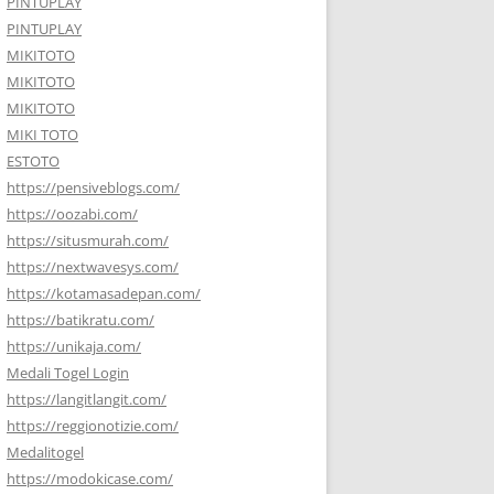
PINTUPLAY
PINTUPLAY
MIKITOTO
MIKITOTO
MIKITOTO
MIKI TOTO
ESTOTO
https://pensiveblogs.com/
https://oozabi.com/
https://situsmurah.com/
https://nextwavesys.com/
https://kotamasadepan.com/
https://batikratu.com/
https://unikaja.com/
Medali Togel Login
https://langitlangit.com/
https://reggionotizie.com/
Medalitogel
https://modokicase.com/