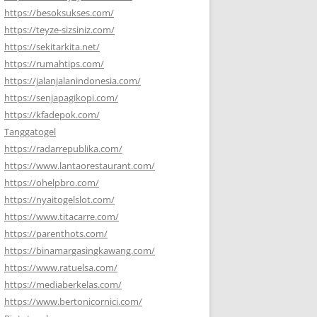
https://besoksukses.com/
https://teyze-sizsiniz.com/
https://sekitarkita.net/
https://rumahtips.com/
https://jalanjalanindonesia.com/
https://senjapagikopi.com/
https://kfadepok.com/
Tanggatogel
https://radarrepublika.com/
https://www.lantaorestaurant.com/
https://ohelpbro.com/
https://nyaitogelslot.com/
https://www.titacarre.com/
https://parenthots.com/
https://binamargasingkawang.com/
https://www.ratuelsa.com/
https://mediaberkelas.com/
https://www.bertonicornici.com/