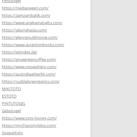
Pintutogel
https://medianegeri.com/
https://zamzambatik.com/
https://www.angkamatajitu.com/
https://jalurrahasia.com/
https://glenngouldmovie.com/
https://www.accentonbooks.com/
https://latindex.de/
https://pruegreencoffee.com/
https://www.mizwphero.com/
https://australiaatberlin.com/
https://cuddaloreorganics.com/
MIKITOTO
ESTOTO
PINTUTOGEL
Gelastogel
https://www.toto-honey.com/
https://mychaosmybliss.com/
Sicepattoto