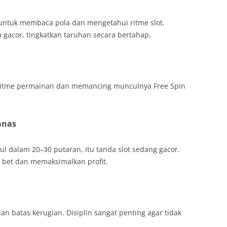
untuk membaca pola dan mengetahui ritme slot.
 gacor, tingkatkan taruhan secara bertahap.
itme permainan dan memancing munculnya Free Spin
anas
l dalam 20–30 putaran, itu tanda slot sedang gacor.
bet dan memaksimalkan profit.
n batas kerugian. Disiplin sangat penting agar tidak