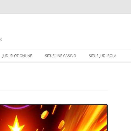
g
JUDI SLOT ONLINE
SITUS LIVE CASINO
SITUS JUDI BOLA