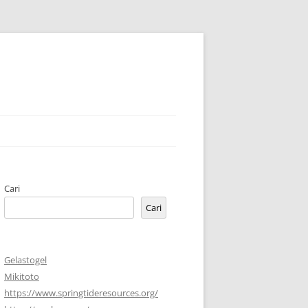
Cari
Cari
Gelastogel
Mikitoto
https://www.springtideresources.org/