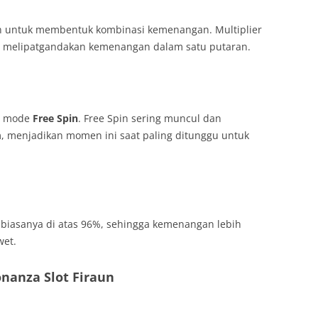
n untuk membentuk kombinasi kemenangan. Multiplier
an, melipatgandakan kemenangan dalam satu putaran.
ke mode
Free Spin
. Free Spin sering muncul dan
menjadikan momen ini saat paling ditunggu untuk
 biasanya di atas 96%, sehingga kemenangan lebih
wet.
nanza Slot Firaun