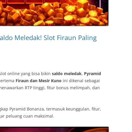
ldo Meledak! Slot Firaun Paling
lot online yang bisa bikin
saldo meledak
,
Pyramid
 bertema
Firaun dan Mesir Kuno
ini dikenal sebagai
menawarkan RTP tinggi, fitur bonus melimpah, dan
gkap Pyramid Bonanza, termasuk keunggulan, fitur,
gar peluang cuan maksimal.