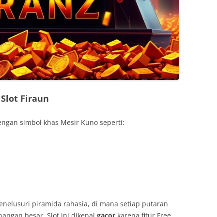
Slot Firaun
engan simbol khas Mesir Kuno seperti:
elusuri piramida rahasia, di mana setiap putaran
ngan besar. Slot ini dikenal
gacor
karena fitur Free