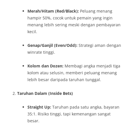
Merah/Hitam (Red/Black):
Peluang menang
hampir 50%, cocok untuk pemain yang ingin
menang lebih sering meski dengan pembayaran
kecil.
Genap/Ganjil (Even/Odd):
Strategi aman dengan
winrate tinggi.
Kolom dan Dozen:
Membagi angka menjadi tiga
kolom atau selusin, memberi peluang menang
lebih besar daripada taruhan tunggal.
Taruhan Dalam (Inside Bets)
Straight Up:
Taruhan pada satu angka, bayaran
35:1. Risiko tinggi, tapi kemenangan sangat
besar.