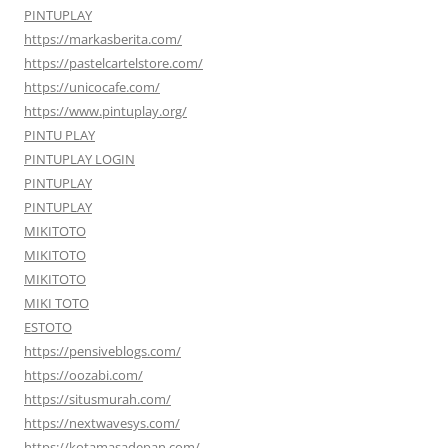
PINTUPLAY
https://markasberita.com/
https://pastelcartelstore.com/
https://unicocafe.com/
https://www.pintuplay.org/
PINTU PLAY
PINTUPLAY LOGIN
PINTUPLAY
PINTUPLAY
MIKITOTO
MIKITOTO
MIKITOTO
MIKI TOTO
ESTOTO
https://pensiveblogs.com/
https://oozabi.com/
https://situsmurah.com/
https://nextwavesys.com/
https://kotamasadepan.com/