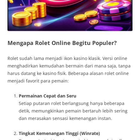
Mengapa Rolet Online Begitu Populer?
Rolet sudah lama menjadi ikon kasino klasik. Versi online
menghadirkan kemudahan bermain dari mana saja, tanpa
harus datang ke kasino fisik. Beberapa alasan rolet online
menjadi favorit para pemain:
Permainan Cepat dan Seru
Setiap putaran rolet berlangsung hanya beberapa
detik, memungkinkan pemain bertaruh lebih sering
dan merasakan sensasi kemenangan instan.
Tingkat Kemenangan Tinggi (Winrate)