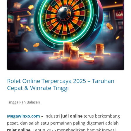
Rolet Online Terpercaya 2025 – Taruhan
Cepat & Winrate Tinggi
Tinggalkan Balasan
Megawinxo.com
– Industri
judi online
terus berkembang
pesat, dan salah satu permainan paling digemari adalah
rolet online
. Tahun 2025 menghadirkan banyak inovasi,