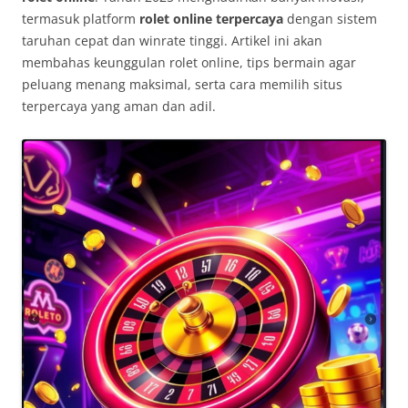
termasuk platform
rolet online terpercaya
dengan sistem
taruhan cepat dan winrate tinggi. Artikel ini akan
membahas keunggulan rolet online, tips bermain agar
peluang menang maksimal, serta cara memilih situs
terpercaya yang aman dan adil.