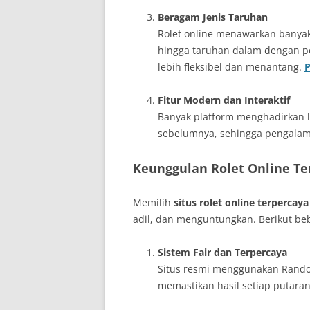
Beragam Jenis Taruhan
Rolet online menawarkan banyak
hingga taruhan dalam dengan p
lebih fleksibel dan menantang.
P
Fitur Modern dan Interaktif
Banyak platform menghadirkan liv
sebelumnya, sehingga pengalam
Keunggulan Rolet Online Te
Memilih
situs rolet online terpercaya
adil, dan menguntungkan. Berikut b
Sistem Fair dan Terpercaya
Situs resmi menggunakan Rando
memastikan hasil setiap putaran 