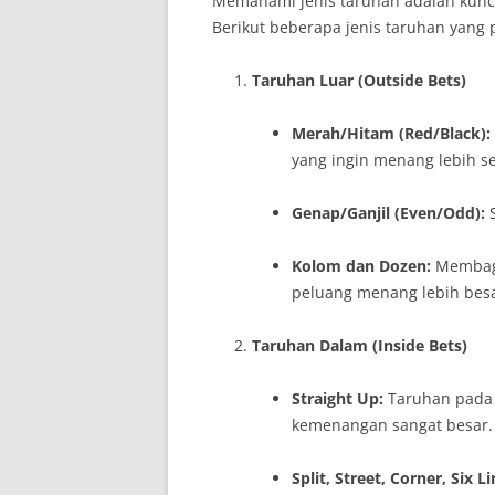
Memahami jenis taruhan adalah kun
Berikut beberapa jenis taruhan yang 
Taruhan Luar (Outside Bets)
Merah/Hitam (Red/Black):
yang ingin menang lebih s
Genap/Ganjil (Even/Odd):
S
Kolom dan Dozen:
Membagi
peluang menang lebih besa
Taruhan Dalam (Inside Bets)
Straight Up:
Taruhan pada s
kemenangan sangat besar.
Split, Street, Corner, Six Li