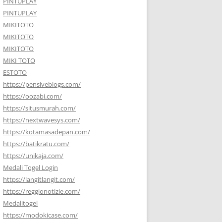
PINTUPLAY
PINTUPLAY
MIKITOTO
MIKITOTO
MIKITOTO
MIKI TOTO
ESTOTO
https://pensiveblogs.com/
https://oozabi.com/
https://situsmurah.com/
https://nextwavesys.com/
https://kotamasadepan.com/
https://batikratu.com/
https://unikaja.com/
Medali Togel Login
https://langitlangit.com/
https://reggionotizie.com/
Medalitogel
https://modokicase.com/