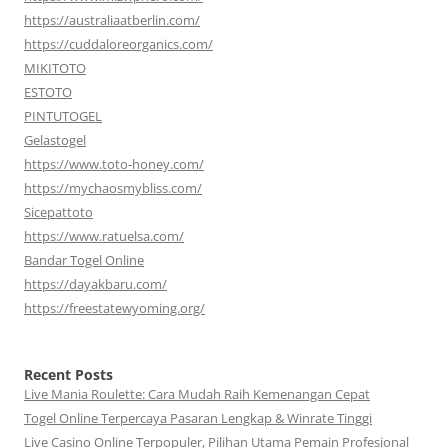
https://australiaatberlin.com/
https://cuddaloreorganics.com/
MIKITOTO
ESTOTO
PINTUTOGEL
Gelastogel
https://www.toto-honey.com/
https://mychaosmybliss.com/
Sicepattoto
https://www.ratuelsa.com/
Bandar Togel Online
https://dayakbaru.com/
https://freestatewyoming.org/
Recent Posts
Live Mania Roulette: Cara Mudah Raih Kemenangan Cepat
Togel Online Terpercaya Pasaran Lengkap & Winrate Tinggi
Live Casino Online Terpopuler, Pilihan Utama Pemain Profesional