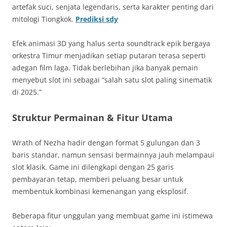
artefak suci, senjata legendaris, serta karakter penting dari
mitologi Tiongkok.
Prediksi sdy
Efek animasi 3D yang halus serta soundtrack epik bergaya
orkestra Timur menjadikan setiap putaran terasa seperti
adegan film laga. Tidak berlebihan jika banyak pemain
menyebut slot ini sebagai “salah satu slot paling sinematik
di 2025.”
Struktur Permainan & Fitur Utama
Wrath of Nezha hadir dengan format 5 gulungan dan 3
baris standar, namun sensasi bermainnya jauh melampaui
slot klasik. Game ini dilengkapi dengan 25 garis
pembayaran tetap, memberi peluang besar untuk
membentuk kombinasi kemenangan yang eksplosif.
Beberapa fitur unggulan yang membuat game ini istimewa