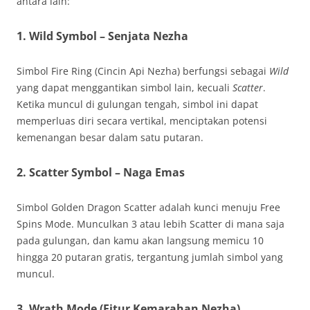
antara lain:
1. Wild Symbol – Senjata Nezha
Simbol Fire Ring (Cincin Api Nezha) berfungsi sebagai
Wild
yang dapat menggantikan simbol lain, kecuali
Scatter
.
Ketika muncul di gulungan tengah, simbol ini dapat
memperluas diri secara vertikal, menciptakan potensi
kemenangan besar dalam satu putaran.
2. Scatter Symbol – Naga Emas
Simbol Golden Dragon Scatter adalah kunci menuju Free
Spins Mode. Munculkan 3 atau lebih Scatter di mana saja
pada gulungan, dan kamu akan langsung memicu 10
hingga 20 putaran gratis, tergantung jumlah simbol yang
muncul.
3. Wrath Mode (Fitur Kemarahan Nezha)