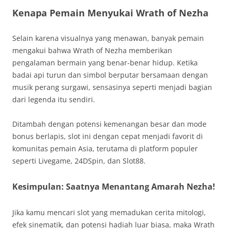
Kenapa Pemain Menyukai Wrath of Nezha
Selain karena visualnya yang menawan, banyak pemain
mengakui bahwa Wrath of Nezha memberikan
pengalaman bermain yang benar-benar hidup. Ketika
badai api turun dan simbol berputar bersamaan dengan
musik perang surgawi, sensasinya seperti menjadi bagian
dari legenda itu sendiri.
Ditambah dengan potensi kemenangan besar dan mode
bonus berlapis, slot ini dengan cepat menjadi favorit di
komunitas pemain Asia, terutama di platform populer
seperti Livegame, 24DSpin, dan Slot88.
Kesimpulan: Saatnya Menantang Amarah Nezha!
Jika kamu mencari slot yang memadukan cerita mitologi,
efek sinematik, dan potensi hadiah luar biasa, maka Wrath