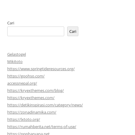
Cari
Cari
Gelastogel
Mikitoto
https://www.springtideresources.org/
https://goohso.com/
accessnepal.org/
https://kryexthemes.com/blog/
https://kryexthemes.com/
https://detikinspirasi.com/category/news/
https://zonadinamika.com/
https://lxtoto.org/
https://rumahberita.net/terms-of-use/
https://pppharyana.net