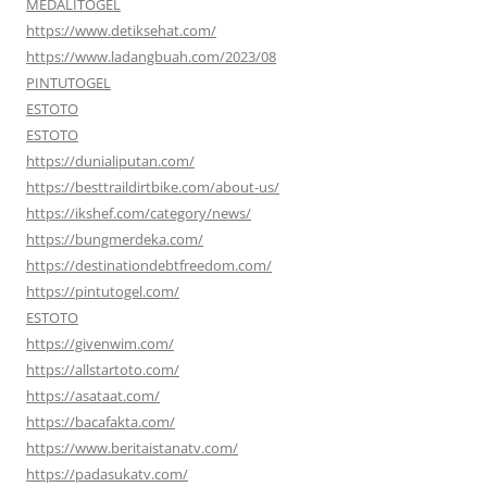
MEDALITOGEL
https://www.detiksehat.com/
https://www.ladangbuah.com/2023/08
PINTUTOGEL
ESTOTO
ESTOTO
https://dunialiputan.com/
https://besttraildirtbike.com/about-us/
https://ikshef.com/category/news/
https://bungmerdeka.com/
https://destinationdebtfreedom.com/
https://pintutogel.com/
ESTOTO
https://givenwim.com/
https://allstartoto.com/
https://asataat.com/
https://bacafakta.com/
https://www.beritaistanatv.com/
https://padasukatv.com/