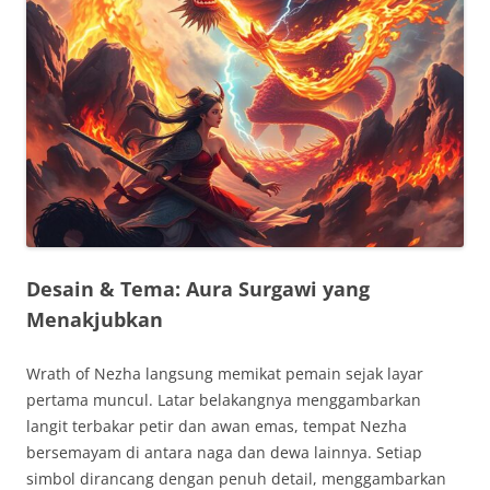
Desain & Tema: Aura Surgawi yang
Menakjubkan
Wrath of Nezha langsung memikat pemain sejak layar
pertama muncul. Latar belakangnya menggambarkan
langit terbakar petir dan awan emas, tempat Nezha
bersemayam di antara naga dan dewa lainnya. Setiap
simbol dirancang dengan penuh detail, menggambarkan