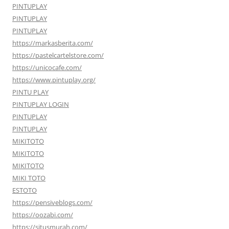
PINTUPLAY
PINTUPLAY
PINTUPLAY
https://markasberita.com/
https://pastelcartelstore.com/
https://unicocafe.com/
https://www.pintuplay.org/
PINTU PLAY
PINTUPLAY LOGIN
PINTUPLAY
PINTUPLAY
MIKITOTO
MIKITOTO
MIKITOTO
MIKI TOTO
ESTOTO
https://pensiveblogs.com/
https://oozabi.com/
https://situsmurah.com/