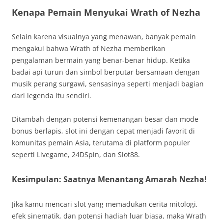
Kenapa Pemain Menyukai Wrath of Nezha
Selain karena visualnya yang menawan, banyak pemain
mengakui bahwa Wrath of Nezha memberikan
pengalaman bermain yang benar-benar hidup. Ketika
badai api turun dan simbol berputar bersamaan dengan
musik perang surgawi, sensasinya seperti menjadi bagian
dari legenda itu sendiri.
Ditambah dengan potensi kemenangan besar dan mode
bonus berlapis, slot ini dengan cepat menjadi favorit di
komunitas pemain Asia, terutama di platform populer
seperti Livegame, 24DSpin, dan Slot88.
Kesimpulan: Saatnya Menantang Amarah Nezha!
Jika kamu mencari slot yang memadukan cerita mitologi,
efek sinematik, dan potensi hadiah luar biasa, maka Wrath