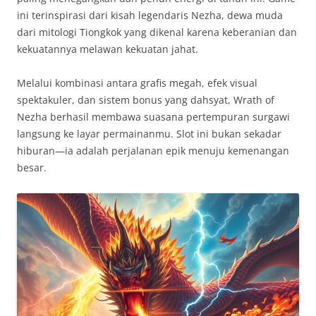
ini terinspirasi dari kisah legendaris Nezha, dewa muda
dari mitologi Tiongkok yang dikenal karena keberanian dan
kekuatannya melawan kekuatan jahat.
Melalui kombinasi antara grafis megah, efek visual
spektakuler, dan sistem bonus yang dahsyat, Wrath of
Nezha berhasil membawa suasana pertempuran surgawi
langsung ke layar permainanmu. Slot ini bukan sekadar
hiburan—ia adalah perjalanan epik menuju kemenangan
besar.