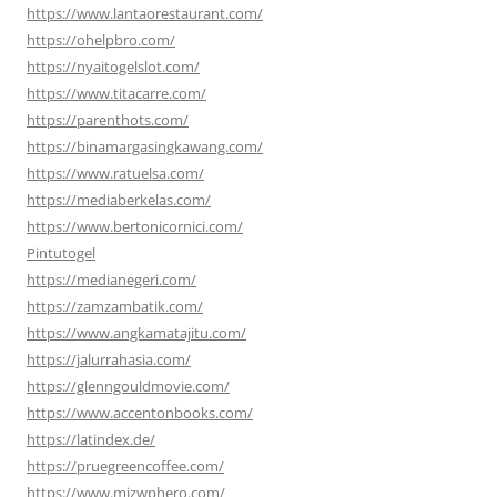
https://www.lantaorestaurant.com/
https://ohelpbro.com/
https://nyaitogelslot.com/
https://www.titacarre.com/
https://parenthots.com/
https://binamargasingkawang.com/
https://www.ratuelsa.com/
https://mediaberkelas.com/
https://www.bertonicornici.com/
Pintutogel
https://medianegeri.com/
https://zamzambatik.com/
https://www.angkamatajitu.com/
https://jalurrahasia.com/
https://glenngouldmovie.com/
https://www.accentonbooks.com/
https://latindex.de/
https://pruegreencoffee.com/
https://www.mizwphero.com/