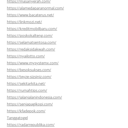
https://masanyerah.com/
https://alamedaparanormal.com/
https://www.bacaterus.net/
https://linkmozi.net/
https://kreditmobilbaru.com/
https://poskokalteng.com/
https://selamatsentosa.com/
https://redaksidakwah.com/
https://nyailotto.com/
https://www.mysystemx.com/
https://besoksukses.com/
https://teyze-sizsiniz.com/
https://sekitarkita.net/
https://rumahtips.com/
https://jalanjalanindonesia.com/
https://senjapagikopi.com/
https://kfadepok.com/
Tanggatogel
https://radarrepublika.com/