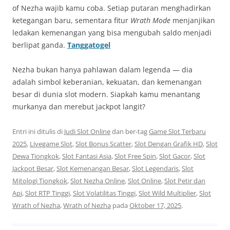
of Nezha wajib kamu coba. Setiap putaran menghadirkan
ketegangan baru, sementara fitur
Wrath Mode
menjanjikan
ledakan kemenangan yang bisa mengubah saldo menjadi
berlipat ganda.
Tanggatogel
Nezha bukan hanya pahlawan dalam legenda — dia
adalah simbol keberanian, kekuatan, dan kemenangan
besar di dunia slot modern. Siapkah kamu menantang
murkanya dan merebut jackpot langit?
Entri ini ditulis di
Judi Slot Online
dan ber-tag
Game Slot Terbaru
2025
,
Livegame Slot
,
Slot Bonus Scatter
,
Slot Dengan Grafik HD
,
Slot
Dewa Tiongkok
,
Slot Fantasi Asia
,
Slot Free Spin
,
Slot Gacor
,
Slot
Jackpot Besar
,
Slot Kemenangan Besar
,
Slot Legendaris
,
Slot
Mitologi Tiongkok
,
Slot Nezha Online
,
Slot Online
,
Slot Petir dan
Api
,
Slot RTP Tinggi
,
Slot Volatilitas Tinggi
,
Slot Wild Multiplier
,
Slot
Wrath of Nezha
,
Wrath of Nezha
pada
Oktober 17, 2025
.