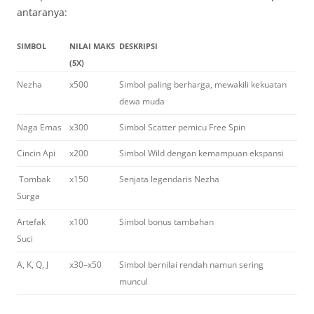
antaranya:
SIMBOL
NILAI MAKS
DESKRIPSI
(5X)
Nezha
x500
Simbol paling berharga, mewakili kekuatan
dewa muda
Naga Emas
x300
Simbol Scatter pemicu Free Spin
Cincin Api
x200
Simbol Wild dengan kemampuan ekspansi
Tombak
x150
Senjata legendaris Nezha
Surga
Artefak
x100
Simbol bonus tambahan
Suci
A, K, Q, J
x30–x50
Simbol bernilai rendah namun sering
muncul