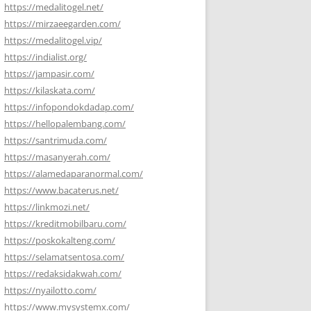
https://medalitogel.net/
https://mirzaeegarden.com/
https://medalitogel.vip/
https://indialist.org/
https://jampasir.com/
https://kilaskata.com/
https://infopondokdadap.com/
https://hellopalembang.com/
https://santrimuda.com/
https://masanyerah.com/
https://alamedaparanormal.com/
https://www.bacaterus.net/
https://linkmozi.net/
https://kreditmobilbaru.com/
https://poskokalteng.com/
https://selamatsentosa.com/
https://redaksidakwah.com/
https://nyailotto.com/
https://www.mysystemx.com/