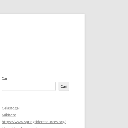
Cari
Cari
Gelastogel
Mikitoto
https://www.springtideresources.org/