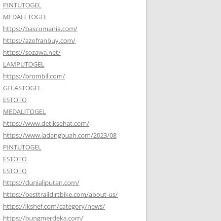
PINTUTOGEL
MEDALI TOGEL
https://bascomania.com/
https://azofranbuy.com/
https://sozawa.net/
LAMPUTOGEL
https://brombil.com/
GELASTOGEL
ESTOTO
MEDALITOGEL
https://www.detiksehat.com/
https://www.ladangbuah.com/2023/08
PINTUTOGEL
ESTOTO
ESTOTO
https://dunialiputan.com/
https://besttraildirtbike.com/about-us/
https://ikshef.com/category/news/
https://bungmerdeka.com/