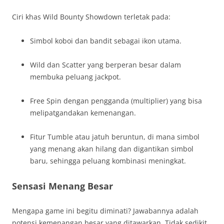
Ciri khas Wild Bounty Showdown terletak pada:
Simbol koboi dan bandit sebagai ikon utama.
Wild dan Scatter yang berperan besar dalam
membuka peluang jackpot.
Free Spin dengan pengganda (multiplier) yang bisa
melipatgandakan kemenangan.
Fitur Tumble atau jatuh beruntun, di mana simbol
yang menang akan hilang dan digantikan simbol
baru, sehingga peluang kombinasi meningkat.
Sensasi Menang Besar
Mengapa game ini begitu diminati? Jawabannya adalah
potensi kemenangan besar yang ditawarkan. Tidak sedikit