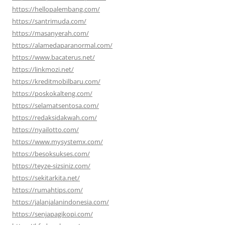
https://hellopalembang.com/
https://santrimuda.com/
https://masanyerah.com/
https://alamedaparanormal.com/
https://www.bacaterus.net/
https://linkmozi.net/
https://kreditmobilbaru.com/
https://poskokalteng.com/
https://selamatsentosa.com/
https://redaksidakwah.com/
https://nyailotto.com/
https://www.mysystemx.com/
https://besoksukses.com/
https://teyze-sizsiniz.com/
https://sekitarkita.net/
https://rumahtips.com/
https://jalanjalanindonesia.com/
https://senjapagikopi.com/