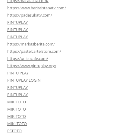
https://bacafakta.com/
https://www.beritaistanatv.com/
https://padasukatv.com/
PINTUPLAY
PINTUPLAY
PINTUPLAY
https://markasberita.com/
https://pastelcartelstore.com/
https://unicocafe.com/
https://www.pintuplay.org/
PINTU PLAY
PINTUPLAY LOGIN
PINTUPLAY
PINTUPLAY
MIKITOTO
MIKITOTO
MIKITOTO
MIKI TOTO
ESTOTO