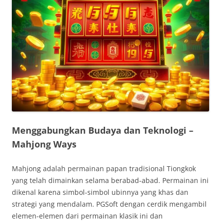
Menggabungkan Budaya dan Teknologi –
Mahjong Ways
Mahjong adalah permainan papan tradisional Tiongkok
yang telah dimainkan selama berabad-abad. Permainan ini
dikenal karena simbol-simbol ubinnya yang khas dan
strategi yang mendalam. PGSoft dengan cerdik mengambil
elemen-elemen dari permainan klasik ini dan