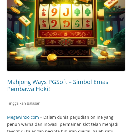
Mahjong Ways PGSoft – Simbol Emas
Pembawa Hoki!
Tinggalkan Balasan
Megawinxo.com
– Dalam dunia perjudian online yang
penuh warna dan inovasi, permainan slot telah menjadi
favorit di kalangan pecinta hiburan digital. Salah satu