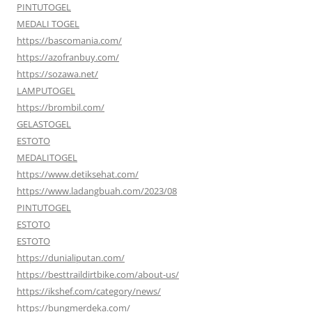
PINTUTOGEL
MEDALI TOGEL
https://bascomania.com/
https://azofranbuy.com/
https://sozawa.net/
LAMPUTOGEL
https://brombil.com/
GELASTOGEL
ESTOTO
MEDALITOGEL
https://www.detiksehat.com/
https://www.ladangbuah.com/2023/08
PINTUTOGEL
ESTOTO
ESTOTO
https://dunialiputan.com/
https://besttraildirtbike.com/about-us/
https://ikshef.com/category/news/
https://bungmerdeka.com/