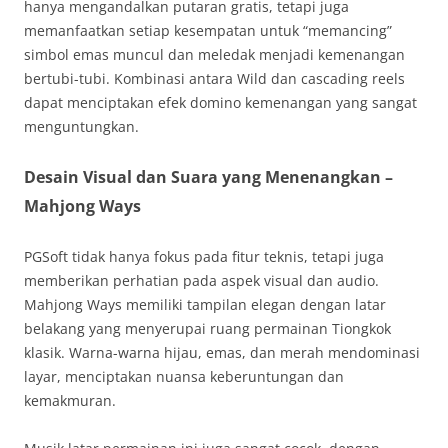
hanya mengandalkan putaran gratis, tetapi juga
memanfaatkan setiap kesempatan untuk “memancing”
simbol emas muncul dan meledak menjadi kemenangan
bertubi-tubi. Kombinasi antara Wild dan cascading reels
dapat menciptakan efek domino kemenangan yang sangat
menguntungkan.
Desain Visual dan Suara yang Menenangkan –
Mahjong Ways
PGSoft tidak hanya fokus pada fitur teknis, tetapi juga
memberikan perhatian pada aspek visual dan audio.
Mahjong Ways memiliki tampilan elegan dengan latar
belakang yang menyerupai ruang permainan Tiongkok
klasik. Warna-warna hijau, emas, dan merah mendominasi
layar, menciptakan nuansa keberuntungan dan
kemakmuran.