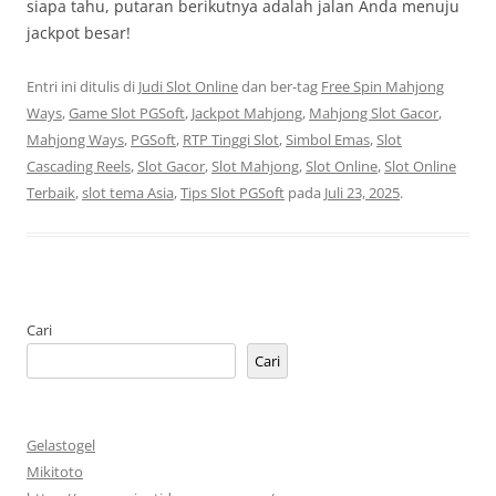
siapa tahu, putaran berikutnya adalah jalan Anda menuju
jackpot besar!
Entri ini ditulis di
Judi Slot Online
dan ber-tag
Free Spin Mahjong
Ways
,
Game Slot PGSoft
,
Jackpot Mahjong
,
Mahjong Slot Gacor
,
Mahjong Ways
,
PGSoft
,
RTP Tinggi Slot
,
Simbol Emas
,
Slot
Cascading Reels
,
Slot Gacor
,
Slot Mahjong
,
Slot Online
,
Slot Online
Terbaik
,
slot tema Asia
,
Tips Slot PGSoft
pada
Juli 23, 2025
.
Cari
Cari
Gelastogel
Mikitoto