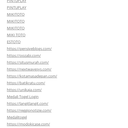
PINTUPLAY
PINTUPLAY
MIKITOTO
MIKITOTO
MIKITOTO
MIKI TOTO
ESTOTO
https://pensiveblogs.com/
https://oozabi.com/
https://situsmurah.com/
https://nextwavesys.com/
https://kotamasadepan.com/
https://batikratu.com/
https://unikaja.com/
Medali Togel Login
https://langitlangit.com/
https://reggionotizie.com/
Medalitogel
https://modokicase.com/