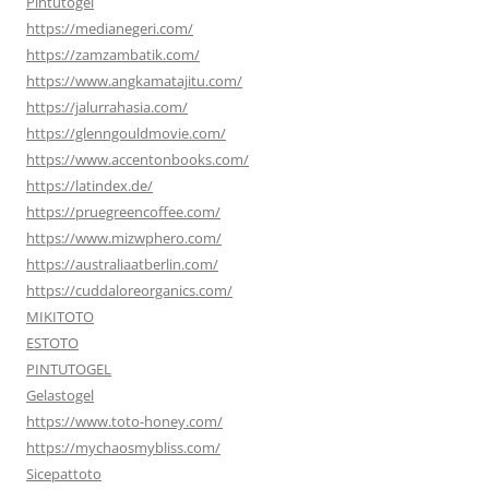
Pintutogel
https://medianegeri.com/
https://zamzambatik.com/
https://www.angkamatajitu.com/
https://jalurrahasia.com/
https://glenngouldmovie.com/
https://www.accentonbooks.com/
https://latindex.de/
https://pruegreencoffee.com/
https://www.mizwphero.com/
https://australiaatberlin.com/
https://cuddaloreorganics.com/
MIKITOTO
ESTOTO
PINTUTOGEL
Gelastogel
https://www.toto-honey.com/
https://mychaosmybliss.com/
Sicepattoto