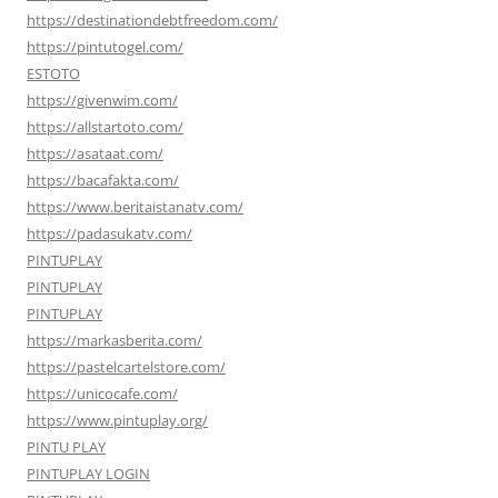
https://destinationdebtfreedom.com/
https://pintutogel.com/
ESTOTO
https://givenwim.com/
https://allstartoto.com/
https://asataat.com/
https://bacafakta.com/
https://www.beritaistanatv.com/
https://padasukatv.com/
PINTUPLAY
PINTUPLAY
PINTUPLAY
https://markasberita.com/
https://pastelcartelstore.com/
https://unicocafe.com/
https://www.pintuplay.org/
PINTU PLAY
PINTUPLAY LOGIN