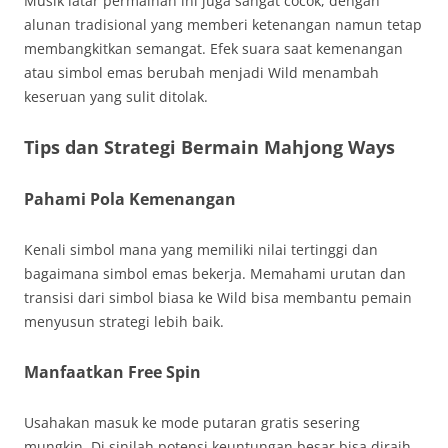
Musik latar permainan ini juga sangat cocok, dengan
alunan tradisional yang memberi ketenangan namun tetap
membangkitkan semangat. Efek suara saat kemenangan
atau simbol emas berubah menjadi Wild menambah
keseruan yang sulit ditolak.
Tips dan Strategi Bermain Mahjong Ways
Pahami Pola Kemenangan
Kenali simbol mana yang memiliki nilai tertinggi dan
bagaimana simbol emas bekerja. Memahami urutan dan
transisi dari simbol biasa ke Wild bisa membantu pemain
menyusun strategi lebih baik.
Manfaatkan Free Spin
Usahakan masuk ke mode putaran gratis sesering
mungkin. Di sinilah potensi keuntungan besar bisa diraih.