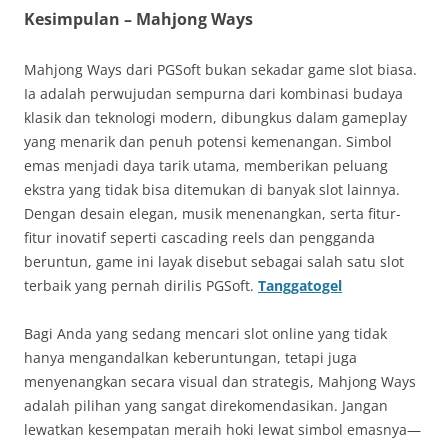
Kesimpulan – Mahjong Ways
Mahjong Ways dari PGSoft bukan sekadar game slot biasa.
Ia adalah perwujudan sempurna dari kombinasi budaya
klasik dan teknologi modern, dibungkus dalam gameplay
yang menarik dan penuh potensi kemenangan. Simbol
emas menjadi daya tarik utama, memberikan peluang
ekstra yang tidak bisa ditemukan di banyak slot lainnya.
Dengan desain elegan, musik menenangkan, serta fitur-
fitur inovatif seperti cascading reels dan pengganda
beruntun, game ini layak disebut sebagai salah satu slot
terbaik yang pernah dirilis PGSoft.
Tanggatogel
Bagi Anda yang sedang mencari slot online yang tidak
hanya mengandalkan keberuntungan, tetapi juga
menyenangkan secara visual dan strategis, Mahjong Ways
adalah pilihan yang sangat direkomendasikan. Jangan
lewatkan kesempatan meraih hoki lewat simbol emasnya—