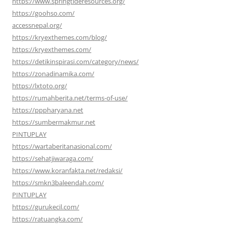
https://www.springtideresources.org/
https://goohso.com/
accessnepal.org/
https://kryexthemes.com/blog/
https://kryexthemes.com/
https://detikinspirasi.com/category/news/
https://zonadinamika.com/
https://lxtoto.org/
https://rumahberita.net/terms-of-use/
https://pppharyana.net
https://sumbermakmur.net
PINTUPLAY
https://wartaberitanasional.com/
https://sehatjiwaraga.com/
https://www.koranfakta.net/redaksi/
https://smkn3baleendah.com/
PINTUPLAY
https://gurukecil.com/
https://ratuangka.com/