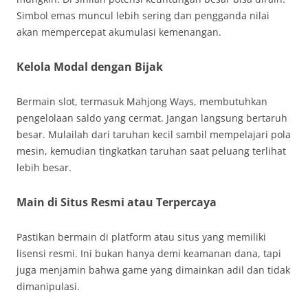
Simbol emas muncul lebih sering dan pengganda nilai
akan mempercepat akumulasi kemenangan.
Kelola Modal dengan Bijak
Bermain slot, termasuk Mahjong Ways, membutuhkan
pengelolaan saldo yang cermat. Jangan langsung bertaruh
besar. Mulailah dari taruhan kecil sambil mempelajari pola
mesin, kemudian tingkatkan taruhan saat peluang terlihat
lebih besar.
Main di Situs Resmi atau Terpercaya
Pastikan bermain di platform atau situs yang memiliki
lisensi resmi. Ini bukan hanya demi keamanan dana, tapi
juga menjamin bahwa game yang dimainkan adil dan tidak
dimanipulasi.