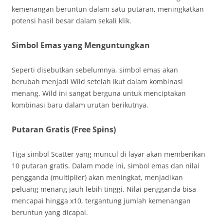
kemenangan beruntun dalam satu putaran, meningkatkan
potensi hasil besar dalam sekali klik.
Simbol Emas yang Menguntungkan
Seperti disebutkan sebelumnya, simbol emas akan
berubah menjadi Wild setelah ikut dalam kombinasi
menang. Wild ini sangat berguna untuk menciptakan
kombinasi baru dalam urutan berikutnya.
Putaran Gratis (Free Spins)
Tiga simbol Scatter yang muncul di layar akan memberikan
10 putaran gratis. Dalam mode ini, simbol emas dan nilai
pengganda (multiplier) akan meningkat, menjadikan
peluang menang jauh lebih tinggi. Nilai pengganda bisa
mencapai hingga x10, tergantung jumlah kemenangan
beruntun yang dicapai.