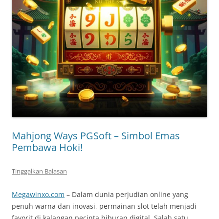
Mahjong Ways PGSoft – Simbol Emas
Pembawa Hoki!
Tinggalkan Balasan
Megawinxo.com
– Dalam dunia perjudian online yang
penuh warna dan inovasi, permainan slot telah menjadi
favorit di kalangan pecinta hiburan digital. Salah satu