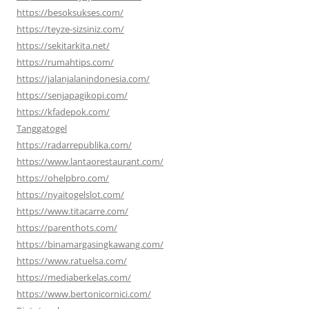
https://besoksukses.com/
https://teyze-sizsiniz.com/
https://sekitarkita.net/
https://rumahtips.com/
https://jalanjalanindonesia.com/
https://senjapagikopi.com/
https://kfadepok.com/
Tanggatogel
https://radarrepublika.com/
https://www.lantaorestaurant.com/
https://ohelpbro.com/
https://nyaitogelslot.com/
https://www.titacarre.com/
https://parenthots.com/
https://binamargasingkawang.com/
https://www.ratuelsa.com/
https://mediaberkelas.com/
https://www.bertonicornici.com/