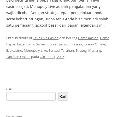
Bagi pecinta game papan klasik maupun pemain live
casino sejati, Monopoly Live adalah pengalaman yang
wajib dicoba. Dengan strategi tepat, pengelolaan modal,
serta keberuntungan, siapa tahu Anda bisa menjadi salah
satu pemenang jackpot besar dari papan legendaris ini.
Entri ini ditulis di
Situs Live Casino
dan ber-tag
Game Kasino
,
Game
Papan Legendaris
,
Game Populer
,
Jackpot Kasino
,
Kasino Online
,
live casino
,
Monopoly Live
,
Sensasi Taruhan
,
Strategi Menang
,
Taruhan Online
pada
Oktober 1, 2025
.
Cari
Cari
Gelastogel