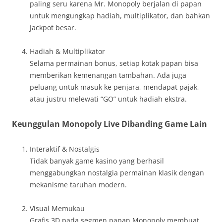
paling seru karena Mr. Monopoly berjalan di papan
untuk mengungkap hadiah, multiplikator, dan bahkan
Jackpot besar.
Hadiah & Multiplikator
Selama permainan bonus, setiap kotak papan bisa
memberikan kemenangan tambahan. Ada juga
peluang untuk masuk ke penjara, mendapat pajak,
atau justru melewati “GO” untuk hadiah ekstra.
Keunggulan Monopoly Live Dibanding Game Lain
Interaktif & Nostalgis
Tidak banyak game kasino yang berhasil
menggabungkan nostalgia permainan klasik dengan
mekanisme taruhan modern.
Visual Memukau
Grafis 3D pada segmen papan Monopoly membuat