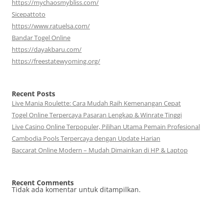
https://mychaosmybliss.com/
Sicepattoto
https://www.ratuelsa.com/
Bandar Togel Online
https://dayakbaru.com/
https://freestatewyoming.org/
Recent Posts
Live Mania Roulette: Cara Mudah Raih Kemenangan Cepat
Togel Online Terpercaya Pasaran Lengkap & Winrate Tinggi
Live Casino Online Terpopuler, Pilihan Utama Pemain Profesional
Cambodia Pools Terpercaya dengan Update Harian
Baccarat Online Modern – Mudah Dimainkan di HP & Laptop
Recent Comments
Tidak ada komentar untuk ditampilkan.