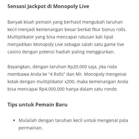
Sensasi Jackpot di Monopoly Live
Banyak kisah pemain yang berhasil mengubah taruhan
kecil menjadi kemenangan besar berkat fitur bonus rolls.
Multiplikator yang bisa mencapai ratusan kali lipat
menjadikan Monopoly Live sebagai salah satu game live
casino dengan potensi hadiah paling menggiurkan.
Bayangkan, dengan taruhan Rp20.000 saja, jika roda
membawa Anda ke “4 Rolls” dan Mr. Monopoly mengenai
kotak dengan multiplikator x200, maka kemenangan Anda
bisa mencapai Rp4.000.000 hanya dalam satu ronde.
Tips untuk Pemain Baru
Mulailah dengan taruhan kecil untuk mengenal pola
permainan.