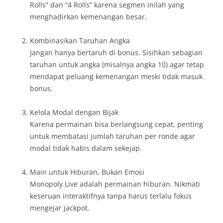
Rolls” dan “4 Rolls” karena segmen inilah yang
menghadirkan kemenangan besar.
Kombinasikan Taruhan Angka
Jangan hanya bertaruh di bonus. Sisihkan sebagian
taruhan untuk angka (misalnya angka 10) agar tetap
mendapat peluang kemenangan meski tidak masuk
bonus.
Kelola Modal dengan Bijak
Karena permainan bisa berlangsung cepat, penting
untuk membatasi jumlah taruhan per ronde agar
modal tidak habis dalam sekejap.
Main untuk Hiburan, Bukan Emosi
Monopoly Live adalah permainan hiburan. Nikmati
keseruan interaktifnya tanpa harus terlalu fokus
mengejar jackpot.