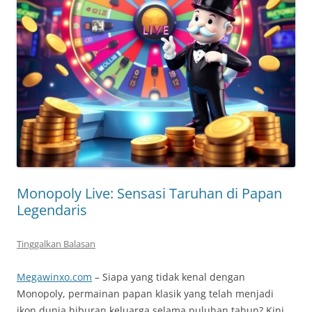
Monopoly Live: Sensasi Taruhan di Papan
Legendaris
Tinggalkan Balasan
Megawinxo.com
– Siapa yang tidak kenal dengan
Monopoly, permainan papan klasik yang telah menjadi
ikon dunia hiburan keluarga selama puluhan tahun? Kini,