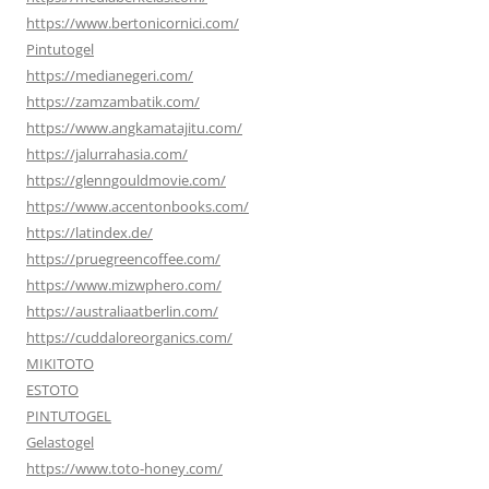
https://www.bertonicornici.com/
Pintutogel
https://medianegeri.com/
https://zamzambatik.com/
https://www.angkamatajitu.com/
https://jalurrahasia.com/
https://glenngouldmovie.com/
https://www.accentonbooks.com/
https://latindex.de/
https://pruegreencoffee.com/
https://www.mizwphero.com/
https://australiaatberlin.com/
https://cuddaloreorganics.com/
MIKITOTO
ESTOTO
PINTUTOGEL
Gelastogel
https://www.toto-honey.com/