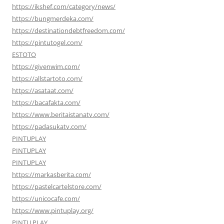
https://ikshef.com/category/news/
https://bungmerdeka.com/
https://destinationdebtfreedom.com/
https://pintutogel.com/
ESTOTO
https://givenwim.com/
https://allstartoto.com/
https://asataat.com/
https://bacafakta.com/
https://www.beritaistanatv.com/
https://padasukatv.com/
PINTUPLAY
PINTUPLAY
PINTUPLAY
https://markasberita.com/
https://pastelcartelstore.com/
https://unicocafe.com/
https://www.pintuplay.org/
PINTU PLAY