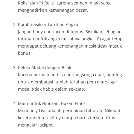
Rolls” dan “4 Rolls” karena segmen inilah yang
menghadirkan kemenangan besar.
Kombinasikan Taruhan Angka
Jangan hanya bertaruh di bonus. Sisihkan sebagian
taruhan untuk angka (misalnya angka 10) agar tetap
mendapat peluang kemenangan meski tidak masuk
bonus.
Kelola Modal dengan Bijak
Karena permainan bisa berlangsung cepat, penting
untuk membatasi jumlah taruhan per ronde agar
modal tidak habis dalam sekejap.
Main untuk Hiburan, Bukan Emosi
Monopoly Live adalah permainan hiburan. Nikmati
keseruan interaktifnya tanpa harus terlalu fokus
mengejar jackpot.