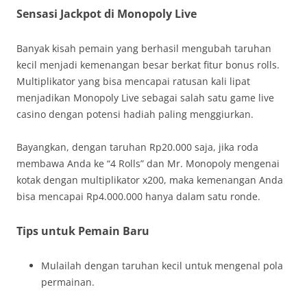
Sensasi Jackpot di Monopoly Live
Banyak kisah pemain yang berhasil mengubah taruhan
kecil menjadi kemenangan besar berkat fitur bonus rolls.
Multiplikator yang bisa mencapai ratusan kali lipat
menjadikan Monopoly Live sebagai salah satu game live
casino dengan potensi hadiah paling menggiurkan.
Bayangkan, dengan taruhan Rp20.000 saja, jika roda
membawa Anda ke “4 Rolls” dan Mr. Monopoly mengenai
kotak dengan multiplikator x200, maka kemenangan Anda
bisa mencapai Rp4.000.000 hanya dalam satu ronde.
Tips untuk Pemain Baru
Mulailah dengan taruhan kecil untuk mengenal pola
permainan.