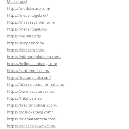
Medalitogel
https://modokicase.com/
https://medalitogel.net/
https://mirzaeegarden.com/
https://medalitogel.vip/
https://indialist.org/
https://jampasir.com/
https://kilaskata.com/
https://infopondokdadap.com/
https://hellopalembang.com/
https://santrimuda.com/
https://masanyerah.com/
https://alamedaparanormal.com/
https://www.bacaterus.net/
https://linkmozi.net/
https://kreditmobilbaru.com/
https://poskokalteng.com/
https://selamatsentosa.com/
https://redaksidakwah.com/