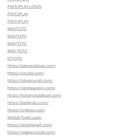
PINTUPLAY LOGIN
PINTUPLAY
PINTUPLAY
MIKITOTO
MIKITOTO
MIKITOTO
MIKI TOTO
ESTOTO
https://pensiveblogs.com/
https://oozabi.com/
https://situsmurah.com/
https://nextwavesys.com/
https://kotamasadepan.com/
https://batikratu.com/
https://unikaja.com/
Medali Togel Login
https://langitlangit.com/
https://reggionotizie.com/