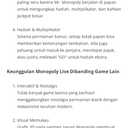
paling seru karena Mr. Monopoly berjalan di papan
untuk mengungkap hadiah, multiplikator, dan bahkan
Jackpot besar.
Hadiah & Multiplikator
Selama permainan bonus, setiap kotak papan bisa
memberikan kemenangan tambahan. Ada juga
peluang untuk masuk ke penjara, mendapat pajak,
atau justru melewati “GO” untuk hadiah ekstra.
Keunggulan Monopoly Live Dibanding Game Lain
Interaktif & Nostalgis
Tidak banyak game kasino yang berhasil
menggabungkan nostalgia permainan klasik dengan
mekanisme taruhan modern.
Visual Memukau
Grafis 3D pada segmen papan Monopoly membuat