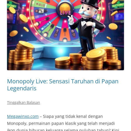
Monopoly Live: Sensasi Taruhan di Papan
Legendaris
Tinggalkan Balasan
Megawinxo.com
– Siapa yang tidak kenal dengan
Monopoly, permainan papan klasik yang telah menjadi
ikon dunia hiburan keluarga selama puluhan tahun? Kini,