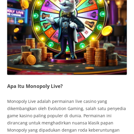
Apa Itu Monopoly Live?
Monopoly Live adalah permainan live casino yang
dikembangkan oleh Evolution Gaming, salah satu penyedia
game kasino paling populer di dunia. Permainan ini
dirancang untuk menghadirkan nuansa klasik papan
Monopoly yang dipadukan dengan roda keberuntungan