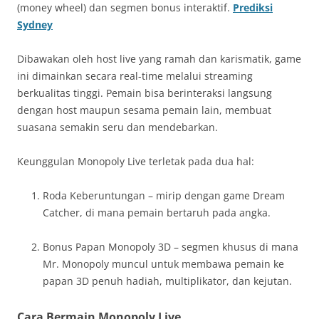
(money wheel) dan segmen bonus interaktif.
Prediksi
Sydney
Dibawakan oleh host live yang ramah dan karismatik, game
ini dimainkan secara real-time melalui streaming
berkualitas tinggi. Pemain bisa berinteraksi langsung
dengan host maupun sesama pemain lain, membuat
suasana semakin seru dan mendebarkan.
Keunggulan Monopoly Live terletak pada dua hal:
Roda Keberuntungan – mirip dengan game Dream
Catcher, di mana pemain bertaruh pada angka.
Bonus Papan Monopoly 3D – segmen khusus di mana
Mr. Monopoly muncul untuk membawa pemain ke
papan 3D penuh hadiah, multiplikator, dan kejutan.
Cara Bermain Monopoly Live