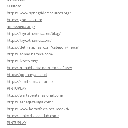
Mikitoto
https://www.springtideresources.org/
https://goohso.com/
accessnepal.org/
https://kryexthemes.com/blog/
https://kryexthemes.com/
https://detikinspirasi.com/category/news/
https://zonadinamika.com/
https://lxtoto.org/
https://rumahberita.net/terms-of-use/
https://pppharyana.net
https://sumbermakmur.net
PINTUPLAY
https://wartaberitanasional.com/
https://sehatjiwaraga.com/
https://www.koranfakta.net/redaksi/
https://smkn3baleendah.com/
PINTUPLAY