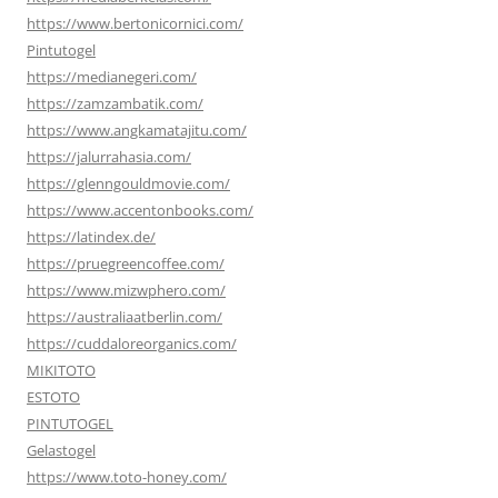
https://www.bertonicornici.com/
Pintutogel
https://medianegeri.com/
https://zamzambatik.com/
https://www.angkamatajitu.com/
https://jalurrahasia.com/
https://glenngouldmovie.com/
https://www.accentonbooks.com/
https://latindex.de/
https://pruegreencoffee.com/
https://www.mizwphero.com/
https://australiaatberlin.com/
https://cuddaloreorganics.com/
MIKITOTO
ESTOTO
PINTUTOGEL
Gelastogel
https://www.toto-honey.com/