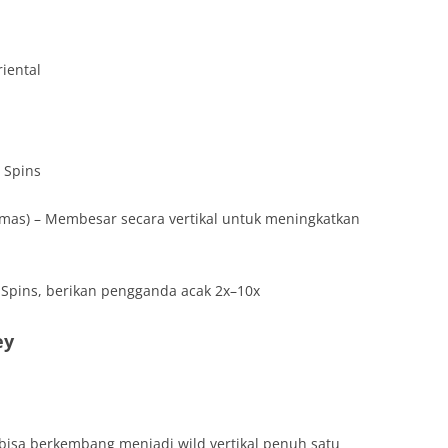
riental
 Spins
mas) – Membesar secara vertikal untuk meningkatkan
e Spins, berikan pengganda acak 2x–10x
ey
bisa berkembang menjadi wild vertikal penuh satu