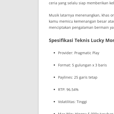
ceria yang selalu siap memberikan k
Musik latarnya menenangkan, khas or
kamu memicu kemenangan besar atau f
menciptakan pengalaman bermain y
Spesifikasi Teknis Lucky M
Provider: Pragmatic Play
Format: 5 gulungan x 3 baris
Paylines: 25 garis tetap
RTP: 96.54%
Volatilitas: Tinggi
Max Win: Hingga 5.000x taruhan