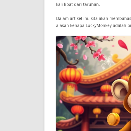
kali lipat dari taruhan.
Dalam artikel ini, kita akan membahas
alasan kenapa LuckyMonkey adalah pi