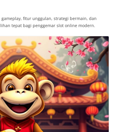
 gameplay, fitur unggulan, strategi bermain, dan
lihan tepat bagi penggemar slot online modern.