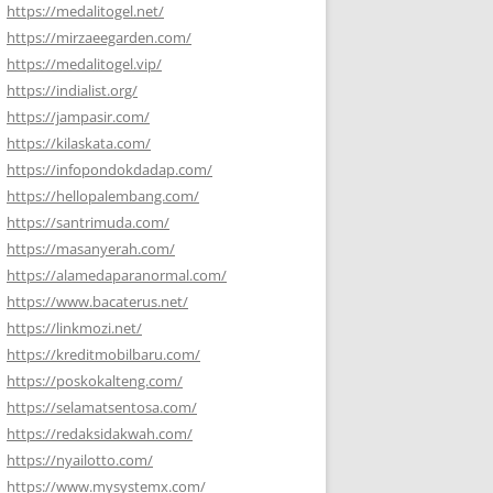
https://medalitogel.net/
https://mirzaeegarden.com/
https://medalitogel.vip/
https://indialist.org/
https://jampasir.com/
https://kilaskata.com/
https://infopondokdadap.com/
https://hellopalembang.com/
https://santrimuda.com/
https://masanyerah.com/
https://alamedaparanormal.com/
https://www.bacaterus.net/
https://linkmozi.net/
https://kreditmobilbaru.com/
https://poskokalteng.com/
https://selamatsentosa.com/
https://redaksidakwah.com/
https://nyailotto.com/
https://www.mysystemx.com/