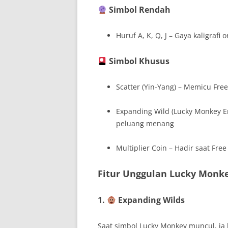
Simbol Rendah
Huruf A, K, Q, J – Gaya kaligrafi o
Simbol Khusus
Scatter (Yin-Yang) – Memicu Free
Expanding Wild (Lucky Monkey E
peluang menang
Multiplier Coin – Hadir saat Fre
Fitur Unggulan Lucky Monk
1.
Expanding Wilds
Saat simbol Lucky Monkey muncul, ia 