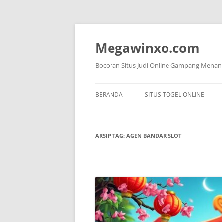
Langsung
ke
isi
Megawinxo.com
Bocoran Situs Judi Online Gampang Menan
BERANDA
SITUS TOGEL ONLINE
ARSIP TAG:
AGEN BANDAR SLOT