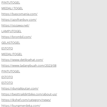
PINTUTOGEL
MEDALI TOGEL
https://bascomania.com/
https://azofranbuy.com/
https://sozawa.net/
LAMPUTOGEL
https://brombil.com/
GELASTOGEL
ESTOTO
MEDALITOGEL
https://www.detiksehat.com/
https://www.ladangbuah.com/2023/08
PINTUTOGEL
ESTOTO
ESTOTO
https://dunialiputan.com/
https://besttraildirtbike.com/about-us/
https://ikshef.com/category/news/
https://bungmerdeka.com/