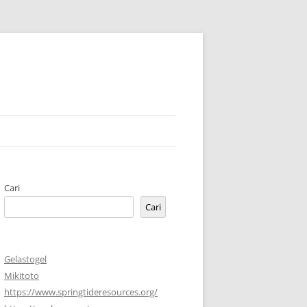
Cari
Cari
Gelastogel
Mikitoto
https://www.springtideresources.org/