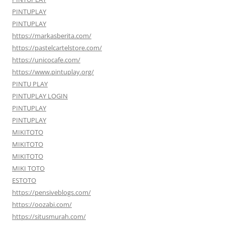
PINTUPLAY
PINTUPLAY
https://markasberita.com/
https://pastelcartelstore.com/
https://unicocafe.com/
https://www.pintuplay.org/
PINTU PLAY
PINTUPLAY LOGIN
PINTUPLAY
PINTUPLAY
MIKITOTO
MIKITOTO
MIKITOTO
MIKI TOTO
ESTOTO
https://pensiveblogs.com/
https://oozabi.com/
https://situsmurah.com/