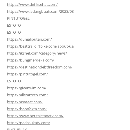
https://www.detiksehat.com/
https://www.ladangbuah.com/2023/08
PINTUTOGEL
ESTOTO
ESTOTO
https://dunialiputan.com/
https://besttraildirtbike.com/about-us/
https://ikshef.com/category/news/
https://bungmerdeka.com/
https://destinationdebtfreedom.com/
https://pintutogel.com/
ESTOTO
https://givenwim.com/
https://allstartoto.com/
https://asataat.com/
https://bacafakta.com/
https://www.beritaistanatv.com/
https://padasukatv.com/
PINTUPLAY