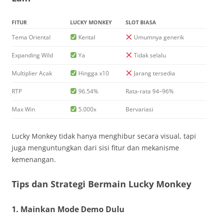
FITUR
LUCKY MONKEY
SLOT BIASA
Tema Oriental
Kental
Umumnya generik
Expanding Wild
Ya
Tidak selalu
Multiplier Acak
Hingga x10
Jarang tersedia
RTP
96.54%
Rata-rata 94–96%
Max Win
5.000x
Bervariasi
Lucky Monkey tidak hanya menghibur secara visual, tapi
juga menguntungkan dari sisi fitur dan mekanisme
kemenangan.
Tips dan Strategi Bermain Lucky Monkey
1. Mainkan Mode Demo Dulu