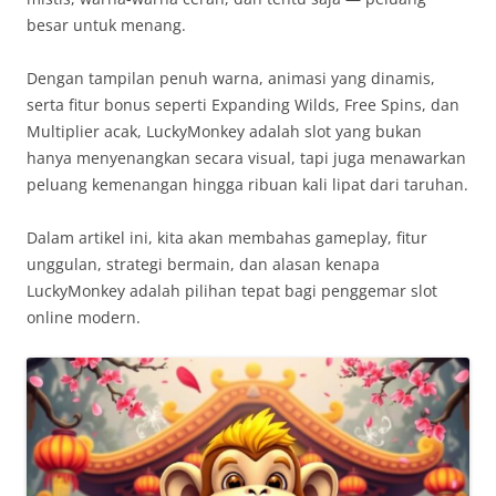
besar untuk menang.
Dengan tampilan penuh warna, animasi yang dinamis,
serta fitur bonus seperti Expanding Wilds, Free Spins, dan
Multiplier acak, LuckyMonkey adalah slot yang bukan
hanya menyenangkan secara visual, tapi juga menawarkan
peluang kemenangan hingga ribuan kali lipat dari taruhan.
Dalam artikel ini, kita akan membahas gameplay, fitur
unggulan, strategi bermain, dan alasan kenapa
LuckyMonkey adalah pilihan tepat bagi penggemar slot
online modern.