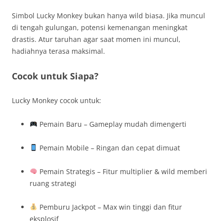
Simbol Lucky Monkey bukan hanya wild biasa. Jika muncul
di tengah gulungan, potensi kemenangan meningkat
drastis. Atur taruhan agar saat momen ini muncul,
hadiahnya terasa maksimal.
Cocok untuk Siapa?
Lucky Monkey cocok untuk:
Pemain Baru – Gameplay mudah dimengerti
Pemain Mobile – Ringan dan cepat dimuat
Pemain Strategis – Fitur multiplier & wild memberi
ruang strategi
Pemburu Jackpot – Max win tinggi dan fitur
eksplosif