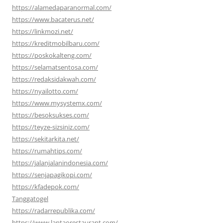
https://alamedaparanormal.com/
https://www.bacaterus.net/
https://linkmozi.net/
https://kreditmobilbaru.com/
https://poskokalteng.com/
https://selamatsentosa.com/
https://redaksidakwah.com/
https://nyailotto.com/
https://www.mysystemx.com/
https://besoksukses.com/
https://teyze-sizsiniz.com/
https://sekitarkita.net/
https://rumahtips.com/
https://jalanjalanindonesia.com/
https://senjapagikopi.com/
https://kfadepok.com/
Tanggatogel
https://radarrepublika.com/
https://www.lantaorestaurant.com/