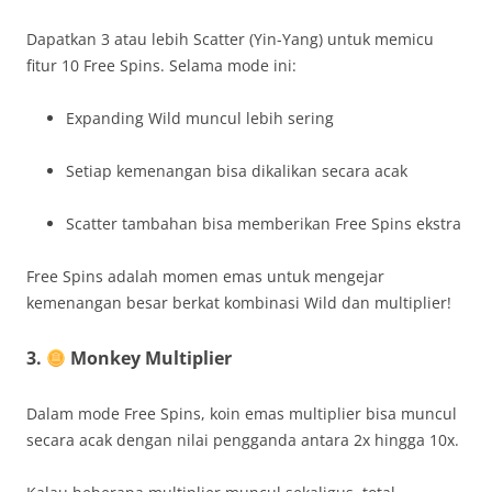
Dapatkan 3 atau lebih Scatter (Yin-Yang) untuk memicu
fitur 10 Free Spins. Selama mode ini:
Expanding Wild muncul lebih sering
Setiap kemenangan bisa dikalikan secara acak
Scatter tambahan bisa memberikan Free Spins ekstra
Free Spins adalah momen emas untuk mengejar
kemenangan besar berkat kombinasi Wild dan multiplier!
3.
Monkey Multiplier
Dalam mode Free Spins, koin emas multiplier bisa muncul
secara acak dengan nilai pengganda antara 2x hingga 10x.