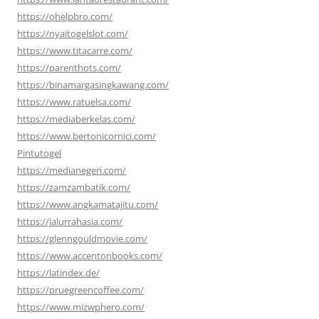
https://ohelpbro.com/
https://nyaitogelslot.com/
https://www.titacarre.com/
https://parenthots.com/
https://binamargasingkawang.com/
https://www.ratuelsa.com/
https://mediaberkelas.com/
https://www.bertonicornici.com/
Pintutogel
https://medianegeri.com/
https://zamzambatik.com/
https://www.angkamatajitu.com/
https://jalurrahasia.com/
https://glenngouldmovie.com/
https://www.accentonbooks.com/
https://latindex.de/
https://pruegreencoffee.com/
https://www.mizwphero.com/