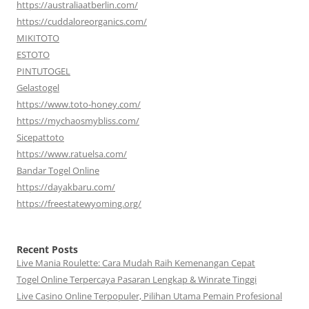
https://australiaatberlin.com/
https://cuddaloreorganics.com/
MIKITOTO
ESTOTO
PINTUTOGEL
Gelastogel
https://www.toto-honey.com/
https://mychaosmybliss.com/
Sicepattoto
https://www.ratuelsa.com/
Bandar Togel Online
https://dayakbaru.com/
https://freestatewyoming.org/
Recent Posts
Live Mania Roulette: Cara Mudah Raih Kemenangan Cepat
Togel Online Terpercaya Pasaran Lengkap & Winrate Tinggi
Live Casino Online Terpopuler, Pilihan Utama Pemain Profesional