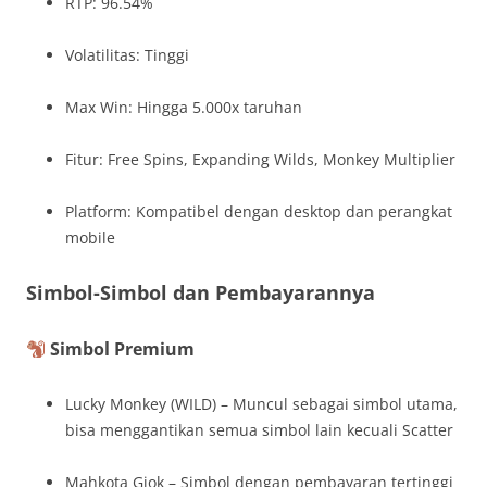
RTP: 96.54%
Volatilitas: Tinggi
Max Win: Hingga 5.000x taruhan
Fitur: Free Spins, Expanding Wilds, Monkey Multiplier
Platform: Kompatibel dengan desktop dan perangkat
mobile
Simbol-Simbol dan Pembayarannya
Simbol Premium
Lucky Monkey (WILD) – Muncul sebagai simbol utama,
bisa menggantikan semua simbol lain kecuali Scatter
Mahkota Giok – Simbol dengan pembayaran tertinggi