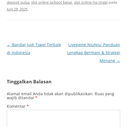
deposit pulsa
,
slot online jackpot besar
,
slot online rtp tinggi
pada
Juni 28, 2025
.
Navigasi
←
Bandar Judi Togel Terbaik
Livegame NiuNiu: Panduan
Tulisan
di Indonesia
Lengkap Bermain & Strategi
Menang
→
Tinggalkan Balasan
Alamat email Anda tidak akan dipublikasikan.
Ruas yang
wajib ditandai
*
Komentar
*