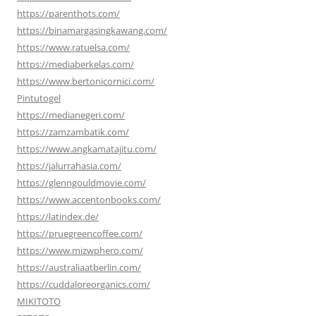
https://parenthots.com/
https://binamargasingkawang.com/
https://www.ratuelsa.com/
https://mediaberkelas.com/
https://www.bertonicornici.com/
Pintutogel
https://medianegeri.com/
https://zamzambatik.com/
https://www.angkamatajitu.com/
https://jalurrahasia.com/
https://glenngouldmovie.com/
https://www.accentonbooks.com/
https://latindex.de/
https://pruegreencoffee.com/
https://www.mizwphero.com/
https://australiaatberlin.com/
https://cuddaloreorganics.com/
MIKITOTO