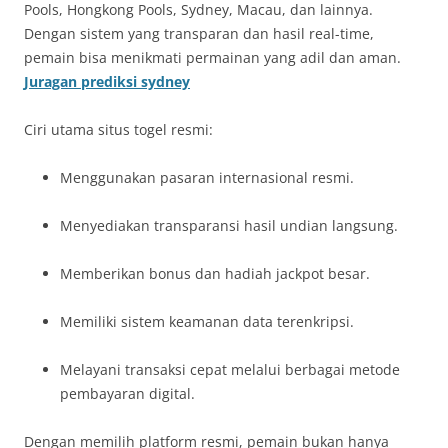
Pools, Hongkong Pools, Sydney, Macau, dan lainnya.
Dengan sistem yang transparan dan hasil real-time,
pemain bisa menikmati permainan yang adil dan aman.
Juragan prediksi sydney
Ciri utama situs togel resmi:
Menggunakan pasaran internasional resmi.
Menyediakan transparansi hasil undian langsung.
Memberikan bonus dan hadiah jackpot besar.
Memiliki sistem keamanan data terenkripsi.
Melayani transaksi cepat melalui berbagai metode
pembayaran digital.
Dengan memilih platform resmi, pemain bukan hanya