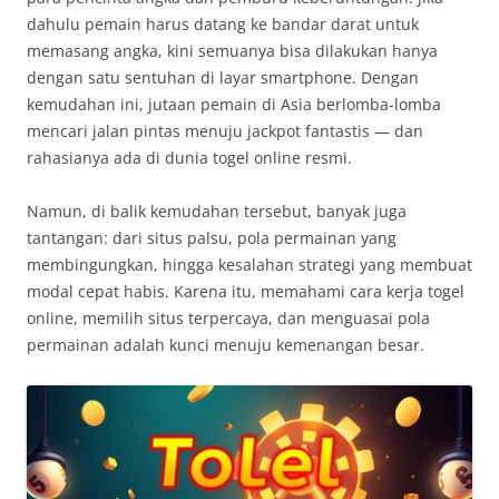
dahulu pemain harus datang ke bandar darat untuk
memasang angka, kini semuanya bisa dilakukan hanya
dengan satu sentuhan di layar smartphone. Dengan
kemudahan ini, jutaan pemain di Asia berlomba-lomba
mencari jalan pintas menuju jackpot fantastis — dan
rahasianya ada di dunia togel online resmi.
Namun, di balik kemudahan tersebut, banyak juga
tantangan: dari situs palsu, pola permainan yang
membingungkan, hingga kesalahan strategi yang membuat
modal cepat habis. Karena itu, memahami cara kerja togel
online, memilih situs terpercaya, dan menguasai pola
permainan adalah kunci menuju kemenangan besar.