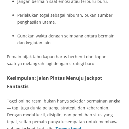
Jangan bermain saat emosi atau terburu-buru.
Perlakukan togel sebagai hiburan, bukan sumber
penghasilan utama.
Gunakan waktu dengan seimbang antara bermain
dan kegiatan lain.
Pemain bijak tahu kapan harus berhenti dan kapan
saatnya melangkah lagi dengan strategi baru.
Kesimpulan: Jalan Pintas Menuju Jackpot
Fantastis
Togel online resmi bukan hanya sekadar permainan angka
— tapi juga dunia peluang, strategi, dan keberanian.
Dengan modal kecil, disiplin, dan pemilihan situs yang
tepat, setiap pemain punya kesempatan untuk membawa
pulang jackpot fantastis.
Tangga togel