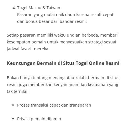
Togel Macau & Taiwan
Pasaran yang mulai naik daun karena result cepat
dan bonus besar dari bandar resmi.
Setiap pasaran memiliki waktu undian berbeda, memberi
kesempatan pemain untuk menyesuaikan strategi sesuai
jadwal favorit mereka.
Keuntungan Bermain di Situs Togel Online Resmi
Bukan hanya tentang menang atau kalah, bermain di situs
resmi juga memberikan kenyamanan dan keamanan yang
tak ternilai:
Proses transaksi cepat dan transparan
Privasi pemain dijamin