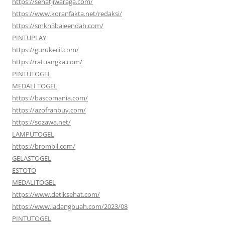
https://sehatjiwaraga.com/
https://www.koranfakta.net/redaksi/
https://smkn3baleendah.com/
PINTUPLAY
https://gurukecil.com/
https://ratuangka.com/
PINTUTOGEL
MEDALI TOGEL
https://bascomania.com/
https://azofranbuy.com/
https://sozawa.net/
LAMPUTOGEL
https://brombil.com/
GELASTOGEL
ESTOTO
MEDALITOGEL
https://www.detiksehat.com/
https://www.ladangbuah.com/2023/08
PINTUTOGEL