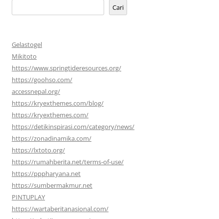
Cari
Gelastogel
Mikitoto
https://www.springtideresources.org/
https://goohso.com/
accessnepal.org/
https://kryexthemes.com/blog/
https://kryexthemes.com/
https://detikinspirasi.com/category/news/
https://zonadinamika.com/
https://lxtoto.org/
https://rumahberita.net/terms-of-use/
https://pppharyana.net
https://sumbermakmur.net
PINTUPLAY
https://wartaberitanasional.com/