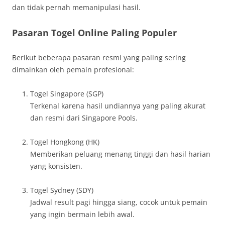
dan tidak pernah memanipulasi hasil.
Pasaran Togel Online Paling Populer
Berikut beberapa pasaran resmi yang paling sering
dimainkan oleh pemain profesional:
Togel Singapore (SGP)
Terkenal karena hasil undiannya yang paling akurat
dan resmi dari Singapore Pools.
Togel Hongkong (HK)
Memberikan peluang menang tinggi dan hasil harian
yang konsisten.
Togel Sydney (SDY)
Jadwal result pagi hingga siang, cocok untuk pemain
yang ingin bermain lebih awal.