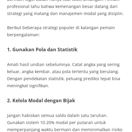
profesional tahu bahwa kemenangan besar datang dari
strategi yang matang dan manajemen modal yang disiplin.
Berikut beberapa strategi populer di kalangan pemain
berpengalaman:
1. Gunakan Pola dan Statistik
Amati hasil undian sebelumnya. Catat angka yang sering
keluar, angka kembar, atau pola tertentu yang berulang.
Dengan pendekatan statistik, peluang prediksi tepat bisa
meningkat signifikan.
2. Kelola Modal dengan Bijak
Jangan habiskan semua saldo dalam satu taruhan.
Gunakan sistem 10-20% modal per putaran untuk
memperpanjang waktu bermain dan meminimalkan risiko