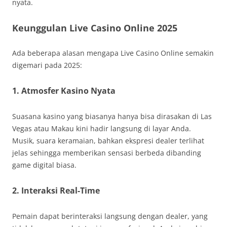
nyata.
Keunggulan Live Casino Online 2025
Ada beberapa alasan mengapa Live Casino Online semakin
digemari pada 2025:
1. Atmosfer Kasino Nyata
Suasana kasino yang biasanya hanya bisa dirasakan di Las
Vegas atau Makau kini hadir langsung di layar Anda.
Musik, suara keramaian, bahkan ekspresi dealer terlihat
jelas sehingga memberikan sensasi berbeda dibanding
game digital biasa.
2. Interaksi Real-Time
Pemain dapat berinteraksi langsung dengan dealer, yang