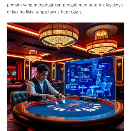
pemain yang menginginkan pengalaman autentik layaknya
di kasino fisik, tanpa harus bepergian.