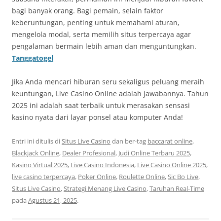
bagi banyak orang. Bagi pemain, selain faktor
keberuntungan, penting untuk memahami aturan,
mengelola modal, serta memilih situs terpercaya agar
pengalaman bermain lebih aman dan menguntungkan.
Tanggatogel
Jika Anda mencari hiburan seru sekaligus peluang meraih
keuntungan, Live Casino Online adalah jawabannya. Tahun
2025 ini adalah saat terbaik untuk merasakan sensasi
kasino nyata dari layar ponsel atau komputer Anda!
Entri ini ditulis di
Situs Live Casino
dan ber-tag
baccarat online
,
Blackjack Online
,
Dealer Profesional
,
Judi Online Terbaru 2025
,
Kasino Virtual 2025
,
Live Casino Indonesia
,
Live Casino Online 2025
,
live casino terpercaya
,
Poker Online
,
Roulette Online
,
Sic Bo Live
,
Situs Live Casino
,
Strategi Menang Live Casino
,
Taruhan Real-Time
pada
Agustus 21, 2025
.