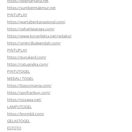
https://pppharyana.net
https://sumbermakmur.net
PINTUPLAY
https://wartaberitanasional.com/
https://sehatjiwaraga.com/
https://www.koranfakta.net/redaksi/
https://smkn3baleendah.com/
PINTUPLAY
https://gurukecil.com/
https://ratuangka.com/
PINTUTOGEL
MEDALI TOGEL
https://bascomania.com/
https://azofranbuy.com/
https://sozawa.net/
LAMPUTOGEL
https://brombil.com/
GELASTOGEL
ESTOTO