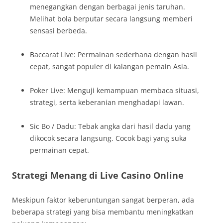
menegangkan dengan berbagai jenis taruhan.
Melihat bola berputar secara langsung memberi
sensasi berbeda.
Baccarat Live: Permainan sederhana dengan hasil
cepat, sangat populer di kalangan pemain Asia.
Poker Live: Menguji kemampuan membaca situasi,
strategi, serta keberanian menghadapi lawan.
Sic Bo / Dadu: Tebak angka dari hasil dadu yang
dikocok secara langsung. Cocok bagi yang suka
permainan cepat.
Strategi Menang di Live Casino Online
Meskipun faktor keberuntungan sangat berperan, ada
beberapa strategi yang bisa membantu meningkatkan