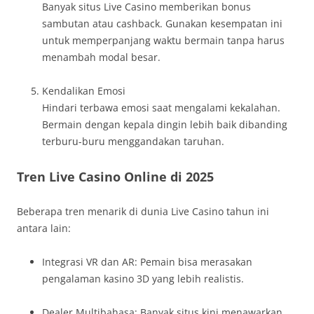
Banyak situs Live Casino memberikan bonus
sambutan atau cashback. Gunakan kesempatan ini
untuk memperpanjang waktu bermain tanpa harus
menambah modal besar.
Kendalikan Emosi
Hindari terbawa emosi saat mengalami kekalahan.
Bermain dengan kepala dingin lebih baik dibanding
terburu-buru menggandakan taruhan.
Tren Live Casino Online di 2025
Beberapa tren menarik di dunia Live Casino tahun ini
antara lain:
Integrasi VR dan AR: Pemain bisa merasakan
pengalaman kasino 3D yang lebih realistis.
Dealer Multibahasa: Banyak situs kini menawarkan