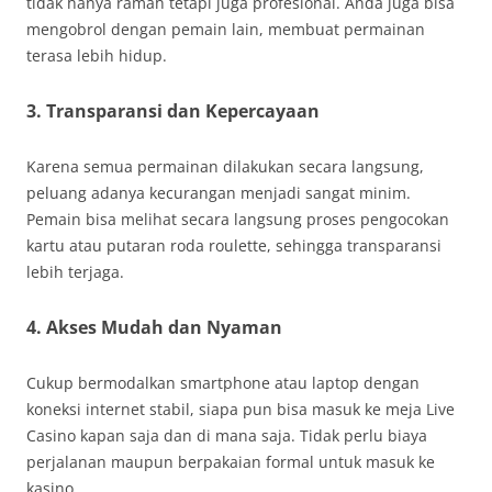
tidak hanya ramah tetapi juga profesional. Anda juga bisa
mengobrol dengan pemain lain, membuat permainan
terasa lebih hidup.
3. Transparansi dan Kepercayaan
Karena semua permainan dilakukan secara langsung,
peluang adanya kecurangan menjadi sangat minim.
Pemain bisa melihat secara langsung proses pengocokan
kartu atau putaran roda roulette, sehingga transparansi
lebih terjaga.
4. Akses Mudah dan Nyaman
Cukup bermodalkan smartphone atau laptop dengan
koneksi internet stabil, siapa pun bisa masuk ke meja Live
Casino kapan saja dan di mana saja. Tidak perlu biaya
perjalanan maupun berpakaian formal untuk masuk ke
kasino.