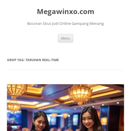
Langsung
ke
Megawinxo.com
isi
Bocoran Situs Judi Online Gampang Menang
Menu
ARSIP TAG:
TARUHAN REAL-TIME