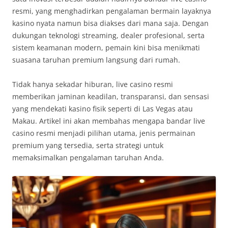
resmi, yang menghadirkan pengalaman bermain layaknya
kasino nyata namun bisa diakses dari mana saja. Dengan
dukungan teknologi streaming, dealer profesional, serta
sistem keamanan modern, pemain kini bisa menikmati
suasana taruhan premium langsung dari rumah.
Tidak hanya sekadar hiburan, live casino resmi
memberikan jaminan keadilan, transparansi, dan sensasi
yang mendekati kasino fisik seperti di Las Vegas atau
Makau. Artikel ini akan membahas mengapa bandar live
casino resmi menjadi pilihan utama, jenis permainan
premium yang tersedia, serta strategi untuk
memaksimalkan pengalaman taruhan Anda.