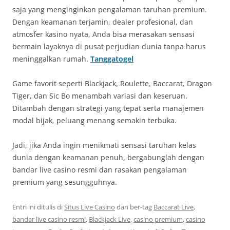
saja yang menginginkan pengalaman taruhan premium.
Dengan keamanan terjamin, dealer profesional, dan
atmosfer kasino nyata, Anda bisa merasakan sensasi
bermain layaknya di pusat perjudian dunia tanpa harus
meninggalkan rumah.
Tanggatogel
Game favorit seperti Blackjack, Roulette, Baccarat, Dragon
Tiger, dan Sic Bo menambah variasi dan keseruan.
Ditambah dengan strategi yang tepat serta manajemen
modal bijak, peluang menang semakin terbuka.
Jadi, jika Anda ingin menikmati sensasi taruhan kelas
dunia dengan keamanan penuh, bergabunglah dengan
bandar live casino resmi dan rasakan pengalaman
premium yang sesungguhnya.
Entri ini ditulis di
Situs Live Casino
dan ber-tag
Baccarat Live
,
bandar live casino resmi
,
Blackjack Live
,
casino premium
,
casino