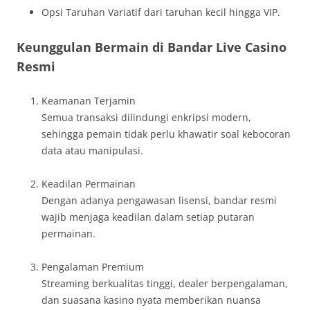
Opsi Taruhan Variatif dari taruhan kecil hingga VIP.
Keunggulan Bermain di Bandar Live Casino
Resmi
Keamanan Terjamin
Semua transaksi dilindungi enkripsi modern,
sehingga pemain tidak perlu khawatir soal kebocoran
data atau manipulasi.
Keadilan Permainan
Dengan adanya pengawasan lisensi, bandar resmi
wajib menjaga keadilan dalam setiap putaran
permainan.
Pengalaman Premium
Streaming berkualitas tinggi, dealer berpengalaman,
dan suasana kasino nyata memberikan nuansa