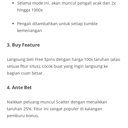
Selama mode ini, akan muncul pengali acak dari 2x
hingga 1000x
Pengali ditambahkan untuk setiap tumble
kemenangan
3. Buy Feature
Langsung beli Free Spins dengan harga 100x taruhan (atau
sesuai fitur situs), cocok buat yang ingin langsung ke
bagian cuan besar.
4. Ante Bet
Naikkan peluang muncul Scatter dengan menaikkan
taruhan 25%. Fitur ini sangat populer di kalangan
pemburu bonus.