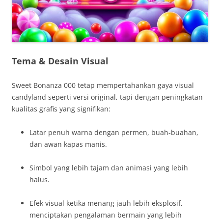
Tema & Desain Visual
Sweet Bonanza 000 tetap mempertahankan gaya visual
candyland seperti versi original, tapi dengan peningkatan
kualitas grafis yang signifikan:
Latar penuh warna dengan permen, buah-buahan,
dan awan kapas manis.
Simbol yang lebih tajam dan animasi yang lebih
halus.
Efek visual ketika menang jauh lebih eksplosif,
menciptakan pengalaman bermain yang lebih