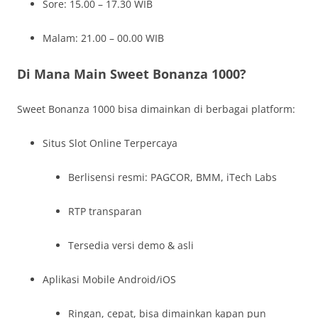
Sore: 15.00 – 17.30 WIB
Malam: 21.00 – 00.00 WIB
Di Mana Main Sweet Bonanza 1000?
Sweet Bonanza 1000 bisa dimainkan di berbagai platform:
Situs Slot Online Terpercaya
Berlisensi resmi: PAGCOR, BMM, iTech Labs
RTP transparan
Tersedia versi demo & asli
Aplikasi Mobile Android/iOS
Ringan, cepat, bisa dimainkan kapan pun