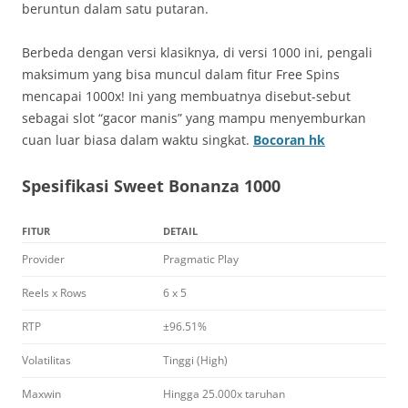
beruntun dalam satu putaran.
Berbeda dengan versi klasiknya, di versi 1000 ini, pengali
maksimum yang bisa muncul dalam fitur Free Spins
mencapai 1000x! Ini yang membuatnya disebut-sebut
sebagai slot “gacor manis” yang mampu menyemburkan
cuan luar biasa dalam waktu singkat.
Bocoran hk
Spesifikasi Sweet Bonanza 1000
FITUR
DETAIL
Provider
Pragmatic Play
Reels x Rows
6 x 5
RTP
±96.51%
Volatilitas
Tinggi (High)
Maxwin
Hingga 25.000x taruhan