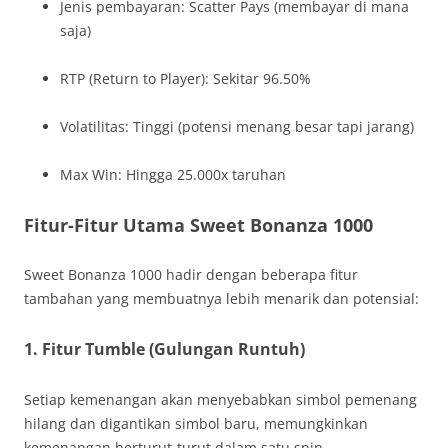
Jenis pembayaran: Scatter Pays (membayar di mana
saja)
RTP (Return to Player): Sekitar 96.50%
Volatilitas: Tinggi (potensi menang besar tapi jarang)
Max Win: Hingga 25.000x taruhan
Fitur-Fitur Utama Sweet Bonanza 1000
Sweet Bonanza 1000 hadir dengan beberapa fitur
tambahan yang membuatnya lebih menarik dan potensial:
1. Fitur Tumble (Gulungan Runtuh)
Setiap kemenangan akan menyebabkan simbol pemenang
hilang dan digantikan simbol baru, memungkinkan
kemenangan berturut-turut dalam satu spin.