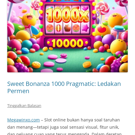
Sweet Bonanza 1000 Pragmatic: Ledakan
Permen
Tinggalkan Balasan
Megawinxo.com
– Slot online bukan hanya soal taruhan
dan menang—tetapi juga soal sensasi visual, fitur unik,
dan peluang cuan yang terus menggoda. Dalam deretan