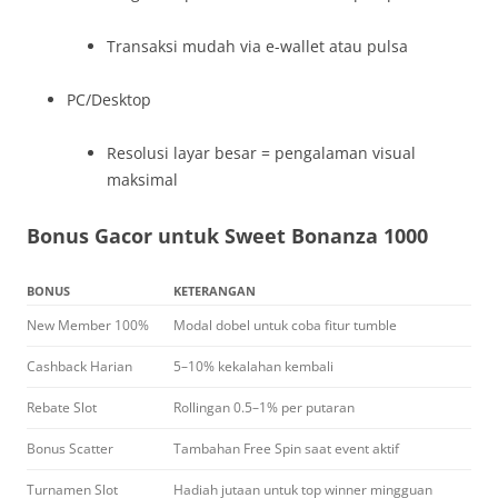
Transaksi mudah via e-wallet atau pulsa
PC/Desktop
Resolusi layar besar = pengalaman visual
maksimal
Bonus Gacor untuk Sweet Bonanza 1000
BONUS
KETERANGAN
New Member 100%
Modal dobel untuk coba fitur tumble
Cashback Harian
5–10% kekalahan kembali
Rebate Slot
Rollingan 0.5–1% per putaran
Bonus Scatter
Tambahan Free Spin saat event aktif
Turnamen Slot
Hadiah jutaan untuk top winner mingguan