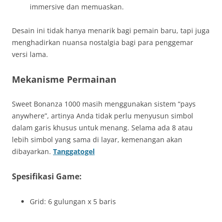
immersive dan memuaskan.
Desain ini tidak hanya menarik bagi pemain baru, tapi juga
menghadirkan nuansa nostalgia bagi para penggemar
versi lama.
Mekanisme Permainan
Sweet Bonanza 1000 masih menggunakan sistem “pays
anywhere”, artinya Anda tidak perlu menyusun simbol
dalam garis khusus untuk menang. Selama ada 8 atau
lebih simbol yang sama di layar, kemenangan akan
dibayarkan.
Tanggatogel
Spesifikasi Game:
Grid: 6 gulungan x 5 baris