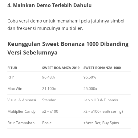
4. Mainkan Demo Terlebih Dahulu
Coba versi demo untuk memahami pola jatuhnya simbol
dan frekuensi munculnya multiplier.
Keunggulan Sweet Bonanza 1000 Dibanding
Versi Sebelumnya
FITUR
SWEET BONANZA 2019
SWEET BONANZA 1000
RTP
96.48%
96.50%
Max Win
21.100x
25.000x
Visual & Animasi
Standar
Lebih HD & Dinamis
Multiplier Candy
x2 – x100
x2 – x100 (lebih sering)
Fitur Tambahan
Basic
+Ante Bet, Buy Spins