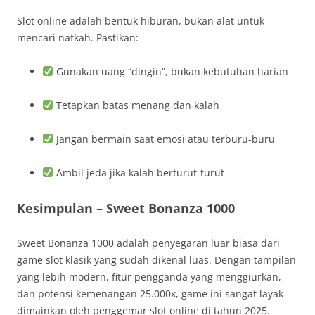
Slot online adalah bentuk hiburan, bukan alat untuk
mencari nafkah. Pastikan:
Gunakan uang “dingin”, bukan kebutuhan harian
Tetapkan batas menang dan kalah
Jangan bermain saat emosi atau terburu-buru
Ambil jeda jika kalah berturut-turut
Kesimpulan – Sweet Bonanza 1000
Sweet Bonanza 1000 adalah penyegaran luar biasa dari
game slot klasik yang sudah dikenal luas. Dengan tampilan
yang lebih modern, fitur pengganda yang menggiurkan,
dan potensi kemenangan 25.000x, game ini sangat layak
dimainkan oleh penggemar slot online di tahun 2025.