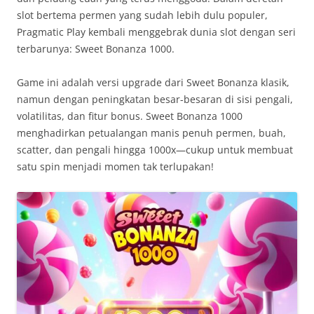
slot bertema permen yang sudah lebih dulu populer,
Pragmatic Play kembali menggebrak dunia slot dengan seri
terbarunya: Sweet Bonanza 1000.
Game ini adalah versi upgrade dari Sweet Bonanza klasik,
namun dengan peningkatan besar-besaran di sisi pengali,
volatilitas, dan fitur bonus. Sweet Bonanza 1000
menghadirkan petualangan manis penuh permen, buah,
scatter, dan pengali hingga 1000x—cukup untuk membuat
satu spin menjadi momen tak terlupakan!