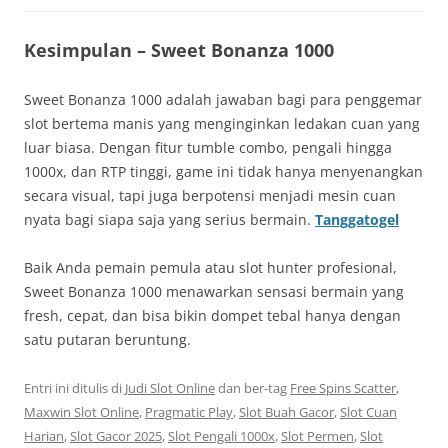
Kesimpulan – Sweet Bonanza 1000
Sweet Bonanza 1000 adalah jawaban bagi para penggemar
slot bertema manis yang menginginkan ledakan cuan yang
luar biasa. Dengan fitur tumble combo, pengali hingga
1000x, dan RTP tinggi, game ini tidak hanya menyenangkan
secara visual, tapi juga berpotensi menjadi mesin cuan
nyata bagi siapa saja yang serius bermain.
Tanggatogel
Baik Anda pemain pemula atau slot hunter profesional,
Sweet Bonanza 1000 menawarkan sensasi bermain yang
fresh, cepat, dan bisa bikin dompet tebal hanya dengan
satu putaran beruntung.
Entri ini ditulis di
Judi Slot Online
dan ber-tag
Free Spins Scatter
,
Maxwin Slot Online
,
Pragmatic Play
,
Slot Buah Gacor
,
Slot Cuan
Harian
,
Slot Gacor 2025
,
Slot Pengali 1000x
,
Slot Permen
,
Slot