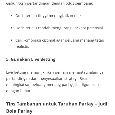
Gabungkan pertandingan dengan odds seimbang:
Odds terlalu tinggi meningkatkan risiko
Odds terlalu rendah mengurangi jackpot potensial
Cari kombinasi optimal agar peluang menang tetap
realistis
5. Gunakan Live Betting
Live betting memungkinkan pemain memantau jalannya
pertandingan dan menyesuaikan strategi. Bisa
meningkatkan peluang menang parlay jika digunakan
dengan benar.
Tips Tambahan untuk Taruhan Parlay – Judi
Bola Parlay