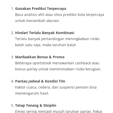
Gunakan Prediksi Terpercaya
Baca analisis ahli atau situs prediksi bola terpercaya
untuk menambah akurasi.
Hindari Terlalu Banyak Kombinasi
Terlalu banyak pertandingan meningkatkan risiko
kalah satu saja, maka taruhan batal.
Manfaatkan Bonus & Promo
Beberapa sportsbook menawarkan cashback atau
bonus parlay untuk meminimalkan risiko kerugian.
Pantau Jadwal & Kondisi Tim
Faktor cuaca, cedera, dan suspensi pemain bisa
memengaruhi hasil.
Tetap Tenang & Disiplin
Emosi sering menjadi musuh taruhan parlay. Fokus