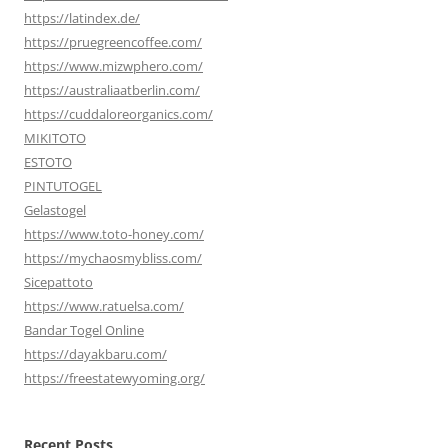
https://latindex.de/
https://pruegreencoffee.com/
https://www.mizwphero.com/
https://australiaatberlin.com/
https://cuddaloreorganics.com/
MIKITOTO
ESTOTO
PINTUTOGEL
Gelastogel
https://www.toto-honey.com/
https://mychaosmybliss.com/
Sicepattoto
https://www.ratuelsa.com/
Bandar Togel Online
https://dayakbaru.com/
https://freestatewyoming.org/
Recent Posts