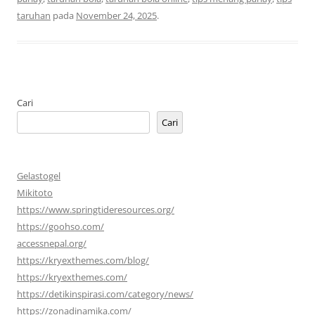
taruhan
pada
November 24, 2025
.
Cari
Cari
Gelastogel
Mikitoto
https://www.springtideresources.org/
https://goohso.com/
accessnepal.org/
https://kryexthemes.com/blog/
https://kryexthemes.com/
https://detikinspirasi.com/category/news/
https://zonadinamika.com/