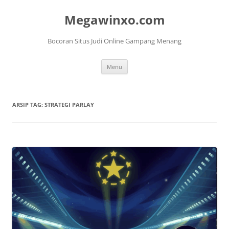
Langsung
ke
Megawinxo.com
isi
Bocoran Situs Judi Online Gampang Menang
Menu
ARSIP TAG:
STRATEGI PARLAY