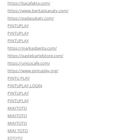
https://bacafakta.com/
https://www.beritaistanatv.com/
https://padasukatv.com/
PINTUPLAY
PINTUPLAY
PINTUPLAY
https://markasberita.com/
https://pastelcartelstore.com/
https://unicocafe.com/
https://www.pintuplay.org/
PINTU PLAY
PINTUPLAY LOGIN
PINTUPLAY
PINTUPLAY
MIKITOTO
MIKITOTO
MIKITOTO
MIKI TOTO
ESTOTO