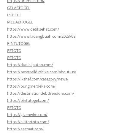
https://brombil.com/
GELASTOGEL
ESTOTO
MEDALITOGEL
https://www.detiksehat.com/
https://www.ladangbuah.com/2023/08
PINTUTOGEL
ESTOTO
ESTOTO
https://dunialiputan.com/
https://besttraildirtbike.com/about-us/
https://ikshef.com/category/news/
https://bungmerdeka.com/
https://destinationdebtfreedom.com/
https://pintutogel.com/
ESTOTO
https://givenwim.com/
https://allstartoto.com/
https://asataat.com/