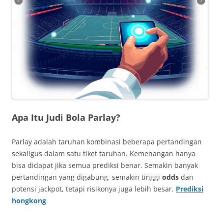
Apa Itu Judi Bola Parlay?
Parlay adalah taruhan kombinasi beberapa pertandingan
sekaligus dalam satu tiket taruhan. Kemenangan hanya
bisa didapat jika semua prediksi benar. Semakin banyak
pertandingan yang digabung, semakin tinggi
odds
dan
potensi jackpot, tetapi risikonya juga lebih besar.
Prediksi
hongkong