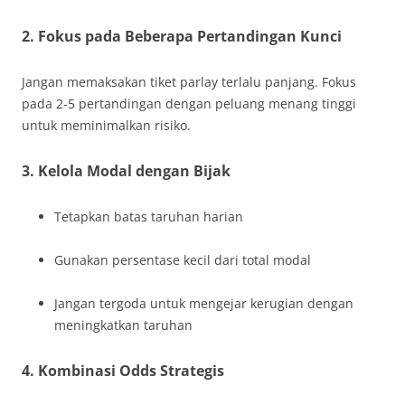
2. Fokus pada Beberapa Pertandingan Kunci
Jangan memaksakan tiket parlay terlalu panjang. Fokus
pada 2-5 pertandingan dengan peluang menang tinggi
untuk meminimalkan risiko.
3. Kelola Modal dengan Bijak
Tetapkan batas taruhan harian
Gunakan persentase kecil dari total modal
Jangan tergoda untuk mengejar kerugian dengan
meningkatkan taruhan
4. Kombinasi Odds Strategis