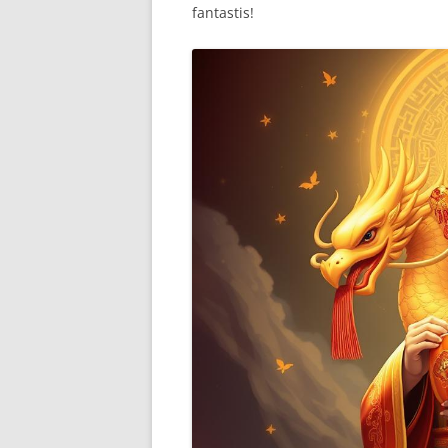
fantastis!