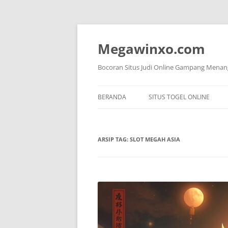
Langsung
ke
isi
Megawinxo.com
Bocoran Situs Judi Online Gampang Menan
BERANDA
SITUS TOGEL ONLINE
ARSIP TAG:
SLOT MEGAH ASIA