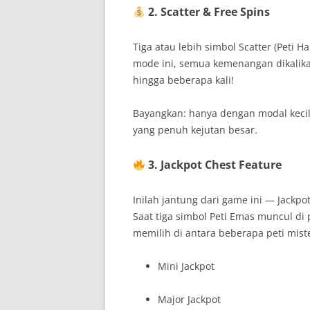
2. Scatter & Free Spins
Tiga atau lebih simbol Scatter (Peti
mode ini, semua kemenangan dikalikan
hingga beberapa kali!
Bayangkan: hanya dengan modal kecil
yang penuh kejutan besar.
3. Jackpot Chest Feature
Inilah jantung dari game ini — Jackpo
Saat tiga simbol Peti Emas muncul di p
memilih di antara beberapa peti mist
Mini Jackpot
Major Jackpot