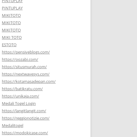
PINTUPLAY
PINTUPLAY
MIKITOTO
MIKITOTO
MIKITOTO
MIKI TOTO
ESTOTO
https://pensiveblogs.com/
https://oozabi.com/
https://situsmurah.com/
https://nextwavesys.com/
https://kotamasadepan.com/
https://batikratu.com/
https://unikaja.com/
Medali Togel Login
https://langitlangit.com/
https://reggionotizie.com/
Medalitogel
https://modokicase.com/