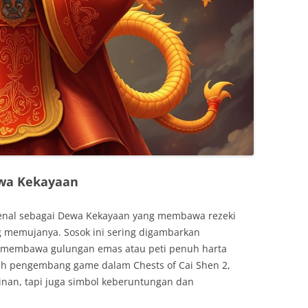
ewa Kekayaan
kenal sebagai Dewa Kekayaan yang membawa rezeki
 memujanya. Sosok ini sering digambarkan
membawa gulungan emas atau peti penuh harta
 oleh pengembang game dalam Chests of Cai Shen 2,
nan, tapi juga simbol keberuntungan dan