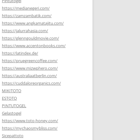
Pintutogel
https://medianegeri.com/
https://zamzambatik.com/
https://www.angkamatajitu.com/
https://jalurrahasia.com/
https://glenngouldmovie.com/
https://www.accentonbooks.com/
https://latindex.de/
https://pruegreencoffee.com/
https://www.mizwphero.com/
https://australiaatberlin.com/
https://cuddaloreorganics.com/
MIKITOTO
ESTOTO
PINTUTOGEL
Gelastogel
https://www.toto-honey.com/
https://mychaosmybliss.com/
Sicepattoto