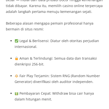
tidak dibayar. Karena itu, memilih casino online terpercaya
adalah langkah pertama menuju kemenangan sejati.
Beberapa alasan mengapa pemain profesional hanya
bermain di situs resmi:
Legal & Berlisensi: Diatur oleh otoritas perjudian
internasional.
Aman & Terlindungi: Semua data dan transaksi
dienkripsi 256-bit.
Fair Play Terjamin: Sistem RNG (Random Number
Generator) diverifikasi oleh auditor independen.
Pembayaran Cepat: Withdraw bisa cair hanya
dalam hitungan menit.