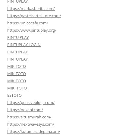
PINTUPLAY
https://markasberita.com/
https://pastelcartelstore.com/
https://unicocafe.com/
https://www.pintuplay.org/
PINTU PLAY
PINTUPLAY LOGIN
PINTUPLAY
PINTUPLAY
MIKITOTO
MIKITOTO
MIKITOTO
MIKI TOTO
ESTOTO
https://pensiveblogs.com/
https://oozabi.com/
https://situsmurah.com/
https://nextwavesys.com/
https://kotamasadepan.com/