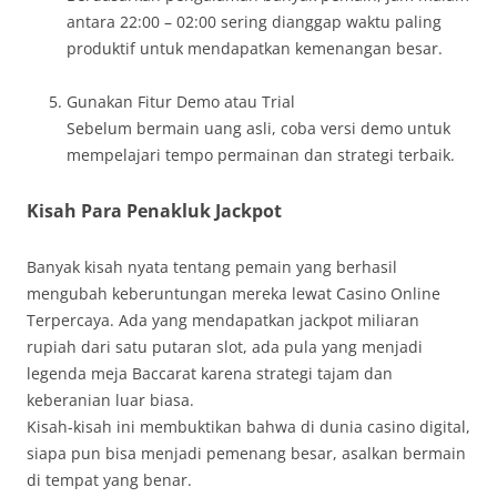
antara 22:00 – 02:00 sering dianggap waktu paling
produktif untuk mendapatkan kemenangan besar.
Gunakan Fitur Demo atau Trial
Sebelum bermain uang asli, coba versi demo untuk
mempelajari tempo permainan dan strategi terbaik.
Kisah Para Penakluk Jackpot
Banyak kisah nyata tentang pemain yang berhasil
mengubah keberuntungan mereka lewat Casino Online
Terpercaya. Ada yang mendapatkan jackpot miliaran
rupiah dari satu putaran slot, ada pula yang menjadi
legenda meja Baccarat karena strategi tajam dan
keberanian luar biasa.
Kisah-kisah ini membuktikan bahwa di dunia casino digital,
siapa pun bisa menjadi pemenang besar, asalkan bermain
di tempat yang benar.