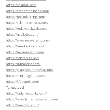
https://linkmozi.net/
https://kreditmobilbaru.com/
https://poskokalteng.com/
https://selamatsentosa.com/
https://redaksidakwah.com/
https://nyailotto.com/
https://www.mysystemx.com/
https://besoksukses.com/
https://teyze-sizsiniz.com/
https://sekitarkita.net/
https://rumahtips.com/
https://jalanjalanindonesia.com/
https://senjapagikopi.com/
https://kfadepok.com/
Tanggatogel
https://radarrepublika.com/
https://www.lantaorestaurant.com/
https://ohelpbro.com/