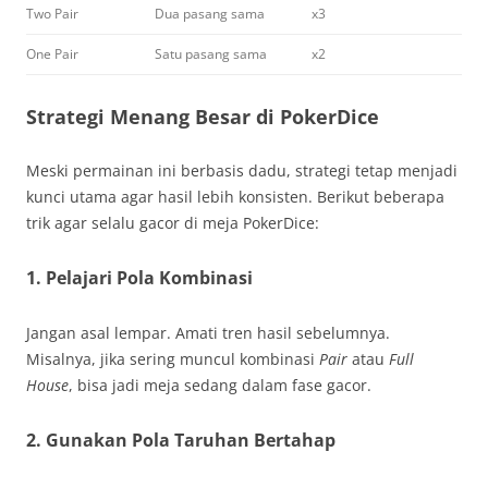
Two Pair
Dua pasang sama
x3
One Pair
Satu pasang sama
x2
Strategi Menang Besar di PokerDice
Meski permainan ini berbasis dadu, strategi tetap menjadi
kunci utama agar hasil lebih konsisten. Berikut beberapa
trik agar selalu gacor di meja PokerDice:
1. Pelajari Pola Kombinasi
Jangan asal lempar. Amati tren hasil sebelumnya.
Misalnya, jika sering muncul kombinasi
Pair
atau
Full
House
, bisa jadi meja sedang dalam fase gacor.
2. Gunakan Pola Taruhan Bertahap