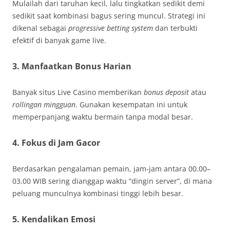
Mulailah dari taruhan kecil, lalu tingkatkan sedikit demi
sedikit saat kombinasi bagus sering muncul. Strategi ini
dikenal sebagai
progressive betting system
dan terbukti
efektif di banyak game live.
3. Manfaatkan Bonus Harian
Banyak situs Live Casino memberikan
bonus deposit
atau
rollingan mingguan
. Gunakan kesempatan ini untuk
memperpanjang waktu bermain tanpa modal besar.
4. Fokus di Jam Gacor
Berdasarkan pengalaman pemain, jam-jam antara 00.00–
03.00 WIB sering dianggap waktu “dingin server”, di mana
peluang munculnya kombinasi tinggi lebih besar.
5. Kendalikan Emosi