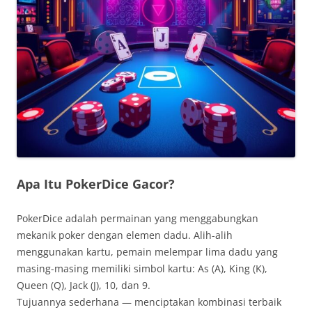
Apa Itu PokerDice Gacor?
PokerDice adalah permainan yang menggabungkan
mekanik poker dengan elemen dadu. Alih-alih
menggunakan kartu, pemain melempar lima dadu yang
masing-masing memiliki simbol kartu: As (A), King (K),
Queen (Q), Jack (J), 10, dan 9.
Tujuannya sederhana — menciptakan kombinasi terbaik