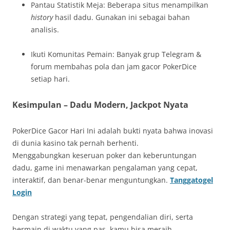
Pantau Statistik Meja: Beberapa situs menampilkan
history
hasil dadu. Gunakan ini sebagai bahan
analisis.
Ikuti Komunitas Pemain: Banyak grup Telegram &
forum membahas pola dan jam gacor PokerDice
setiap hari.
Kesimpulan – Dadu Modern, Jackpot Nyata
PokerDice Gacor Hari Ini adalah bukti nyata bahwa inovasi
di dunia kasino tak pernah berhenti.
Menggabungkan keseruan poker dan keberuntungan
dadu, game ini menawarkan pengalaman yang cepat,
interaktif, dan benar-benar menguntungkan.
Tanggatogel
Login
Dengan strategi yang tepat, pengendalian diri, serta
bermain di waktu yang pas, kamu bisa meraih