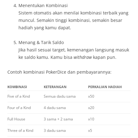
Menentukan Kombinasi
Sistem otomatis akan menilai kombinasi terbaik yang
muncul. Semakin tinggi kombinasi, semakin besar
hadiah yang kamu dapat.
Menang & Tarik Saldo
Jika hasil sesuai target, kemenangan langsung masuk
ke saldo kamu. Kamu bisa
withdraw
kapan pun.
Contoh kombinasi PokerDice dan pembayarannya:
KOMBINASI
KETERANGAN
PERKALIAN HADIAH
Five of a Kind
Semua dadu sama
x50
Four of a Kind
4 dadu sama
x20
Full House
3 sama + 2 sama
x10
Three of a Kind
3 dadu sama
x5