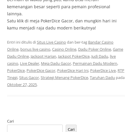
kemenangan besar seperti para pemain profesional
lainnya.
Satu klik di meja PokerDice Gacor, dan mungkin hari ini
kamu menjadi raja dadu modern berikutnya!
Entri ini ditulis di
Situs Live Casino
dan ber-tag
Bandar Casino
Online
,
bonus live casino
,
Casino Online
,
Dadu Poker Online
,
Game
Dadu Online
,
Jackpot Harian
,
Jackpot PokerDice
,
Judi Dadu
,
live
casino
,
Live Dealer
,
Meja Dadu Gacor
,
Permainan Dadu Modern
,
PokerDice
,
PokerDice Gacor
,
PokerDice Hari Ini
,
PokerDice Live
,
RTP
Tinggi
,
Situs Gacor
,
Strategi Menang PokerDice
,
Taruhan Dadu
pada
Oktober 27, 2025
.
Cari
Cari