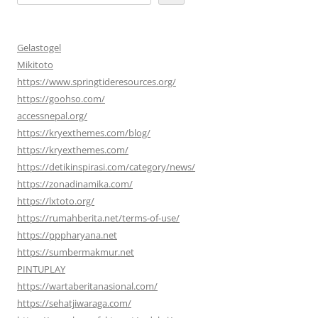
Gelastogel
Mikitoto
https://www.springtideresources.org/
https://goohso.com/
accessnepal.org/
https://kryexthemes.com/blog/
https://kryexthemes.com/
https://detikinspirasi.com/category/news/
https://zonadinamika.com/
https://lxtoto.org/
https://rumahberita.net/terms-of-use/
https://pppharyana.net
https://sumbermakmur.net
PINTUPLAY
https://wartaberitanasional.com/
https://sehatjiwaraga.com/