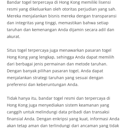
Bandar togel terpercaya di Hong Kong memiliki lisensi
resmi yang dikeluarkan oleh otoritas perjudian yang sah.
Mereka menjalankan bisnis mereka dengan transparansi
dan integritas yang tinggi, memastikan bahwa setiap
taruhan dan kemenangan Anda dijamin secara adil dan
akurat.
Situs togel terpercaya juga menawarkan pasaran togel
Hong Kong yang lengkap, sehingga Anda dapat memilih
dari berbagai jenis permainan dan metode taruhan.
Dengan banyak pilihan pasaran togel, Anda dapat
menjalankan strategi taruhan yang sesuai dengan
preferensi dan keberuntungan Anda.
Tidak hanya itu, bandar togel resmi dan terpercaya di
Hong Kong juga menyediakan sistem keamanan yang
canggih untuk melindungi data pribadi dan transaksi
finansial Anda. Dengan enkripsi yang kuat, informasi Anda
akan tetap aman dan terlindungi dari ancaman yang tidak