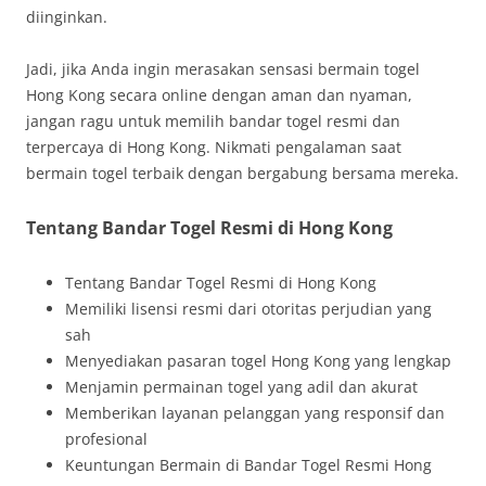
diinginkan.
Jadi, jika Anda ingin merasakan sensasi bermain togel
Hong Kong secara online dengan aman dan nyaman,
jangan ragu untuk memilih bandar togel resmi dan
terpercaya di Hong Kong. Nikmati pengalaman saat
bermain togel terbaik dengan bergabung bersama mereka.
Tentang Bandar Togel Resmi di Hong Kong
Tentang Bandar Togel Resmi di Hong Kong
Memiliki lisensi resmi dari otoritas perjudian yang
sah
Menyediakan pasaran togel Hong Kong yang lengkap
Menjamin permainan togel yang adil dan akurat
Memberikan layanan pelanggan yang responsif dan
profesional
Keuntungan Bermain di Bandar Togel Resmi Hong