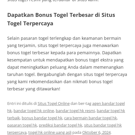
Dapatkan Bonus Togel Terbesar di Situs
Togel Terpercaya
Selain pasaran togel terlengkap dan keamanan bermain
yang terjamin, situs togel terpercaya juga menawarkan
bonus togel terbesar kepada para pemainnya. Dapatkan
kesempatan untuk mendapatkan bonus togel ekstra yang
dapat meningkatkan peluang Anda dalam memenangkan
taruhan togel. Bergabunglah dengan situs togel terpercaya
yang kami rekomendasikan dan nikmati bonus togel
terbesar yang ditawarkan!
Entri ini ditulis di
Situs Togel Online
dan ber-tag
agen bandar togel
hk
,
bandar togel hk online
,
bandar togel hk resmi
,
bandar togel hk
terbaik
,
bonus bandar togel hk
,
cara bermain bandar togel hk
,
pasaran togel hk
,
prediksi bandar togel hk
,
situs bandar togel hk
terpercaya
,
togel hk online uang asli
pada
Oktober 6, 2024
.