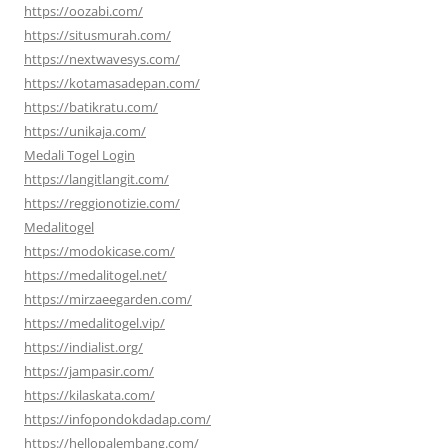
https://oozabi.com/
https://situsmurah.com/
https://nextwavesys.com/
https://kotamasadepan.com/
https://batikratu.com/
https://unikaja.com/
Medali Togel Login
https://langitlangit.com/
https://reggionotizie.com/
Medalitogel
https://modokicase.com/
https://medalitogel.net/
https://mirzaeegarden.com/
https://medalitogel.vip/
https://indialist.org/
https://jampasir.com/
https://kilaskata.com/
https://infopondokdadap.com/
https://hellopalembang.com/