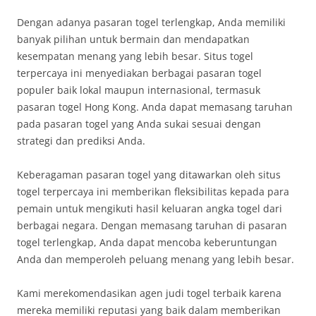
Dengan adanya pasaran togel terlengkap, Anda memiliki
banyak pilihan untuk bermain dan mendapatkan
kesempatan menang yang lebih besar. Situs togel
terpercaya ini menyediakan berbagai pasaran togel
populer baik lokal maupun internasional, termasuk
pasaran togel Hong Kong. Anda dapat memasang taruhan
pada pasaran togel yang Anda sukai sesuai dengan
strategi dan prediksi Anda.
Keberagaman pasaran togel yang ditawarkan oleh situs
togel terpercaya ini memberikan fleksibilitas kepada para
pemain untuk mengikuti hasil keluaran angka togel dari
berbagai negara. Dengan memasang taruhan di pasaran
togel terlengkap, Anda dapat mencoba keberuntungan
Anda dan memperoleh peluang menang yang lebih besar.
Kami merekomendasikan agen judi togel terbaik karena
mereka memiliki reputasi yang baik dalam memberikan