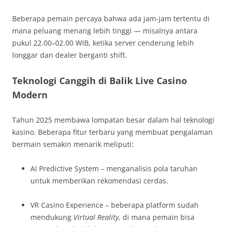
Beberapa pemain percaya bahwa ada jam-jam tertentu di
mana peluang menang lebih tinggi — misalnya antara
pukul 22.00–02.00 WIB, ketika server cenderung lebih
longgar dan dealer berganti shift.
Teknologi Canggih di Balik Live Casino
Modern
Tahun 2025 membawa lompatan besar dalam hal teknologi
kasino. Beberapa fitur terbaru yang membuat pengalaman
bermain semakin menarik meliputi:
AI Predictive System – menganalisis pola taruhan
untuk memberikan rekomendasi cerdas.
VR Casino Experience – beberapa platform sudah
mendukung
Virtual Reality
, di mana pemain bisa