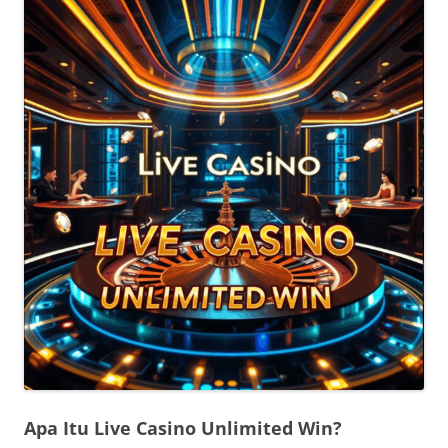
Apa Itu Live Casino Unlimited Win?