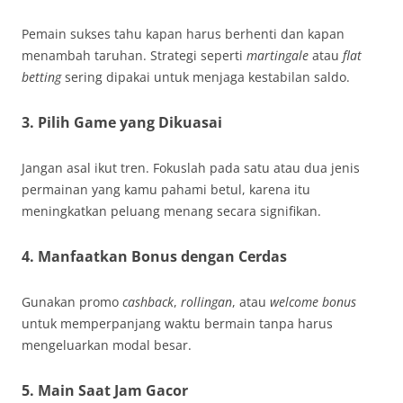
Pemain sukses tahu kapan harus berhenti dan kapan
menambah taruhan. Strategi seperti
martingale
atau
flat
betting
sering dipakai untuk menjaga kestabilan saldo.
3. Pilih Game yang Dikuasai
Jangan asal ikut tren. Fokuslah pada satu atau dua jenis
permainan yang kamu pahami betul, karena itu
meningkatkan peluang menang secara signifikan.
4. Manfaatkan Bonus dengan Cerdas
Gunakan promo
cashback
,
rollingan
, atau
welcome bonus
untuk memperpanjang waktu bermain tanpa harus
mengeluarkan modal besar.
5. Main Saat Jam Gacor