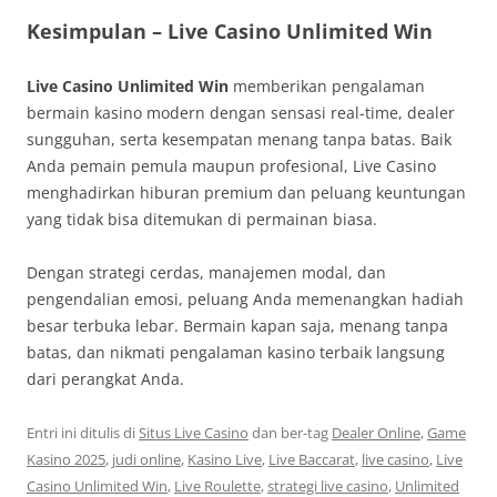
Kesimpulan – Live Casino Unlimited Win
Live Casino Unlimited Win
memberikan pengalaman
bermain kasino modern dengan sensasi real-time, dealer
sungguhan, serta kesempatan menang tanpa batas. Baik
Anda pemain pemula maupun profesional, Live Casino
menghadirkan hiburan premium dan peluang keuntungan
yang tidak bisa ditemukan di permainan biasa.
Dengan strategi cerdas, manajemen modal, dan
pengendalian emosi, peluang Anda memenangkan hadiah
besar terbuka lebar. Bermain kapan saja, menang tanpa
batas, dan nikmati pengalaman kasino terbaik langsung
dari perangkat Anda.
Entri ini ditulis di
Situs Live Casino
dan ber-tag
Dealer Online
,
Game
Kasino 2025
,
judi online
,
Kasino Live
,
Live Baccarat
,
live casino
,
Live
Casino Unlimited Win
,
Live Roulette
,
strategi live casino
,
Unlimited