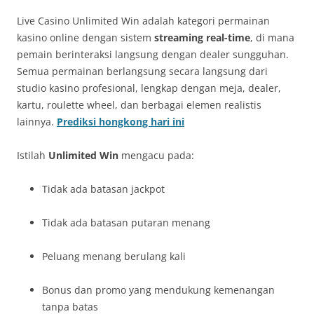
Live Casino Unlimited Win adalah kategori permainan
kasino online dengan sistem
streaming real-time
, di mana
pemain berinteraksi langsung dengan dealer sungguhan.
Semua permainan berlangsung secara langsung dari
studio kasino profesional, lengkap dengan meja, dealer,
kartu, roulette wheel, dan berbagai elemen realistis
lainnya.
Prediksi hongkong hari ini
Istilah
Unlimited Win
mengacu pada:
Tidak ada batasan jackpot
Tidak ada batasan putaran menang
Peluang menang berulang kali
Bonus dan promo yang mendukung kemenangan
tanpa batas