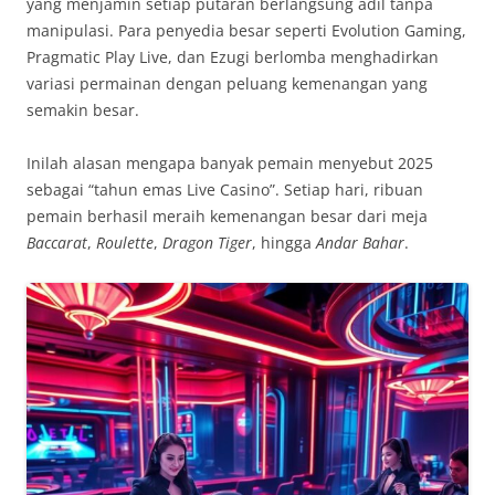
yang menjamin setiap putaran berlangsung adil tanpa
manipulasi. Para penyedia besar seperti Evolution Gaming,
Pragmatic Play Live, dan Ezugi berlomba menghadirkan
variasi permainan dengan peluang kemenangan yang
semakin besar.
Inilah alasan mengapa banyak pemain menyebut 2025
sebagai “tahun emas Live Casino”. Setiap hari, ribuan
pemain berhasil meraih kemenangan besar dari meja
Baccarat
,
Roulette
,
Dragon Tiger
, hingga
Andar Bahar
.