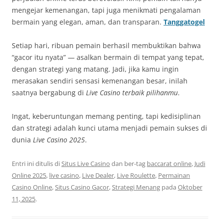
mengejar kemenangan, tapi juga menikmati pengalaman
bermain yang elegan, aman, dan transparan.
Tanggatogel
Setiap hari, ribuan pemain berhasil membuktikan bahwa
“gacor itu nyata” — asalkan bermain di tempat yang tepat,
dengan strategi yang matang. Jadi, jika kamu ingin
merasakan sendiri sensasi kemenangan besar, inilah
saatnya bergabung di
Live Casino terbaik pilihanmu
.
Ingat, keberuntungan memang penting, tapi kedisiplinan
dan strategi adalah kunci utama menjadi pemain sukses di
dunia
Live Casino 2025
.
Entri ini ditulis di
Situs Live Casino
dan ber-tag
baccarat online
,
Judi
Online 2025
,
live casino
,
Live Dealer
,
Live Roulette
,
Permainan
Casino Online
,
Situs Casino Gacor
,
Strategi Menang
pada
Oktober
11, 2025
.