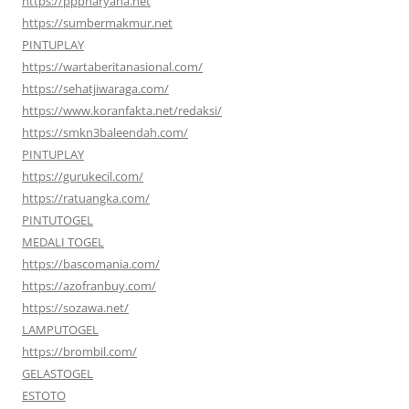
https://pppharyana.net
https://sumbermakmur.net
PINTUPLAY
https://wartaberitanasional.com/
https://sehatjiwaraga.com/
https://www.koranfakta.net/redaksi/
https://smkn3baleendah.com/
PINTUPLAY
https://gurukecil.com/
https://ratuangka.com/
PINTUTOGEL
MEDALI TOGEL
https://bascomania.com/
https://azofranbuy.com/
https://sozawa.net/
LAMPUTOGEL
https://brombil.com/
GELASTOGEL
ESTOTO