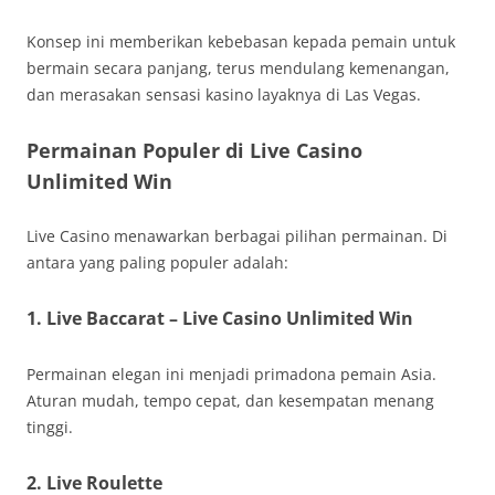
Konsep ini memberikan kebebasan kepada pemain untuk
bermain secara panjang, terus mendulang kemenangan,
dan merasakan sensasi kasino layaknya di Las Vegas.
Permainan Populer di Live Casino
Unlimited Win
Live Casino menawarkan berbagai pilihan permainan. Di
antara yang paling populer adalah:
1. Live Baccarat – Live Casino Unlimited Win
Permainan elegan ini menjadi primadona pemain Asia.
Aturan mudah, tempo cepat, dan kesempatan menang
tinggi.
2. Live Roulette