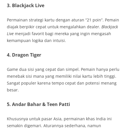
3. Blackjack Live
Permainan strategi kartu dengan aturan “21 poin”. Pemain
diajak berpikir cepat untuk mengalahkan dealer.
Blackjack
Live
menjadi favorit bagi mereka yang ingin mengasah
kemampuan logika dan intuisi.
4. Dragon Tiger
Game dua sisi yang cepat dan simpel. Pemain hanya perlu
menebak sisi mana yang memiliki nilai kartu lebih tinggi.
Sangat populer karena tempo cepat dan potensi menang
besar.
5. Andar Bahar & Teen Patti
Khususnya untuk pasar Asia, permainan khas India ini
semakin digemari. Aturannya sederhana, namun