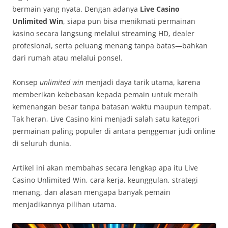
bermain yang nyata. Dengan adanya
Live Casino
Unlimited Win
, siapa pun bisa menikmati permainan
kasino secara langsung melalui streaming HD, dealer
profesional, serta peluang menang tanpa batas—bahkan
dari rumah atau melalui ponsel.
Konsep
unlimited win
menjadi daya tarik utama, karena
memberikan kebebasan kepada pemain untuk meraih
kemenangan besar tanpa batasan waktu maupun tempat.
Tak heran, Live Casino kini menjadi salah satu kategori
permainan paling populer di antara penggemar judi online
di seluruh dunia.
Artikel ini akan membahas secara lengkap apa itu Live
Casino Unlimited Win, cara kerja, keunggulan, strategi
menang, dan alasan mengapa banyak pemain
menjadikannya pilihan utama.