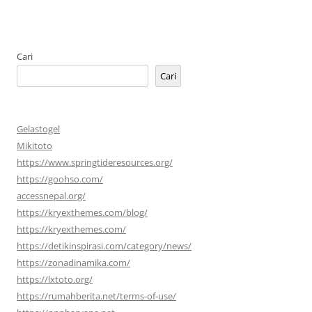
Cari
Cari
Gelastogel
Mikitoto
https://www.springtideresources.org/
https://goohso.com/
accessnepal.org/
https://kryexthemes.com/blog/
https://kryexthemes.com/
https://detikinspirasi.com/category/news/
https://zonadinamika.com/
https://lxtoto.org/
https://rumahberita.net/terms-of-use/