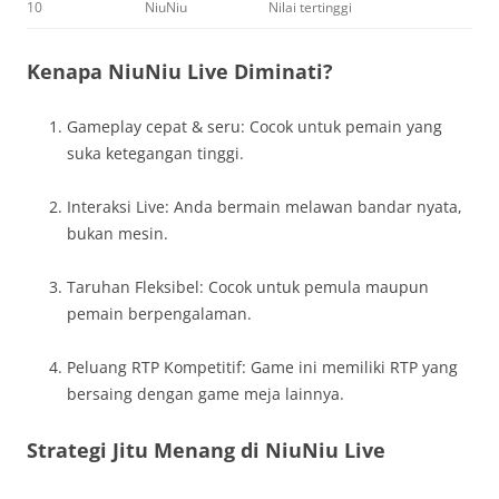
10
NiuNiu
Nilai tertinggi
Kenapa NiuNiu Live Diminati?
Gameplay cepat & seru: Cocok untuk pemain yang
suka ketegangan tinggi.
Interaksi Live: Anda bermain melawan bandar nyata,
bukan mesin.
Taruhan Fleksibel: Cocok untuk pemula maupun
pemain berpengalaman.
Peluang RTP Kompetitif: Game ini memiliki RTP yang
bersaing dengan game meja lainnya.
Strategi Jitu Menang di NiuNiu Live