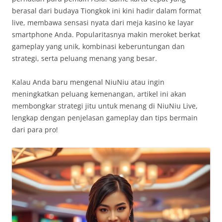
berasal dari budaya Tiongkok ini kini hadir dalam format
live, membawa sensasi nyata dari meja kasino ke layar
smartphone Anda. Popularitasnya makin meroket berkat
gameplay yang unik, kombinasi keberuntungan dan
strategi, serta peluang menang yang besar.
Kalau Anda baru mengenal NiuNiu atau ingin
meningkatkan peluang kemenangan, artikel ini akan
membongkar strategi jitu untuk menang di NiuNiu Live,
lengkap dengan penjelasan gameplay dan tips bermain
dari para pro!