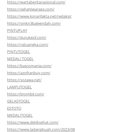
https://wartaberitanasional.com/
https://sehatjiwaraga.com/
https://www.koranfakta.net/redaksi/
https://smkn3baleendah.com/
PINTUPLAY
https://gurukecil.com/
https://ratuangka.com/
PINTUTOGEL
MEDALI TOGEL
https://bascomania.com/
https://azofranbuy.com/
https://sozawa.net/
LAMPUTOGEL
https://brombil.com/
GELASTOGEL
ESTOTO
MEDALITOGEL
https://www.detiksehat.com/
https://www.ladangbuah.com/2023/08