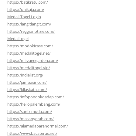
https://batikratu.com/
https://unikaja.com/
Medali Togel Login
https://langitlangit.com/
https://reggionotizie.com/
Medalitogel
https://modokicase.com/
https://medalitogel.net/
https://mirzaeegarden.com/
https://medalitogel.vip/
https://indialist.org/
https://jampasir.com/
https://kilaskata.com/
https://infopondokdadap.com/
https://hellopalembang.com/
https://santrimuda.com/
https://masanyerah.com/
https://alamedaparanormal.com/
https://www.bacaterus.net/