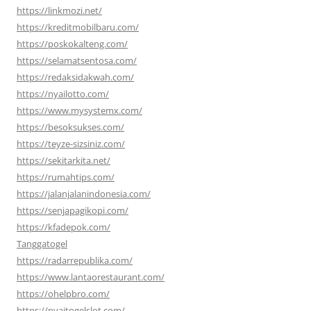
https://linkmozi.net/
https://kreditmobilbaru.com/
https://poskokalteng.com/
https://selamatsentosa.com/
https://redaksidakwah.com/
https://nyailotto.com/
https://www.mysystemx.com/
https://besoksukses.com/
https://teyze-sizsiniz.com/
https://sekitarkita.net/
https://rumahtips.com/
https://jalanjalanindonesia.com/
https://senjapagikopi.com/
https://kfadepok.com/
Tanggatogel
https://radarrepublika.com/
https://www.lantaorestaurant.com/
https://ohelpbro.com/
https://nyaitogelslot.com/