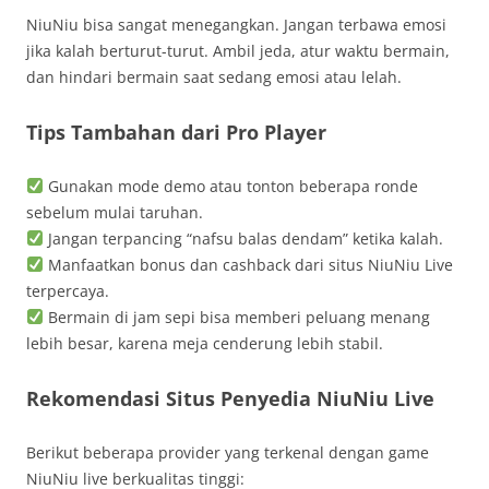
NiuNiu bisa sangat menegangkan. Jangan terbawa emosi
jika kalah berturut-turut. Ambil jeda, atur waktu bermain,
dan hindari bermain saat sedang emosi atau lelah.
Tips Tambahan dari Pro Player
Gunakan mode demo atau tonton beberapa ronde
sebelum mulai taruhan.
Jangan terpancing “nafsu balas dendam” ketika kalah.
Manfaatkan bonus dan cashback dari situs NiuNiu Live
terpercaya.
Bermain di jam sepi bisa memberi peluang menang
lebih besar, karena meja cenderung lebih stabil.
Rekomendasi Situs Penyedia NiuNiu Live
Berikut beberapa provider yang terkenal dengan game
NiuNiu live berkualitas tinggi: