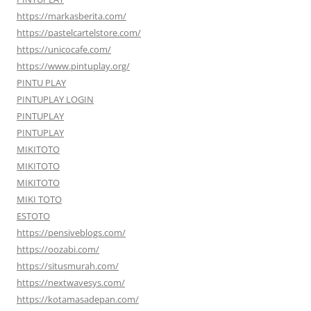
https://markasberita.com/
https://pastelcartelstore.com/
https://unicocafe.com/
https://www.pintuplay.org/
PINTU PLAY
PINTUPLAY LOGIN
PINTUPLAY
PINTUPLAY
MIKITOTO
MIKITOTO
MIKITOTO
MIKI TOTO
ESTOTO
https://pensiveblogs.com/
https://oozabi.com/
https://situsmurah.com/
https://nextwavesys.com/
https://kotamasadepan.com/