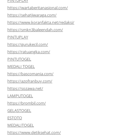
PINTUPLAY
https://wartaberitanasional.com/
https://sehatjiwaraga.com/
https://www.koranfakta.net/redaksi/
https://smkn3baleendah.com/
PINTUPLAY
https://gurukecil.com/
https://ratuangka.com/
PINTUTOGEL
MEDALI TOGEL
https://bascomania.com/
https://azofranbuy.com/
https://sozawa.net/
LAMPUTOGEL
https://brombil.com/
GELASTOGEL
ESTOTO
MEDALITOGEL
https://www.detiksehat.com/