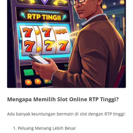
Mengapa Memilih Slot Online RTP Tinggi?
Ada banyak keuntungan bermain di slot dengan RTP tinggi:
Peluang Menang Lebih Besar