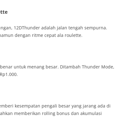
tte
ngan, 12DThunder adalah jalan tengah sempurna.
namun dengan ritme cepat ala roulette.
 benar untuk menang besar. Ditambah Thunder Mode,
 Rp1.000.
emberi kesempatan pengali besar yang jarang ada di
ahkan memberikan rolling bonus dan akumulasi