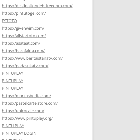
https://destinationdebtfreedom.com/
https://pintutogel.com/
ESTOTO
https://givenwim.com/
https://allstartoto.com/
https://asataat.com/
https://bacafakta.com/
https://www.beritaistanatv.com/
https://padasukatv.com/
PINTUPLAY
PINTUPLAY
PINTUPLAY
https://markasberita.com/
https://pastelcartelstore.com/
https://unicocafe.com/
https://www.pintuplay.org/
PINTU PLAY
PINTUPLAY LOGIN