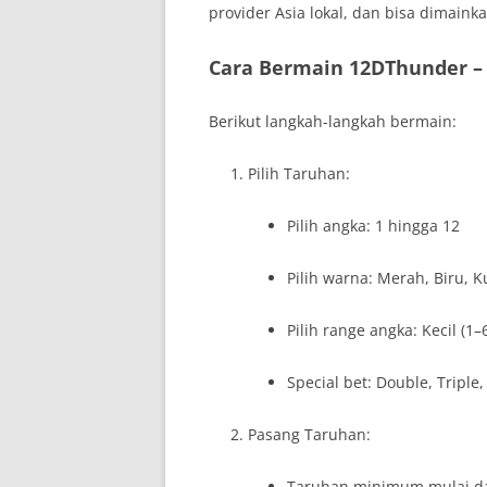
provider Asia lokal, dan bisa dimain
Cara Bermain 12DThunder 
Berikut langkah-langkah bermain:
Pilih Taruhan:
Pilih angka: 1 hingga 12
Pilih warna: Merah, Biru, 
Pilih range angka: Kecil (1–
Special bet: Double, Tripl
Pasang Taruhan:
Taruhan minimum mulai da