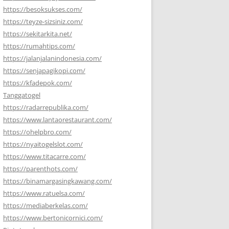
https://besoksukses.com/
https://teyze-sizsiniz.com/
https://sekitarkita.net/
https://rumahtips.com/
https://jalanjalanindonesia.com/
https://senjapagikopi.com/
https://kfadepok.com/
Tanggatogel
https://radarrepublika.com/
https://www.lantaorestaurant.com/
https://ohelpbro.com/
https://nyaitogelslot.com/
https://www.titacarre.com/
https://parenthots.com/
https://binamargasingkawang.com/
https://www.ratuelsa.com/
https://mediaberkelas.com/
https://www.bertonicornici.com/