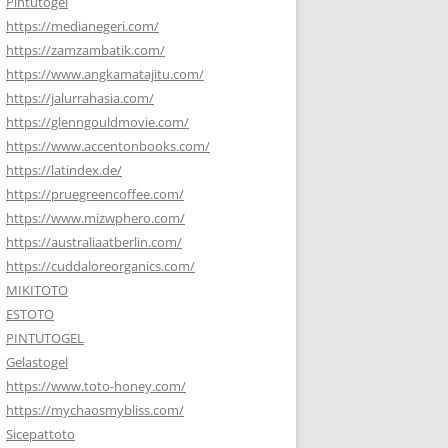
Pintutogel
https://medianegeri.com/
https://zamzambatik.com/
https://www.angkamatajitu.com/
https://jalurrahasia.com/
https://glenngouldmovie.com/
https://www.accentonbooks.com/
https://latindex.de/
https://pruegreencoffee.com/
https://www.mizwphero.com/
https://australiaatberlin.com/
https://cuddaloreorganics.com/
MIKITOTO
ESTOTO
PINTUTOGEL
Gelastogel
https://www.toto-honey.com/
https://mychaosmybliss.com/
Sicepattoto