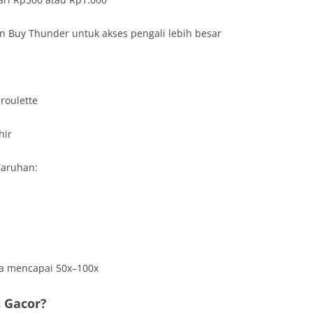
 Buy Thunder untuk akses pengali lebih besar
 roulette
hir
Taruhan:
sa mencapai 50x–100x
 Gacor?