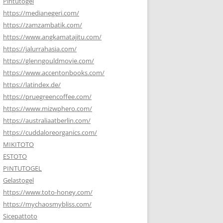
Pintutogel
https://medianegeri.com/
https://zamzambatik.com/
https://www.angkamatajitu.com/
https://jalurrahasia.com/
https://glenngouldmovie.com/
https://www.accentonbooks.com/
https://latindex.de/
https://pruegreencoffee.com/
https://www.mizwphero.com/
https://australiaatberlin.com/
https://cuddaloreorganics.com/
MIKITOTO
ESTOTO
PINTUTOGEL
Gelastogel
https://www.toto-honey.com/
https://mychaosmybliss.com/
Sicepattoto