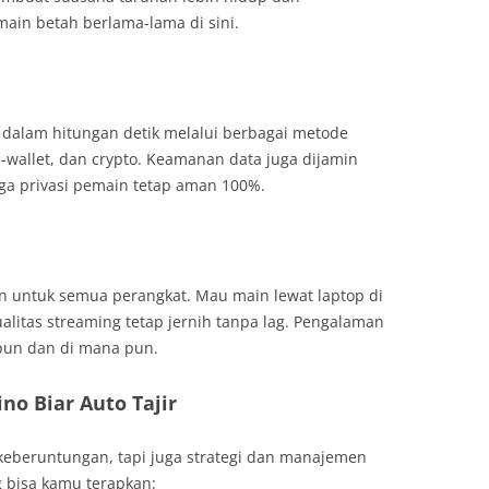
in betah berlama-lama di sini.
 dalam hitungan detik melalui berbagai metode
-wallet, dan crypto. Keamanan data juga dijamin
ngga privasi pemain tetap aman 100%.
kan untuk semua perangkat. Mau main lewat laptop di
alitas streaming tetap jernih tanpa lag. Pengalaman
pun dan di mana pun.
ino Biar Auto Tajir
 keberuntungan, tapi juga strategi dan manajemen
g bisa kamu terapkan: