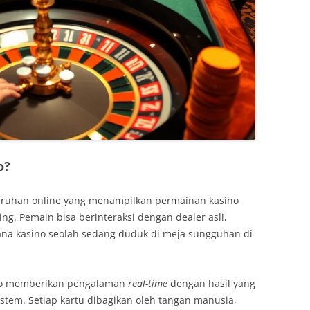
o?
taruhan online yang menampilkan permainan kasino
ng. Pemain bisa berinteraksi dengan dealer asli,
na kasino seolah sedang duduk di meja sungguhan di
asino memberikan pengalaman
real-time
dengan hasil yang
stem. Setiap kartu dibagikan oleh tangan manusia,