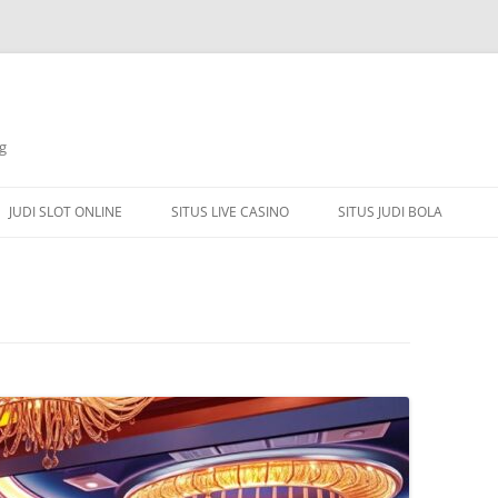
g
JUDI SLOT ONLINE
SITUS LIVE CASINO
SITUS JUDI BOLA