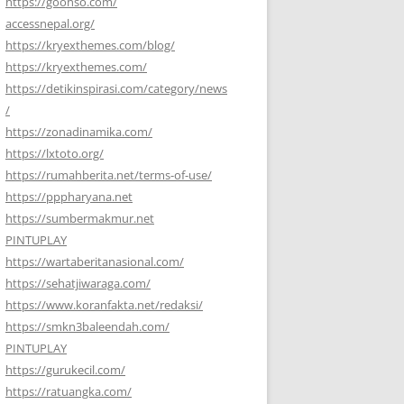
https://goohso.com/
accessnepal.org/
https://kryexthemes.com/blog/
https://kryexthemes.com/
https://detikinspirasi.com/category/news
/
https://zonadinamika.com/
https://lxtoto.org/
https://rumahberita.net/terms-of-use/
https://pppharyana.net
https://sumbermakmur.net
PINTUPLAY
https://wartaberitanasional.com/
https://sehatjiwaraga.com/
https://www.koranfakta.net/redaksi/
https://smkn3baleendah.com/
PINTUPLAY
https://gurukecil.com/
https://ratuangka.com/