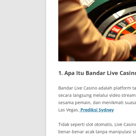
1. Apa Itu Bandar Live Casin
Bandar Live Casino adalah platform 
secara langsung melalui video streami
sesama pemain, dan menikmati suasa
Las Vegas.
Prediksi Sydney
Tidak seperti slot otomatis, Live C
benar-benar acak tanpa manipulasi si