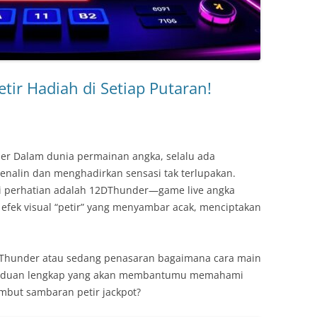
ir Hadiah di Setiap Putaran!
r Dalam dunia permainan angka, selalu ada
nalin dan menghadirkan sensasi tak terlupakan.
ri perhatian adalah 12DThunder—game live angka
efek visual “petir” yang menyambar acak, menciptakan
Thunder atau sedang penasaran bagaimana cara main
h panduan lengkap yang akan membantumu memahami
mbut sambaran petir jackpot?