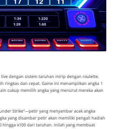
ive dengan sistem taruhan mirip dengan roulette,
ih ringkas dan cepat. Game ini menampilkan angka 1
emain cukup memilih angka yang menurut mereka akan
hunder Strike”—petir yang menyambar acak angka
ngka yang disambar petir akan memiliki pengali hadiah
0 hingga x100 dari taruhan. Inilah yang membuat