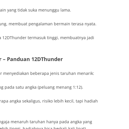
ain yang tidak suka menunggu lama.
ngsung, membuat pengalaman bermain terasa nyata.
ada 12DThunder termasuk tinggi, membuatnya jadi
er – Panduan 12DThunder
r menyediakan beberapa jenis taruhan menarik:
g pada satu angka (peluang menang 1:12).
a angka sekaligus, risiko lebih kecil, tapi hadiah
sengaja menaruh taruhan hanya pada angka yang
bih tinggi, hadiahnya bisa berkali-kali lipat).