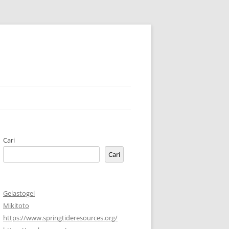
Cari
Cari
Gelastogel
Mikitoto
https://www.springtideresources.org/