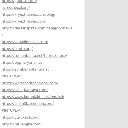
https://goohso.com/
accessnepal.org/
https://kryexthemes.com/blog/
https://kryexthemes.com/
https://detikinspirasi.com/category/news
/
https://zonadinamika.com/
https://lxtoto.org/
https://rumahberita.net/terms-of-use/
https://pppharyana.net
https://sumbermakmur.net
PINTUPLAY
https://wartaberitanasional.com/
https://sehatjiwaraga.com/
https://www.koranfakta.net/redaksi/
https://smkn3baleendah.com/
PINTUPLAY
https://gurukecil.com/
https://ratuangka.com/