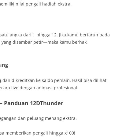
miliki nilai pengali hadiah ekstra.
 satu angka dari 1 hingga 12. Jika kamu bertaruh pada
a yang disambar petir—maka kamu berhak
ung
dan dikreditkan ke saldo pemain. Hasil bisa dilihat
ecara live dengan animasi profesional.
 – Panduan 12DThunder
tegangan dan peluang menang ekstra.
isa memberikan pengali hingga x100!