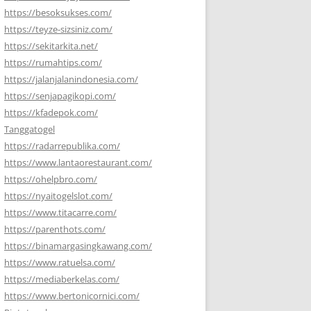
https://besoksukses.com/
https://teyze-sizsiniz.com/
https://sekitarkita.net/
https://rumahtips.com/
https://jalanjalanindonesia.com/
https://senjapagikopi.com/
https://kfadepok.com/
Tanggatogel
https://radarrepublika.com/
https://www.lantaorestaurant.com/
https://ohelpbro.com/
https://nyaitogelslot.com/
https://www.titacarre.com/
https://parenthots.com/
https://binamargasingkawang.com/
https://www.ratuelsa.com/
https://mediaberkelas.com/
https://www.bertonicornici.com/