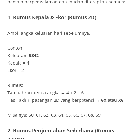
pemain berpengalaman dan mudah diterapkan pemula:
1. Rumus Kepala & Ekor (Rumus 2D)
Ambil angka keluaran hari sebelumnya.
Contoh:
Keluaran:
5842
Kepala = 4
Ekor = 2
Rumus:
Tambahkan kedua angka → 4 + 2 =
6
Hasil akhir: pasangan 2D yang berpotensi →
6X
atau
X6
Misalnya: 60, 61, 62, 63, 64, 65, 66, 67, 68, 69.
2. Rumus Penjumlahan Sederhana (Rumus