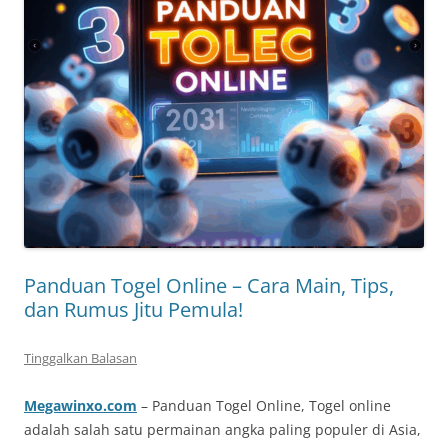
Panduan Togel Online – Cara Main, Tips,
dan Rumus Jitu Pemula!
Tinggalkan Balasan
Megawinxo.com
– Panduan Togel Online, Togel online
adalah salah satu permainan angka paling populer di Asia,