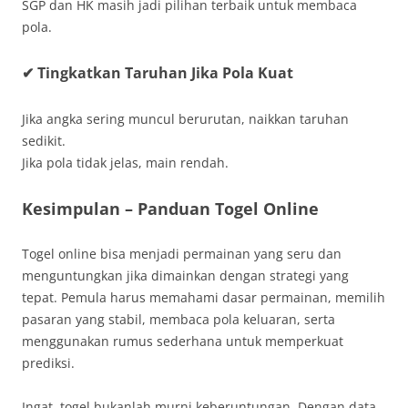
SGP dan HK masih jadi pilihan terbaik untuk membaca
pola.
✔
Tingkatkan Taruhan Jika Pola Kuat
Jika angka sering muncul berurutan, naikkan taruhan
sedikit.
Jika pola tidak jelas, main rendah.
Kesimpulan – Panduan Togel Online
Togel online bisa menjadi permainan yang seru dan
menguntungkan jika dimainkan dengan strategi yang
tepat. Pemula harus memahami dasar permainan, memilih
pasaran yang stabil, membaca pola keluaran, serta
menggunakan rumus sederhana untuk memperkuat
prediksi.
Ingat, togel bukanlah murni keberuntungan. Dengan data,