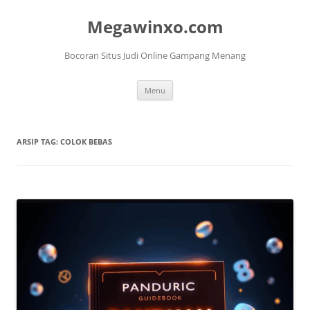
Langsung
ke
Megawinxo.com
isi
Bocoran Situs Judi Online Gampang Menang
Menu
ARSIP TAG:
COLOK BEBAS