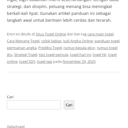
strategi, dan disiplin, peluang menang bisa meningkat
berkali-kali lipat. Gunakan artikel panduan ini sebagai
langkah awal untuk bermain lebih cerdas dan terarah.
Entri ini ditulis di
Situs Togel Online
dan ber-tag
cara main togel
,
Cara Menang Togel
,
colok bebas
,
Judi Angka Online
,
panduan togel
,
permainan angka
,
Prediksi Togel
,
rumus kepala ekor
,
rumus togel
jitu
,
Strategi Togel
,
tips togel pemula
,
togel hari ini
,
togel hk
,
togel
online
,
togel SDY
,
togel sgp
pada
November 29, 2025
.
Cari
Cari
Gelastogel