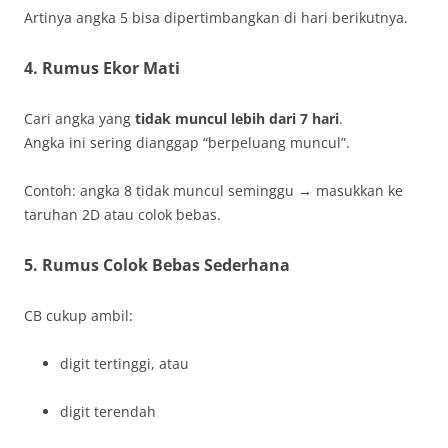
Artinya angka 5 bisa dipertimbangkan di hari berikutnya.
4. Rumus Ekor Mati
Cari angka yang
tidak muncul lebih dari 7 hari
.
Angka ini sering dianggap “berpeluang muncul”.
Contoh: angka 8 tidak muncul seminggu → masukkan ke
taruhan 2D atau colok bebas.
5. Rumus Colok Bebas Sederhana
CB cukup ambil:
digit tertinggi, atau
digit terendah