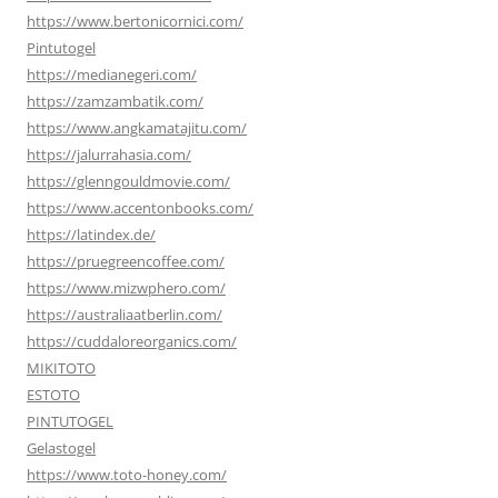
https://www.bertonicornici.com/
Pintutogel
https://medianegeri.com/
https://zamzambatik.com/
https://www.angkamatajitu.com/
https://jalurrahasia.com/
https://glenngouldmovie.com/
https://www.accentonbooks.com/
https://latindex.de/
https://pruegreencoffee.com/
https://www.mizwphero.com/
https://australiaatberlin.com/
https://cuddaloreorganics.com/
MIKITOTO
ESTOTO
PINTUTOGEL
Gelastogel
https://www.toto-honey.com/