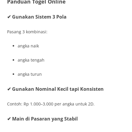
Panduan Togel Online
✔
Gunakan Sistem 3 Pola
Pasang 3 kombinasi:
angka naik
angka tengah
angka turun
✔
Gunakan Nominal Kecil tapi Konsisten
Contoh: Rp 1.000–3.000 per angka untuk 2D.
✔
Main di Pasaran yang Stabil