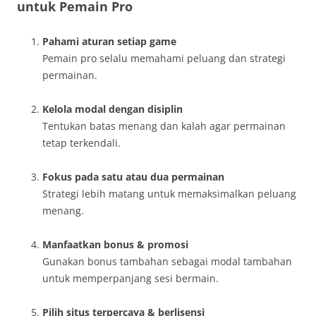
untuk Pemain Pro
Pahami aturan setiap game
Pemain pro selalu memahami peluang dan strategi
permainan.
Kelola modal dengan disiplin
Tentukan batas menang dan kalah agar permainan
tetap terkendali.
Fokus pada satu atau dua permainan
Strategi lebih matang untuk memaksimalkan peluang
menang.
Manfaatkan bonus & promosi
Gunakan bonus tambahan sebagai modal tambahan
untuk memperpanjang sesi bermain.
Pilih situs terpercaya & berlisensi