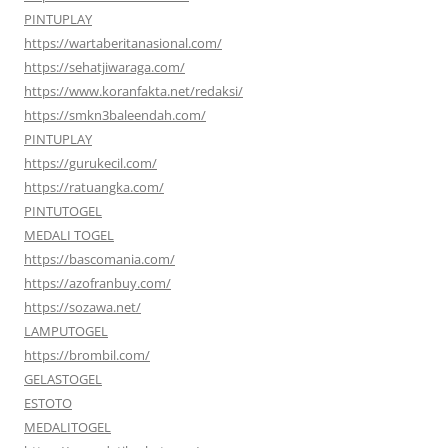
PINTUPLAY
https://wartaberitanasional.com/
https://sehatjiwaraga.com/
https://www.koranfakta.net/redaksi/
https://smkn3baleendah.com/
PINTUPLAY
https://gurukecil.com/
https://ratuangka.com/
PINTUTOGEL
MEDALI TOGEL
https://bascomania.com/
https://azofranbuy.com/
https://sozawa.net/
LAMPUTOGEL
https://brombil.com/
GELASTOGEL
ESTOTO
MEDALITOGEL