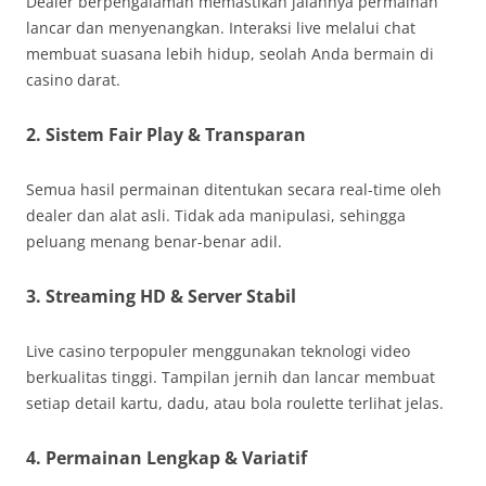
Dealer berpengalaman memastikan jalannya permainan
lancar dan menyenangkan. Interaksi live melalui chat
membuat suasana lebih hidup, seolah Anda bermain di
casino darat.
2. Sistem Fair Play & Transparan
Semua hasil permainan ditentukan secara real-time oleh
dealer dan alat asli. Tidak ada manipulasi, sehingga
peluang menang benar-benar adil.
3. Streaming HD & Server Stabil
Live casino terpopuler menggunakan teknologi video
berkualitas tinggi. Tampilan jernih dan lancar membuat
setiap detail kartu, dadu, atau bola roulette terlihat jelas.
4. Permainan Lengkap & Variatif