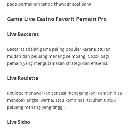
pada permainan tanpa khawatir soal dana.
Game Live Casino Favorit Pemain Pro
Live Baccarat
Baccarat adalah game paling populer karena aturan
mudah dan peluang menang seimbang. Cocok bagi
pemain yang mengutamakan strategi dan efisiensi.
Live Roulette
Roulette menawarkan sensasi menegangkan. Pemain bisa
menebak angka, warna, atau kombinasi taruhan untuk
peluang menang yang tinggi.
Live Sicbo