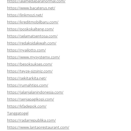
https://alamedaparanormal.com/
https://www.bacaterus.net/
https://linkmozi.net/
https://kreditmobilbaru.com/
https://poskokalteng.com/
https://selamatsentosa.com/
https://redaksidakwah.com/
https://nyailotto.com/
https://www.mysystemx.com/
https://besoksukses.com/
https://teyze-sizsiniz.com/
https://sekitarkita.net/
https://rumahtips.com/
https://jalanjalanindonesia.com/
https://senjapagikopi.com/
https://kfadepok.com/
Tanggatogel
https://radarrepublika.com/
https://www.lantaorestaurant.com/