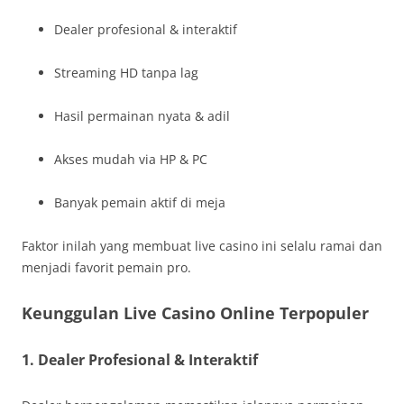
Dealer profesional & interaktif
Streaming HD tanpa lag
Hasil permainan nyata & adil
Akses mudah via HP & PC
Banyak pemain aktif di meja
Faktor inilah yang membuat live casino ini selalu ramai dan
menjadi favorit pemain pro.
Keunggulan Live Casino Online Terpopuler
1. Dealer Profesional & Interaktif