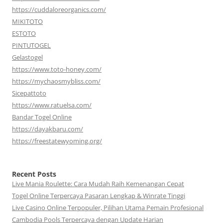
https://cuddaloreorganics.com/
MIKITOTO
ESTOTO
PINTUTOGEL
Gelastogel
https://www.toto-honey.com/
https://mychaosmybliss.com/
Sicepattoto
https://www.ratuelsa.com/
Bandar Togel Online
https://dayakbaru.com/
https://freestatewyoming.org/
Recent Posts
Live Mania Roulette: Cara Mudah Raih Kemenangan Cepat
Togel Online Terpercaya Pasaran Lengkap & Winrate Tinggi
Live Casino Online Terpopuler, Pilihan Utama Pemain Profesional
Cambodia Pools Terpercaya dengan Update Harian