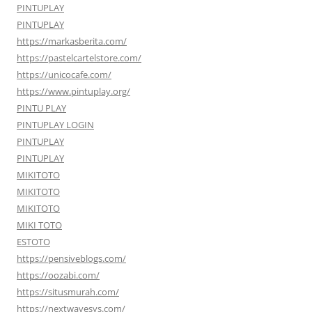
PINTUPLAY
PINTUPLAY
https://markasberita.com/
https://pastelcartelstore.com/
https://unicocafe.com/
https://www.pintuplay.org/
PINTU PLAY
PINTUPLAY LOGIN
PINTUPLAY
PINTUPLAY
MIKITOTO
MIKITOTO
MIKITOTO
MIKI TOTO
ESTOTO
https://pensiveblogs.com/
https://oozabi.com/
https://situsmurah.com/
https://nextwavesys.com/