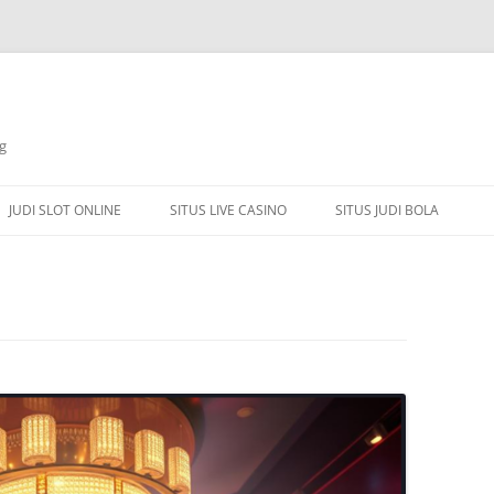
g
JUDI SLOT ONLINE
SITUS LIVE CASINO
SITUS JUDI BOLA