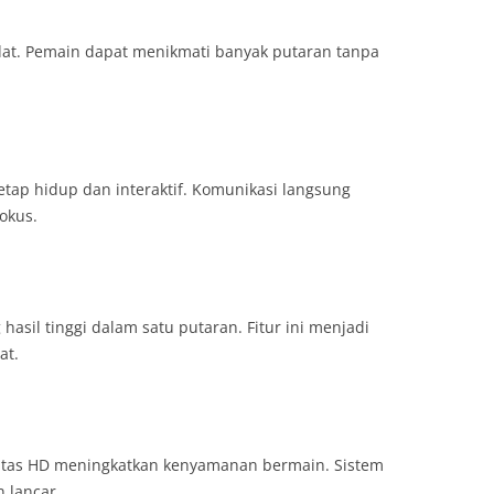
adat. Pemain dapat menikmati banyak putaran tanpa
tap hidup dan interaktif. Komunikasi langsung
okus.
sil tinggi dalam satu putaran. Fitur ini menjadi
at.
itas HD meningkatkan kenyamanan bermain. Sistem
 lancar.