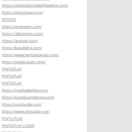
https://destinationdebtfreedom.com/
https://pintutogel.com/
ESTOTO
https://givenwim.com/
https://allstartoto.com/
https://asataat.com/
https://bacafakta.com/
https://www.beritaistanatv.com/
https://padasukatv.com/
PINTUPLAY
PINTUPLAY
PINTUPLAY
https://markasberita.com/
https://pastelcartelstore.com/
https://unicocafe.com/
https://www.pintuplay.org/
PINTU PLAY
PINTUPLAY LOGIN