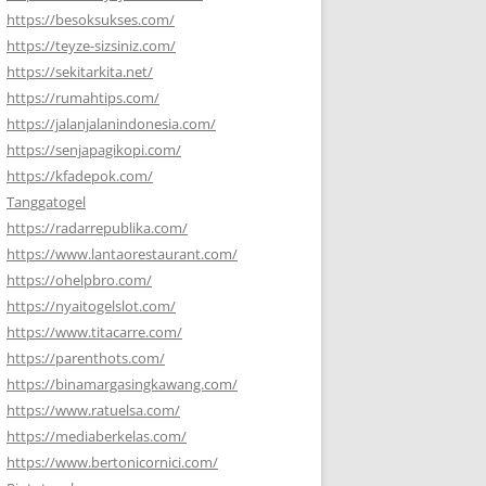
https://besoksukses.com/
https://teyze-sizsiniz.com/
https://sekitarkita.net/
https://rumahtips.com/
https://jalanjalanindonesia.com/
https://senjapagikopi.com/
https://kfadepok.com/
Tanggatogel
https://radarrepublika.com/
https://www.lantaorestaurant.com/
https://ohelpbro.com/
https://nyaitogelslot.com/
https://www.titacarre.com/
https://parenthots.com/
https://binamargasingkawang.com/
https://www.ratuelsa.com/
https://mediaberkelas.com/
https://www.bertonicornici.com/