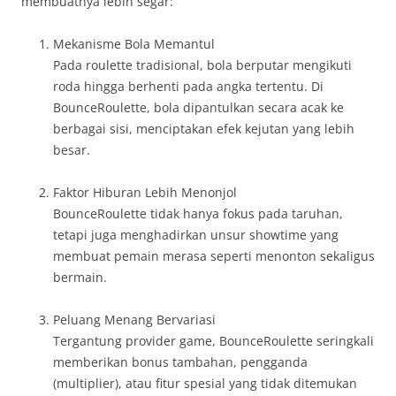
membuatnya lebih segar:
Mekanisme Bola Memantul
Pada roulette tradisional, bola berputar mengikuti
roda hingga berhenti pada angka tertentu. Di
BounceRoulette, bola dipantulkan secara acak ke
berbagai sisi, menciptakan efek kejutan yang lebih
besar.
Faktor Hiburan Lebih Menonjol
BounceRoulette tidak hanya fokus pada taruhan,
tetapi juga menghadirkan unsur showtime yang
membuat pemain merasa seperti menonton sekaligus
bermain.
Peluang Menang Bervariasi
Tergantung provider game, BounceRoulette seringkali
memberikan bonus tambahan, pengganda
(multiplier), atau fitur spesial yang tidak ditemukan