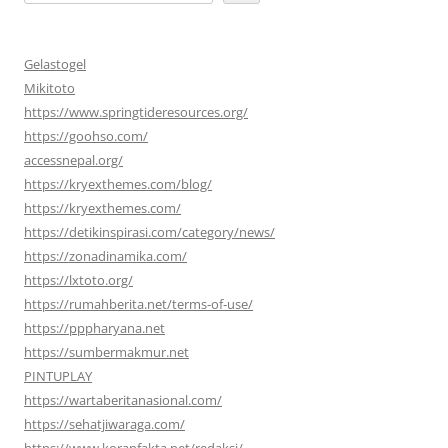
Gelastogel
Mikitoto
https://www.springtideresources.org/
https://goohso.com/
accessnepal.org/
https://kryexthemes.com/blog/
https://kryexthemes.com/
https://detikinspirasi.com/category/news/
https://zonadinamika.com/
https://lxtoto.org/
https://rumahberita.net/terms-of-use/
https://pppharyana.net
https://sumbermakmur.net
PINTUPLAY
https://wartaberitanasional.com/
https://sehatjiwaraga.com/