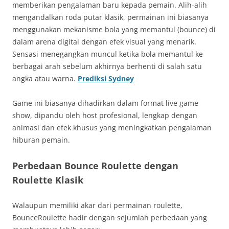
memberikan pengalaman baru kepada pemain. Alih-alih
mengandalkan roda putar klasik, permainan ini biasanya
menggunakan mekanisme bola yang memantul (bounce) di
dalam arena digital dengan efek visual yang menarik.
Sensasi menegangkan muncul ketika bola memantul ke
berbagai arah sebelum akhirnya berhenti di salah satu
angka atau warna.
Prediksi Sydney
Game ini biasanya dihadirkan dalam format live game
show, dipandu oleh host profesional, lengkap dengan
animasi dan efek khusus yang meningkatkan pengalaman
hiburan pemain.
Perbedaan Bounce Roulette dengan
Roulette Klasik
Walaupun memiliki akar dari permainan roulette,
BounceRoulette hadir dengan sejumlah perbedaan yang