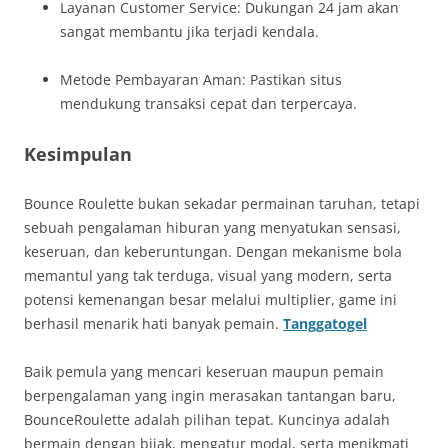
Layanan Customer Service: Dukungan 24 jam akan
sangat membantu jika terjadi kendala.
Metode Pembayaran Aman: Pastikan situs
mendukung transaksi cepat dan terpercaya.
Kesimpulan
Bounce Roulette bukan sekadar permainan taruhan, tetapi
sebuah pengalaman hiburan yang menyatukan sensasi,
keseruan, dan keberuntungan. Dengan mekanisme bola
memantul yang tak terduga, visual yang modern, serta
potensi kemenangan besar melalui multiplier, game ini
berhasil menarik hati banyak pemain.
Tanggatogel
Baik pemula yang mencari keseruan maupun pemain
berpengalaman yang ingin merasakan tantangan baru,
BounceRoulette adalah pilihan tepat. Kuncinya adalah
bermain dengan bijak, mengatur modal, serta menikmati