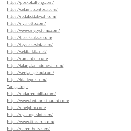
https://poskokalteng.com/
https://selamatsentosa.com/
https://redaksidakwah.com/
https://nyailotto.com/
https://www.mysystemx.com/
https://besoksukses.com/
https://teyze-sizsiniz.com/
https://sekitarkita.net/
https://rumahtips.com/
https://jalanjalanindonesia.com/
https://senjapagikopi.com/
https://kfadepok.com/
Tanggatogel
https://radarrepublika.com/
https://www.lantaorestaurant.com/
https://ohelpbro.com/
https://nyaitogelslot.com/
https://www.titacarre.com/
https://parenthots.com/