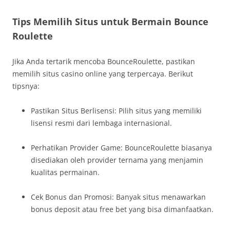
Tips Memilih Situs untuk Bermain Bounce
Roulette
Jika Anda tertarik mencoba BounceRoulette, pastikan
memilih situs casino online yang terpercaya. Berikut
tipsnya:
Pastikan Situs Berlisensi: Pilih situs yang memiliki
lisensi resmi dari lembaga internasional.
Perhatikan Provider Game: BounceRoulette biasanya
disediakan oleh provider ternama yang menjamin
kualitas permainan.
Cek Bonus dan Promosi: Banyak situs menawarkan
bonus deposit atau free bet yang bisa dimanfaatkan.