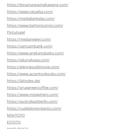
https://binamargasingkawang.com/
https://www.ratuelsa.com/
https://mediaberkelas.com/
https://www.bertonicornici.com/
Pintutogel
https://medianegeri.com/
https://zamzambatik.com/
https://www.angkamatajitu.com/
https://jalurrahasia.com/
https://glenngouldmovie.com/
https://www.accentonbooks.com/
https://latindex.de/
https://pruegreencoffee.com/
https://www.mizwphero.com/
https://australiaatberlin.com/
https://cuddaloreorganics.com/
MIKITOTO
ESTOTO