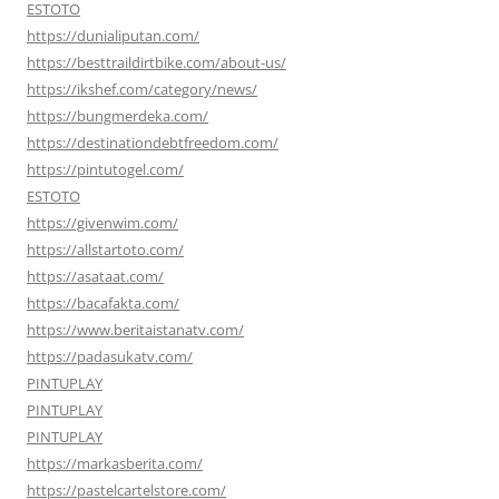
ESTOTO
https://dunialiputan.com/
https://besttraildirtbike.com/about-us/
https://ikshef.com/category/news/
https://bungmerdeka.com/
https://destinationdebtfreedom.com/
https://pintutogel.com/
ESTOTO
https://givenwim.com/
https://allstartoto.com/
https://asataat.com/
https://bacafakta.com/
https://www.beritaistanatv.com/
https://padasukatv.com/
PINTUPLAY
PINTUPLAY
PINTUPLAY
https://markasberita.com/
https://pastelcartelstore.com/