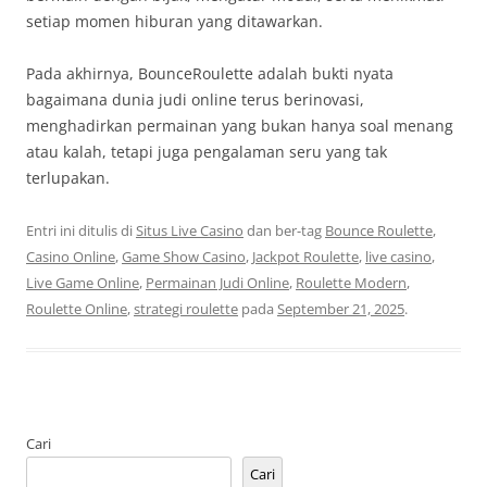
setiap momen hiburan yang ditawarkan.
Pada akhirnya, BounceRoulette adalah bukti nyata
bagaimana dunia judi online terus berinovasi,
menghadirkan permainan yang bukan hanya soal menang
atau kalah, tetapi juga pengalaman seru yang tak
terlupakan.
Entri ini ditulis di
Situs Live Casino
dan ber-tag
Bounce Roulette
,
Casino Online
,
Game Show Casino
,
Jackpot Roulette
,
live casino
,
Live Game Online
,
Permainan Judi Online
,
Roulette Modern
,
Roulette Online
,
strategi roulette
pada
September 21, 2025
.
Cari
Cari