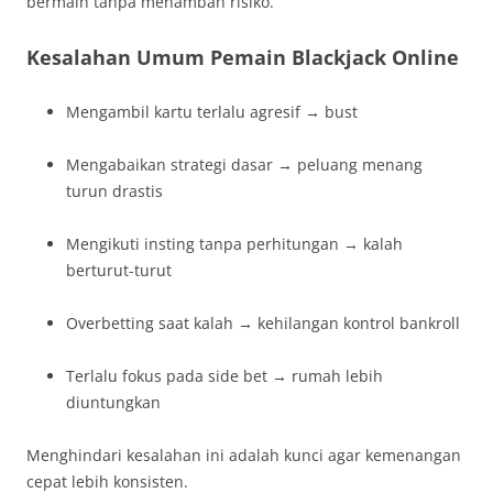
bermain tanpa menambah risiko.
Kesalahan Umum Pemain Blackjack Online
Mengambil kartu terlalu agresif → bust
Mengabaikan strategi dasar → peluang menang
turun drastis
Mengikuti insting tanpa perhitungan → kalah
berturut-turut
Overbetting saat kalah → kehilangan kontrol bankroll
Terlalu fokus pada side bet → rumah lebih
diuntungkan
Menghindari kesalahan ini adalah kunci agar kemenangan
cepat lebih konsisten.