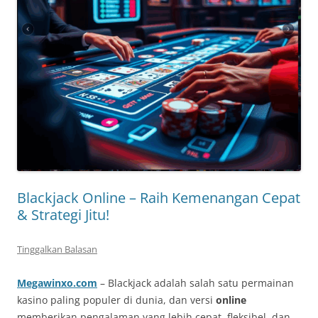
Blackjack Online – Raih Kemenangan Cepat
& Strategi Jitu!
Tinggalkan Balasan
Megawinxo.com
– Blackjack adalah salah satu permainan
kasino paling populer di dunia, dan versi
online
memberikan pengalaman yang lebih cepat, fleksibel, dan