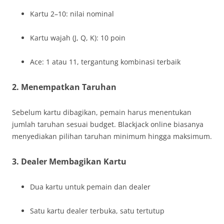
Kartu 2–10: nilai nominal
Kartu wajah (J, Q, K): 10 poin
Ace: 1 atau 11, tergantung kombinasi terbaik
2. Menempatkan Taruhan
Sebelum kartu dibagikan, pemain harus menentukan
jumlah taruhan sesuai budget. Blackjack online biasanya
menyediakan pilihan taruhan minimum hingga maksimum.
3. Dealer Membagikan Kartu
Dua kartu untuk pemain dan dealer
Satu kartu dealer terbuka, satu tertutup