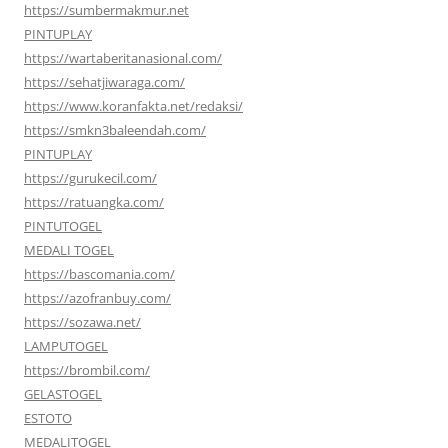
https://sumbermakmur.net
PINTUPLAY
https://wartaberitanasional.com/
https://sehatjiwaraga.com/
https://www.koranfakta.net/redaksi/
https://smkn3baleendah.com/
PINTUPLAY
https://gurukecil.com/
https://ratuangka.com/
PINTUTOGEL
MEDALI TOGEL
https://bascomania.com/
https://azofranbuy.com/
https://sozawa.net/
LAMPUTOGEL
https://brombil.com/
GELASTOGEL
ESTOTO
MEDALITOGEL