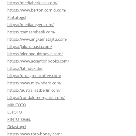
https://mediaberkelas.com/
https://www.bertonicornici.com/
Pintutogel
https://medianegeri.com/
https://zamzambatik.com/
https://www.angkamatajitu.com/
https://jalurrahasia.com/
https://glenngouldmovie.com/
https://www.accentonbooks.com/
https://latindex.de/
https://pruegreencoffee.com/
https://www.mizwphero.com/
https://australiaatberlin.com/
https://cuddaloreorganics.com/
MIKITOTO
ESTOTO
PINTUTOGEL
Gelastogel
https://www.toto-honey.com/