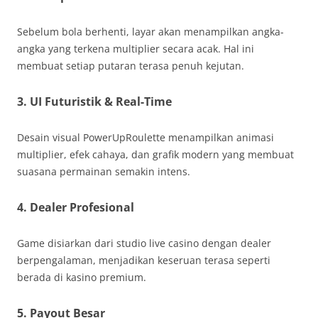
Sebelum bola berhenti, layar akan menampilkan angka-
angka yang terkena multiplier secara acak. Hal ini
membuat setiap putaran terasa penuh kejutan.
3. UI Futuristik & Real-Time
Desain visual PowerUpRoulette menampilkan animasi
multiplier, efek cahaya, dan grafik modern yang membuat
suasana permainan semakin intens.
4. Dealer Profesional
Game disiarkan dari studio live casino dengan dealer
berpengalaman, menjadikan keseruan terasa seperti
berada di kasino premium.
5. Payout Besar