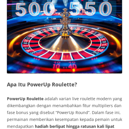
Apa Itu PowerUp Roulette?
PowerUp Roulette
adalah varian live roulette modern yang
dikembangkan dengan menambahkan fitur multipliers dan
fase bonus yang disebut “PowerUp Round”. Dalam fase ini,
permainan memberikan kesempatan kepada pemain untuk
mendapatkan
hadiah berlipat hingga ratusan kali lipat