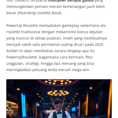
fitur modern, terutama
multiplier berlipat ganda
yang
memungkinkan pemain meraih kemenangan jauh lebih
besar dibanding roulette klasik.
PowerUp Roulette memadukan gameplay sederhana ala
roulette tradisional dengan mekanisme bonus kejutan
yang muncul di setiap putaran. Inilah yang membuatnya
menjadi salah satu permainan paling dicari pada 2025.
Artikel ini akan membahas secara lengkap apa itu
PowerUpRoulette, bagaimana cara bermain, fitur
unggulan, strategi, hingga tips menang yang bisa
meningkatkan peluang Anda meraih mega win.