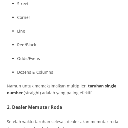
Street
Corner
Line
Red/Black
Odds/Evens
Dozens & Columns
Namun untuk memaksimalkan multiplier,
taruhan single
number
(straight) adalah yang paling efektif.
2. Dealer Memutar Roda
Setelah waktu taruhan selesai, dealer akan memutar roda