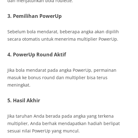
dan menjatuhkan bola roulette.
3. Pemilihan PowerUp
Sebelum bola mendarat, beberapa angka akan dipilih
secara otomatis untuk menerima multiplier PowerUp.
4. PowerUp Round Aktif
Jika bola mendarat pada angka PowerUp, permainan
masuk ke bonus round dan multiplier bisa terus
meningkat.
5. Hasil Akhir
Jika taruhan Anda berada pada angka yang terkena
multiplier, Anda berhak mendapatkan hadiah berlipat
sesuai nilai PowerUp yang muncul.