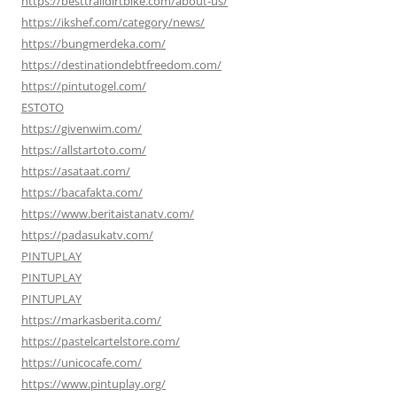
https://besttraildirtbike.com/about-us/
https://ikshef.com/category/news/
https://bungmerdeka.com/
https://destinationdebtfreedom.com/
https://pintutogel.com/
ESTOTO
https://givenwim.com/
https://allstartoto.com/
https://asataat.com/
https://bacafakta.com/
https://www.beritaistanatv.com/
https://padasukatv.com/
PINTUPLAY
PINTUPLAY
PINTUPLAY
https://markasberita.com/
https://pastelcartelstore.com/
https://unicocafe.com/
https://www.pintuplay.org/