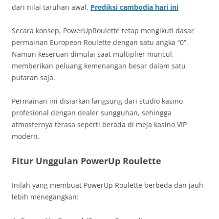
dari nilai taruhan awal.
Prediksi cambodia hari ini
Secara konsep, PowerUpRoulette tetap mengikuti dasar
permainan European Roulette dengan satu angka “0”.
Namun keseruan dimulai saat multiplier muncul,
memberikan peluang kemenangan besar dalam satu
putaran saja.
Permainan ini disiarkan langsung dari studio kasino
profesional dengan dealer sungguhan, sehingga
atmosfernya terasa seperti berada di meja kasino VIP
modern.
Fitur Unggulan PowerUp Roulette
Inilah yang membuat PowerUp Roulette berbeda dan jauh
lebih menegangkan: