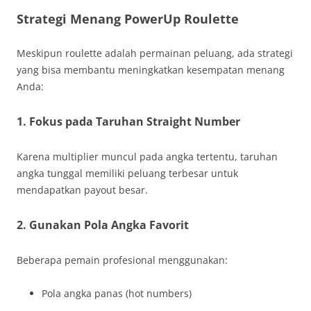
Strategi Menang PowerUp Roulette
Meskipun roulette adalah permainan peluang, ada strategi
yang bisa membantu meningkatkan kesempatan menang
Anda:
1. Fokus pada Taruhan Straight Number
Karena multiplier muncul pada angka tertentu, taruhan
angka tunggal memiliki peluang terbesar untuk
mendapatkan payout besar.
2. Gunakan Pola Angka Favorit
Beberapa pemain profesional menggunakan:
Pola angka panas (hot numbers)