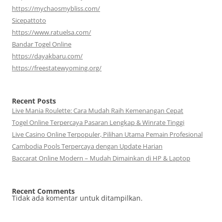
https://mychaosmybliss.com/
Sicepattoto
https://www.ratuelsa.com/
Bandar Togel Online
https://dayakbaru.com/
https://freestatewyoming.org/
Recent Posts
Live Mania Roulette: Cara Mudah Raih Kemenangan Cepat
Togel Online Terpercaya Pasaran Lengkap & Winrate Tinggi
Live Casino Online Terpopuler, Pilihan Utama Pemain Profesional
Cambodia Pools Terpercaya dengan Update Harian
Baccarat Online Modern – Mudah Dimainkan di HP & Laptop
Recent Comments
Tidak ada komentar untuk ditampilkan.