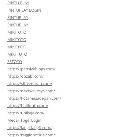
PINTU PLAY
PINTUPLAY LOGIN
PINTUPLAY
PINTUPLAY
MIKITOTO
MIKITOTO
MIKITOTO
MIKI TOTO
ESTOTO
https://pensiveblogs.com/
https://oozabi.com/
https://situsmurah.com/
https://nextwavesys.com/
https://kotamasadepan.com/
https://batikratu.com/
https://unikaja.com/
Medali Togel Login
https://langitlangit.com/
https://reggionotizie.com/