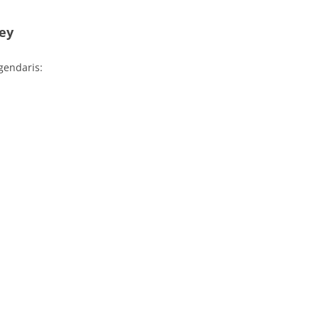
ey
gendaris: