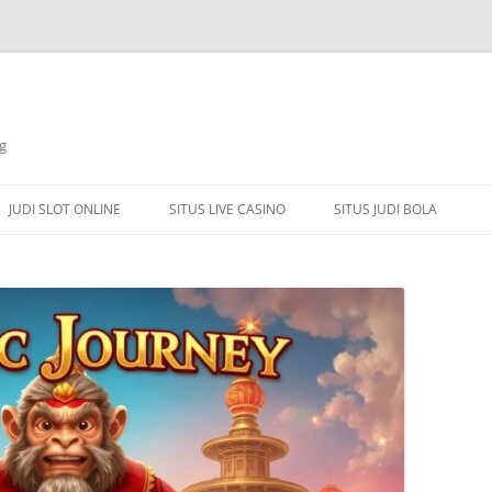
g
JUDI SLOT ONLINE
SITUS LIVE CASINO
SITUS JUDI BOLA