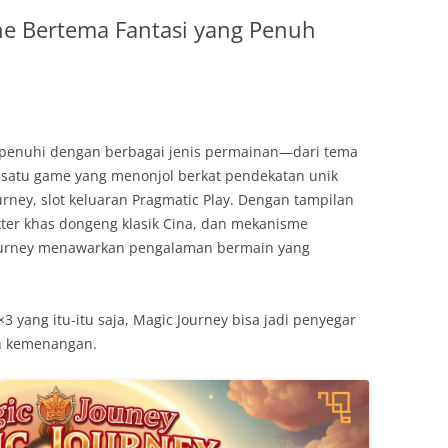
ine Bertema Fantasi yang Penuh
dipenuhi dengan berbagai jenis permainan—dari tema
ah satu game yang menonjol berkat pendekatan unik
ney, slot keluaran Pragmatic Play. Dengan tampilan
akter khas dongeng klasik Cina, dan mekanisme
Journey menawarkan pengalaman bermain yang
3 yang itu-itu saja, Magic Journey bisa jadi penyegar
ih kemenangan.