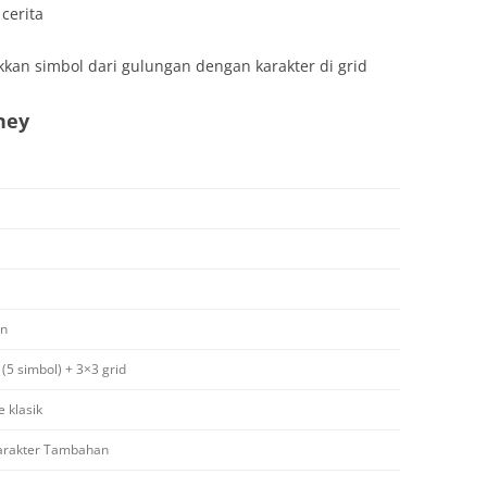
 cerita
an simbol dari gulungan dengan karakter di grid
rney
an
 (5 simbol) + 3×3 grid
e klasik
Karakter Tambahan