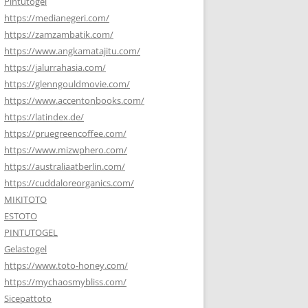
Pintutogel
https://medianegeri.com/
https://zamzambatik.com/
https://www.angkamatajitu.com/
https://jalurrahasia.com/
https://glenngouldmovie.com/
https://www.accentonbooks.com/
https://latindex.de/
https://pruegreencoffee.com/
https://www.mizwphero.com/
https://australiaatberlin.com/
https://cuddaloreorganics.com/
MIKITOTO
ESTOTO
PINTUTOGEL
Gelastogel
https://www.toto-honey.com/
https://mychaosmybliss.com/
Sicepattoto