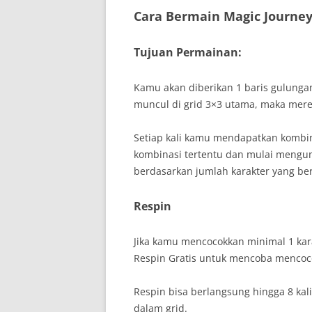
Cara Bermain Magic Journe
Tujuan Permainan:
Kamu akan diberikan 1 baris gulungan 
muncul di grid 3×3 utama, maka merek
Setiap kali kamu mendapatkan kombi
kombinasi tertentu dan mulai meng
berdasarkan jumlah karakter yang ber
Respin
Jika kamu mencocokkan minimal 1 kar
Respin Gratis untuk mencoba mencoco
Respin bisa berlangsung hingga 8 kal
dalam grid.