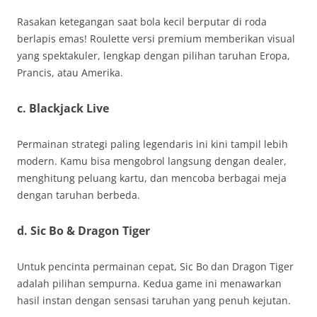
Rasakan ketegangan saat bola kecil berputar di roda
berlapis emas! Roulette versi premium memberikan visual
yang spektakuler, lengkap dengan pilihan taruhan Eropa,
Prancis, atau Amerika.
c. Blackjack Live
Permainan strategi paling legendaris ini kini tampil lebih
modern. Kamu bisa mengobrol langsung dengan dealer,
menghitung peluang kartu, dan mencoba berbagai meja
dengan taruhan berbeda.
d. Sic Bo & Dragon Tiger
Untuk pencinta permainan cepat, Sic Bo dan Dragon Tiger
adalah pilihan sempurna. Kedua game ini menawarkan
hasil instan dengan sensasi taruhan yang penuh kejutan.