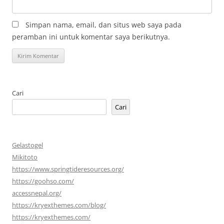
Simpan nama, email, dan situs web saya pada
peramban ini untuk komentar saya berikutnya.
Cari
Cari
Gelastogel
Mikitoto
https://www.springtideresources.org/
https://goohso.com/
accessnepal.org/
https://kryexthemes.com/blog/
https://kryexthemes.com/