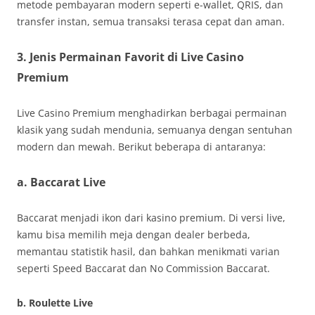
metode pembayaran modern seperti e-wallet, QRIS, dan
transfer instan, semua transaksi terasa cepat dan aman.
3. Jenis Permainan Favorit di Live Casino
Premium
Live Casino Premium menghadirkan berbagai permainan
klasik yang sudah mendunia, semuanya dengan sentuhan
modern dan mewah. Berikut beberapa di antaranya:
a. Baccarat Live
Baccarat menjadi ikon dari kasino premium. Di versi live,
kamu bisa memilih meja dengan dealer berbeda,
memantau statistik hasil, dan bahkan menikmati varian
seperti Speed Baccarat dan No Commission Baccarat.
b. Roulette Live