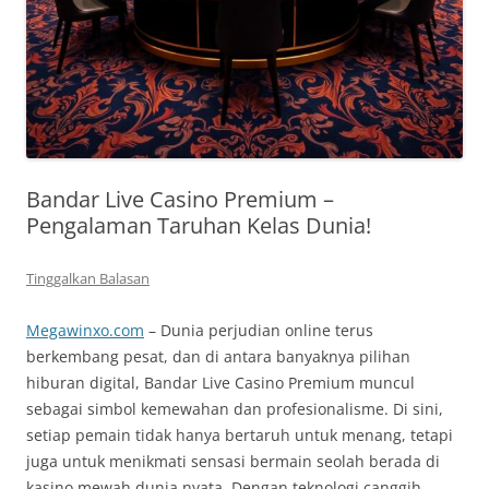
Bandar Live Casino Premium –
Pengalaman Taruhan Kelas Dunia!
Tinggalkan Balasan
Megawinxo.com
– Dunia perjudian online terus
berkembang pesat, dan di antara banyaknya pilihan
hiburan digital, Bandar Live Casino Premium muncul
sebagai simbol kemewahan dan profesionalisme. Di sini,
setiap pemain tidak hanya bertaruh untuk menang, tetapi
juga untuk menikmati sensasi bermain seolah berada di
kasino mewah dunia nyata. Dengan teknologi canggih,