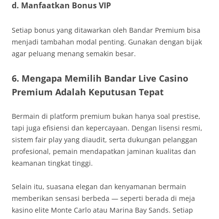
d. Manfaatkan Bonus VIP
Setiap bonus yang ditawarkan oleh Bandar Premium bisa
menjadi tambahan modal penting. Gunakan dengan bijak
agar peluang menang semakin besar.
6. Mengapa Memilih Bandar Live Casino
Premium Adalah Keputusan Tepat
Bermain di platform premium bukan hanya soal prestise,
tapi juga efisiensi dan kepercayaan. Dengan lisensi resmi,
sistem fair play yang diaudit, serta dukungan pelanggan
profesional, pemain mendapatkan jaminan kualitas dan
keamanan tingkat tinggi.
Selain itu, suasana elegan dan kenyamanan bermain
memberikan sensasi berbeda — seperti berada di meja
kasino elite Monte Carlo atau Marina Bay Sands. Setiap